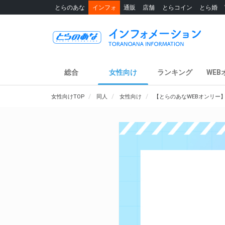
とらのあな
インフォ
通販
店舗
とらコイン
とら婚
総合
女性向け
ランキング
WEB
女性向けTOP
同人
女性向け
【とらのあなWEBオンリー