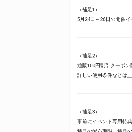
（補足1）
5月24日～26日の開
（補足2）
通販100円割引クーポン
詳しい使用条件などは
（補足3）
事前にイベント専用特
特典の配布期限、特典