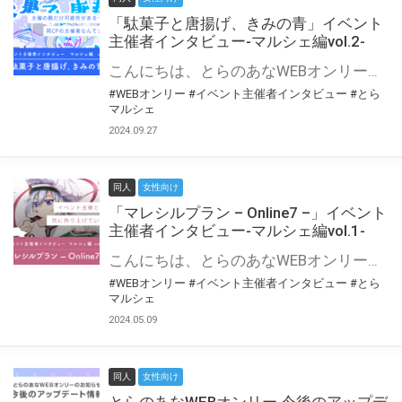
「駄菓子と唐揚げ、きみの青」イベント
主催者インタビュー-マルシェ編vol.2-
こんにちは、とらのあなWEBオンリー運営スタッフです。 新たにお届けする、イベント主催者インタビュー-マルシェ編-は、 とらのあなWEBオンリー「マルシェ」をご利用の主催様に 「マルシェ」を使ってイベントを開催した感想や心がけをお聞きする企画です。 今回は、WEBオンリー初開催「駄菓子と唐揚げ、きみの青」より、 主催のぎこ六屋様にお話を伺いました。 協力：ぎこ六屋様／イベント公式Twitter（@krkgwks） とらのあなWEBオンリー「マルシェ」とは？ WEBオンリーでリアルタイムでコミュニケーションがとれるオンライン会場です。
#WEBオンリー
#イベント主催者インタビュー
#とら
マルシェ
2024.09.27
同人
女性向け
「マレシルプラン – Online7 –」イベント
主催者インタビュー-マルシェ編vol.1-
こんにちは、とらのあなWEBオンリー運営スタッフです。 新たにお届けする、イベント主催者インタビュー-マルシェ編-は、 とらのあなWEBオンリー「マルシェ」をご利用した主催様に 「マルシェ」を使って開催した感想や心がけをお聞きする企画です。 今回は、WEBオンリー開催7回目迎えた「マレシルプラン – Online7 –」より、 主催の玉川うた様にお話を伺いました。 ▼マレシルプランのインタビュー前回記事 「イベント主催者インタビュー vol.6」はこちら 協力：玉川うた様（マレシルプラン実行委員会 代表）／イベント公式Twitter（@mallesil_plan） とらのあなWEBオンリー「マルシェ」とは？ WEBオンリーでリアルタイムでコミュニケーションがとれるオンライン会場です。
#WEBオンリー
#イベント主催者インタビュー
#とら
マルシェ
2024.05.09
同人
女性向け