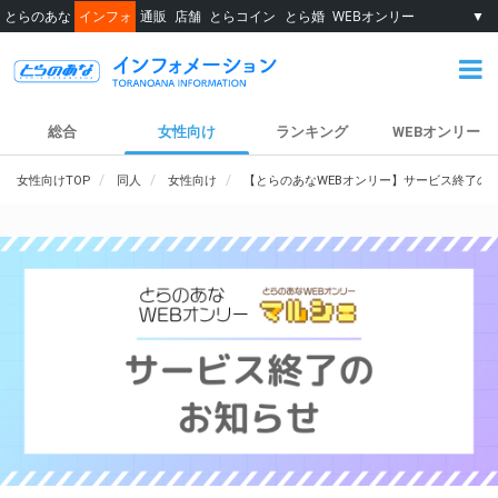
とらのあな
インフォ
通販
店舗
とらコイン
とら婚
WEBオンリー
▼
総合
女性向け
ランキング
WEBオンリー
女性向けTOP
同人
女性向け
【とらのあなWEBオンリー】サービス終了の