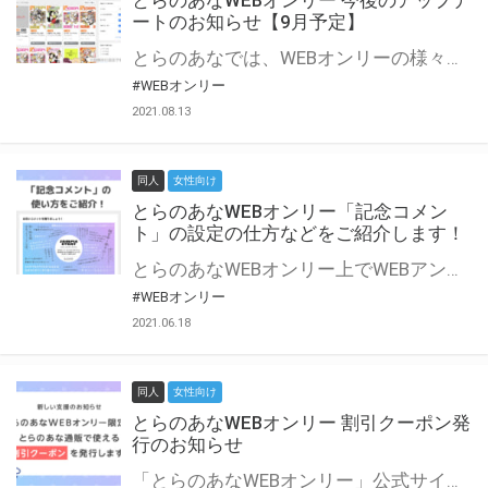
とらのあなWEBオンリー 今後のアップデ
ートのお知らせ【9月予定】
とらのあなでは、WEBオンリーの様々な支援を実施しています。 今回は2021年9月に実装を予定しているアップデート情報についてご紹介いたします。 とらのあなWEBオンリーサイトはこちら
#WEBオンリー
2021.08.13
同人
女性向け
とらのあなWEBオンリー「記念コメン
ト」の設定の仕方などをご紹介します！
とらのあなWEBオンリー上でWEBアンソロジーが作成できる「記念コメント」について、その使い方や作成手順を解説します！ 支援タイプを「サークル参加型」「サークル参加型・マルシェ(イベント会場)機能付き」でお申し込みいただいている主催者様はぜひご活用ください♪ とらのあなWEBオンリーサイトはこちら
#WEBオンリー
2021.06.18
同人
女性向け
とらのあなWEBオンリー 割引クーポン発
行のお知らせ
「とらのあなWEBオンリー」公式サイトでとらのあな通販の「割引クーポン」を配布中！ イベントごとに開催当日限定で使える割引クーポンのシリアルコードを発行します。 とらのあなWEBオンリーのページをチェックして、イベント当日にお得にお買い物を楽しみましょう♪ ※本キャンペーンは予告なく終了する場合がございます。 とらのあなWEBオンリーサイトはこちら