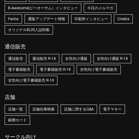
B-Awesome(ビーオーサム）インタビュー
今日のメルマガ
Fantia
通販アップデート情報
印刷所インタビュー
Creatia
オリジナルBL同人誌特集
通信販売
通信販売
通信販売 R-18
女性向け通販
女性向け通販 R-18
電子書籍販売
電子書籍販売 R-18
女性向け電子書籍販売
女性向け電子書籍販売 R-18
店舗
店舗一覧
店舗在庫検索
店舗に関するQ&A
電子マネー
銀聯カード
サークル向け