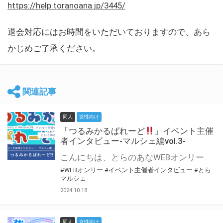
https://help.toranoana.jp/3445/
退会対応にはお時間をいただいておりますので、あら
かじめご了承ください。
関連記事
同人
女性向け
「つるみかるぱれーど
」イベント主催
者インタビュー-マルシェ編vol.3-
こんにちは、とらのあなWEBオンリー運営スタッフです。 新たにお届けする、イベント主催者インタビュー-マルシェ編-は、 とらのあなWEBオンリー「マルシェ」をご利用した主催様に 「マルシェ」を使って開催した感想や心がけをお聞きする企画です。 今回は、WEBオンリー初開催「つるみかるぱれーど
#WEBオンリー
#イベント主催者インタビュー
#とら
マルシェ
2024.10.18
同人
女性向け