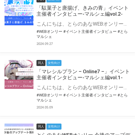
「駄菓子と唐揚げ、きみの青」イベント
主催者インタビュー-マルシェ編vol.2-
こんにちは、とらのあなWEBオンリー運営スタッフです。 新たにお届けする、イベント主催者インタビュー-マルシェ編-は、 とらのあなWEBオンリー「マルシェ」をご利用の主催様に 「マルシェ」を使ってイベントを開催した感想や心がけをお聞きする企画です。 今回は、WEBオンリー初開催「駄菓子と唐揚げ、きみの青」より、 主催のぎこ六屋様にお話を伺いました。 協力：ぎこ六屋様／イベント公式Twitter（@krkgwks） とらのあなWEBオンリー「マルシェ」とは？ WEBオンリーでリアルタイムでコミュニケーションがとれるオンライン会場です。
#WEBオンリー
#イベント主催者インタビュー
#とら
マルシェ
2024.09.27
同人
女性向け
「マレシルプラン – Online7 –」イベント
主催者インタビュー-マルシェ編vol.1-
こんにちは、とらのあなWEBオンリー運営スタッフです。 新たにお届けする、イベント主催者インタビュー-マルシェ編-は、 とらのあなWEBオンリー「マルシェ」をご利用した主催様に 「マルシェ」を使って開催した感想や心がけをお聞きする企画です。 今回は、WEBオンリー開催7回目迎えた「マレシルプラン – Online7 –」より、 主催の玉川うた様にお話を伺いました。 ▼マレシルプランのインタビュー前回記事 「イベント主催者インタビュー vol.6」はこちら 協力：玉川うた様（マレシルプラン実行委員会 代表）／イベント公式Twitter（@mallesil_plan） とらのあなWEBオンリー「マルシェ」とは？ WEBオンリーでリアルタイムでコミュニケーションがとれるオンライン会場です。
#WEBオンリー
#イベント主催者インタビュー
#とら
マルシェ
2024.05.09
同人
女性向け