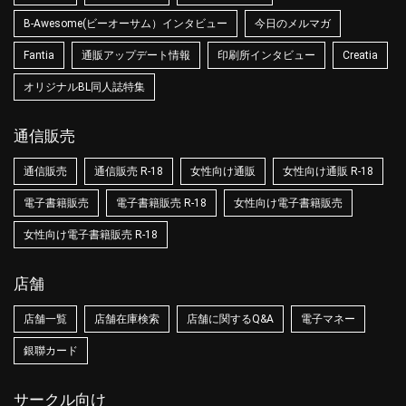
B-Awesome(ビーオーサム）インタビュー
今日のメルマガ
Fantia
通販アップデート情報
印刷所インタビュー
Creatia
オリジナルBL同人誌特集
通信販売
通信販売
通信販売 R-18
女性向け通販
女性向け通販 R-18
電子書籍販売
電子書籍販売 R-18
女性向け電子書籍販売
女性向け電子書籍販売 R-18
店舗
店舗一覧
店舗在庫検索
店舗に関するQ&A
電子マネー
銀聯カード
サークル向け