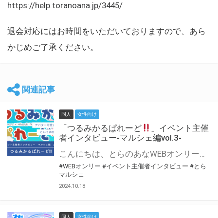
https://help.toranoana.jp/3445/
退会対応にはお時間をいただいておりますので、あら
かじめご了承ください。
関連記事
同人
女性向け
「つるみかるぱれーど
」イベント主催
者インタビュー-マルシェ編vol.3-
こんにちは、とらのあなWEBオンリー運営スタッフです。 新たにお届けする、イベント主催者インタビュー-マルシェ編-は、 とらのあなWEBオンリー「マルシェ」をご利用した主催様に 「マルシェ」を使って開催した感想や心がけをお聞きする企画です。 今回は、WEBオンリー初開催「つるみかるぱれーど
#WEBオンリー
#イベント主催者インタビュー
#とら
マルシェ
2024.10.18
同人
女性向け