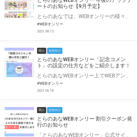
とらのあなWEBオンリー 今後のアップデ
ートのお知らせ【9月予定】
とらのあなでは、WEBオンリーの様々な支援を実施しています。 今回は2021年9月に実装を予定しているアップデート情報についてご紹介いたします。 とらのあなWEBオンリーサイトはこちら
#WEBオンリー
2021.08.13
同人
女性向け
とらのあなWEBオンリー「記念コメン
ト」の設定の仕方などをご紹介します！
とらのあなWEBオンリー上でWEBアンソロジーが作成できる「記念コメント」について、その使い方や作成手順を解説します！ 支援タイプを「サークル参加型」「サークル参加型・マルシェ(イベント会場)機能付き」でお申し込みいただいている主催者様はぜひご活用ください♪ とらのあなWEBオンリーサイトはこちら
#WEBオンリー
2021.06.18
同人
女性向け
とらのあなWEBオンリー 割引クーポン発
行のお知らせ
「とらのあなWEBオンリー」公式サイトでとらのあな通販の「割引クーポン」を配布中！ イベントごとに開催当日限定で使える割引クーポンのシリアルコードを発行します。 とらのあなWEBオンリーのページをチェックして、イベント当日にお得にお買い物を楽しみましょう♪ ※本キャンペーンは予告なく終了する場合がございます。 とらのあなWEBオンリーサイトはこちら