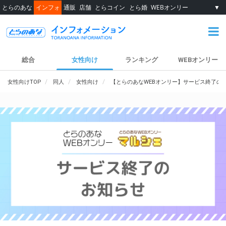
とらのあな
インフォ
通販
店舗
とらコイン
とら婚
WEBオンリー
▼
総合
女性向け
ランキング
WEBオンリー
女性向けTOP
同人
女性向け
【とらのあなWEBオンリー】サービス終了の