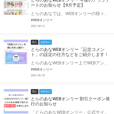
とらのあなWEBオンリー 今後のアップデ
ートのお知らせ【9月予定】
とらのあなでは、WEBオンリーの様々な支援を実施しています。 今回は2021年9月に実装を予定しているアップデート情報についてご紹介いたします。 とらのあなWEBオンリーサイトはこちら
#WEBオンリー
2021.08.13
同人
女性向け
とらのあなWEBオンリー「記念コメン
ト」の設定の仕方などをご紹介します！
とらのあなWEBオンリー上でWEBアンソロジーが作成できる「記念コメント」について、その使い方や作成手順を解説します！ 支援タイプを「サークル参加型」「サークル参加型・マルシェ(イベント会場)機能付き」でお申し込みいただいている主催者様はぜひご活用ください♪ とらのあなWEBオンリーサイトはこちら
#WEBオンリー
2021.06.18
同人
女性向け
とらのあなWEBオンリー 割引クーポン発
行のお知らせ
「とらのあなWEBオンリー」公式サイトでとらのあな通販の「割引クーポン」を配布中！ イベントごとに開催当日限定で使える割引クーポンのシリアルコードを発行します。 とらのあなWEBオンリーのページをチェックして、イベント当日にお得にお買い物を楽しみましょう♪ ※本キャンペーンは予告なく終了する場合がございます。 とらのあなWEBオンリーサイトはこちら