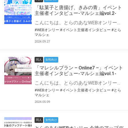
「駄菓子と唐揚げ、きみの青」イベント
主催者インタビュー-マルシェ編vol.2-
こんにちは、とらのあなWEBオンリー運営スタッフです。 新たにお届けする、イベント主催者インタビュー-マルシェ編-は、 とらのあなWEBオンリー「マルシェ」をご利用の主催様に 「マルシェ」を使ってイベントを開催した感想や心がけをお聞きする企画です。 今回は、WEBオンリー初開催「駄菓子と唐揚げ、きみの青」より、 主催のぎこ六屋様にお話を伺いました。 協力：ぎこ六屋様／イベント公式Twitter（@krkgwks） とらのあなWEBオンリー「マルシェ」とは？ WEBオンリーでリアルタイムでコミュニケーションがとれるオンライン会場です。
#WEBオンリー
#イベント主催者インタビュー
#とら
マルシェ
2024.09.27
同人
女性向け
「マレシルプラン – Online7 –」イベント
主催者インタビュー-マルシェ編vol.1-
こんにちは、とらのあなWEBオンリー運営スタッフです。 新たにお届けする、イベント主催者インタビュー-マルシェ編-は、 とらのあなWEBオンリー「マルシェ」をご利用した主催様に 「マルシェ」を使って開催した感想や心がけをお聞きする企画です。 今回は、WEBオンリー開催7回目迎えた「マレシルプラン – Online7 –」より、 主催の玉川うた様にお話を伺いました。 ▼マレシルプランのインタビュー前回記事 「イベント主催者インタビュー vol.6」はこちら 協力：玉川うた様（マレシルプラン実行委員会 代表）／イベント公式Twitter（@mallesil_plan） とらのあなWEBオンリー「マルシェ」とは？ WEBオンリーでリアルタイムでコミュニケーションがとれるオンライン会場です。
#WEBオンリー
#イベント主催者インタビュー
#とら
マルシェ
2024.05.09
同人
女性向け