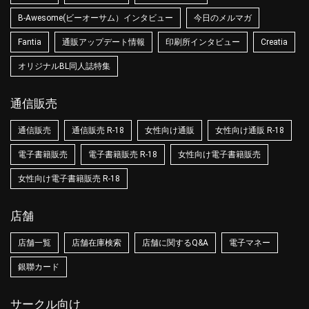
B-Awesome(ビーオーサム）インタビュー
今日のメルマガ
Fantia
通販アップデート情報
印刷所インタビュー
Creatia
オリジナルBL同人誌特集
通信販売
通信販売
通信販売 R-18
女性向け通販
女性向け通販 R-18
電子書籍販売
電子書籍販売 R-18
女性向け電子書籍販売
女性向け電子書籍販売 R-18
店舗
店舗一覧
店舗在庫検索
店舗に関するQ&A
電子マネー
銀聯カード
サークル向け