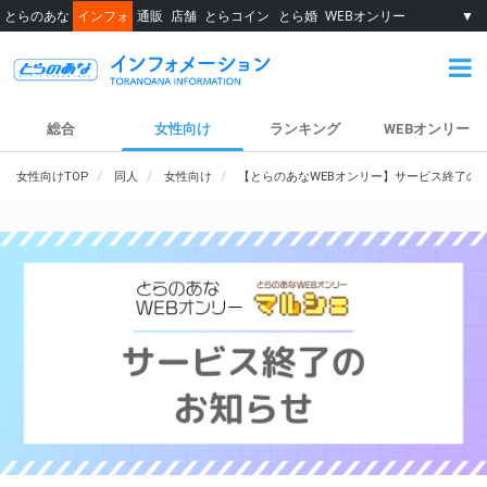
とらのあな
インフォ
通販
店舗
とらコイン
とら婚
WEBオンリー
▼
総合
女性向け
ランキング
WEBオンリー
女性向けTOP
同人
女性向け
【とらのあなWEBオンリー】サービス終了の