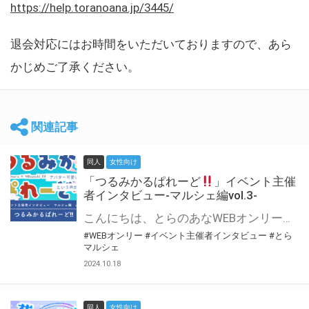
https://help.toranoana.jp/3445/
退会対応にはお時間をいただいておりますので、あら
かじめご了承ください。
関連記事
同人
女性向け
「つるみかるぱれーど
」イベント主催
者インタビュー-マルシェ編vol.3-
こんにちは、とらのあなWEBオンリー運営スタッフです。 新たにお届けする、イベント主催者インタビュー-マルシェ編-は、 とらのあなWEBオンリー「マルシェ」をご利用した主催様に 「マルシェ」を使って開催した感想や心がけをお聞きする企画です。 今回は、WEBオンリー初開催「つるみかるぱれーど
#WEBオンリー
#イベント主催者インタビュー
#とら
マルシェ
2024.10.18
同人
女性向け