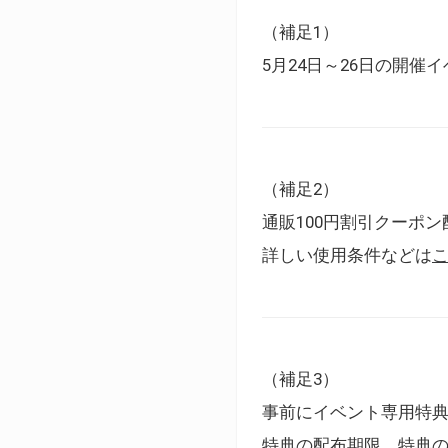
（補足1）
5月24日～26日の開
（補足2）
通販100円割引クーポン
詳しい使用条件などは
（補足3）
事前にイベント専用特
特典の配布期限、特典