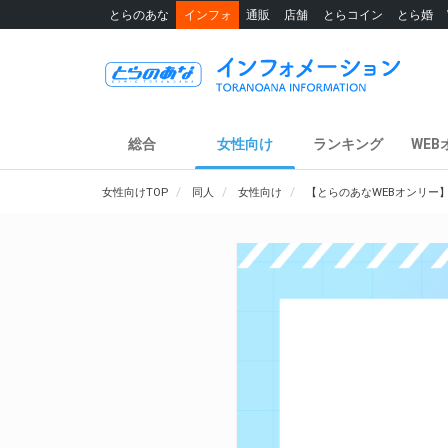
とらのあな
インフォ
通販
店舗
とらコイン
とら婚
総合
女性向け
ランキング
WEB
女性向けTOP
同人
女性向け
【とらのあなWEBオンリー