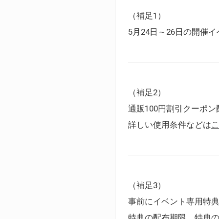
（補足1）
5月24日～26日の開
（補足2）
通販100円割引クーポン
詳しい使用条件などは
（補足3）
事前にイベント専用特
特典の配布期限、特典