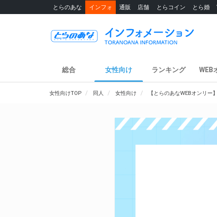
とらのあな
インフォ
通販
店舗
とらコイン
とら婚
総合
女性向け
ランキング
WEB
女性向けTOP
同人
女性向け
【とらのあなWEBオンリー