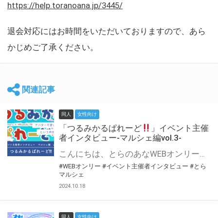
https://help.toranoana.jp/3445/
退会対応にはお時間をいただいておりますので、あら
かじめご了承ください。
関連記事
同人
女性向け
「つるみかるぱれーど
」イベント主催
者インタビュー-マルシェ編vol.3-
こんにちは、とらのあなWEBオンリー運営スタッフです。 新たにお届けする、イベント主催者インタビュー-マルシェ編-は、 とらのあなWEBオンリー「マルシェ」をご利用した主催様に 「マルシェ」を使って開催した感想や心がけをお聞きする企画です。 今回は、WEBオンリー初開催「つるみかるぱれーど
#WEBオンリー
#イベント主催者インタビュー
#とら
マルシェ
2024.10.18
同人
女性向け