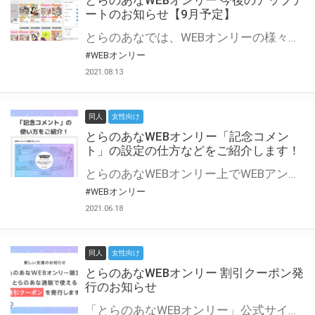
とらのあなWEBオンリー 今後のアップデ
ートのお知らせ【9月予定】
とらのあなでは、WEBオンリーの様々な支援を実施しています。 今回は2021年9月に実装を予定しているアップデート情報についてご紹介いたします。 とらのあなWEBオンリーサイトはこちら
#WEBオンリー
2021.08.13
同人
女性向け
とらのあなWEBオンリー「記念コメン
ト」の設定の仕方などをご紹介します！
とらのあなWEBオンリー上でWEBアンソロジーが作成できる「記念コメント」について、その使い方や作成手順を解説します！ 支援タイプを「サークル参加型」「サークル参加型・マルシェ(イベント会場)機能付き」でお申し込みいただいている主催者様はぜひご活用ください♪ とらのあなWEBオンリーサイトはこちら
#WEBオンリー
2021.06.18
同人
女性向け
とらのあなWEBオンリー 割引クーポン発
行のお知らせ
「とらのあなWEBオンリー」公式サイトでとらのあな通販の「割引クーポン」を配布中！ イベントごとに開催当日限定で使える割引クーポンのシリアルコードを発行します。 とらのあなWEBオンリーのページをチェックして、イベント当日にお得にお買い物を楽しみましょう♪ ※本キャンペーンは予告なく終了する場合がございます。 とらのあなWEBオンリーサイトはこちら