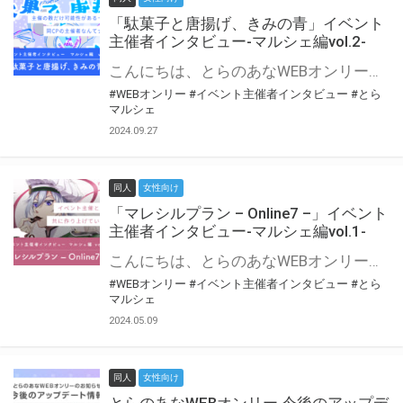
「駄菓子と唐揚げ、きみの青」イベント
主催者インタビュー-マルシェ編vol.2-
こんにちは、とらのあなWEBオンリー運営スタッフです。 新たにお届けする、イベント主催者インタビュー-マルシェ編-は、 とらのあなWEBオンリー「マルシェ」をご利用の主催様に 「マルシェ」を使ってイベントを開催した感想や心がけをお聞きする企画です。 今回は、WEBオンリー初開催「駄菓子と唐揚げ、きみの青」より、 主催のぎこ六屋様にお話を伺いました。 協力：ぎこ六屋様／イベント公式Twitter（@krkgwks） とらのあなWEBオンリー「マルシェ」とは？ WEBオンリーでリアルタイムでコミュニケーションがとれるオンライン会場です。
#WEBオンリー
#イベント主催者インタビュー
#とら
マルシェ
2024.09.27
同人
女性向け
「マレシルプラン – Online7 –」イベント
主催者インタビュー-マルシェ編vol.1-
こんにちは、とらのあなWEBオンリー運営スタッフです。 新たにお届けする、イベント主催者インタビュー-マルシェ編-は、 とらのあなWEBオンリー「マルシェ」をご利用した主催様に 「マルシェ」を使って開催した感想や心がけをお聞きする企画です。 今回は、WEBオンリー開催7回目迎えた「マレシルプラン – Online7 –」より、 主催の玉川うた様にお話を伺いました。 ▼マレシルプランのインタビュー前回記事 「イベント主催者インタビュー vol.6」はこちら 協力：玉川うた様（マレシルプラン実行委員会 代表）／イベント公式Twitter（@mallesil_plan） とらのあなWEBオンリー「マルシェ」とは？ WEBオンリーでリアルタイムでコミュニケーションがとれるオンライン会場です。
#WEBオンリー
#イベント主催者インタビュー
#とら
マルシェ
2024.05.09
同人
女性向け