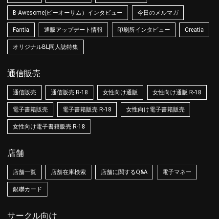
B-Awesome(ビーオーサム）インタビュー
今日のメルマガ
Fantia
通販アップデート情報
印刷所インタビュー
Creatia
オリジナルBL同人誌特集
通信販売
通信販売
通信販売 R-18
女性向け通販
女性向け通販 R-18
電子書籍販売
電子書籍販売 R-18
女性向け電子書籍販売
女性向け電子書籍販売 R-18
店舗
店舗一覧
店舗在庫検索
店舗に関するQ&A
電子マネー
銀聯カード
サークル向け