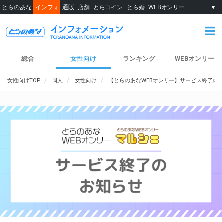
とらのあな
インフォ
通販
店舗
とらコイン
とら婚
WEBオンリー
▼
総合
女性向け
ランキング
WEBオンリー
女性向けTOP
同人
女性向け
【とらのあなWEBオンリー】サービス終了の