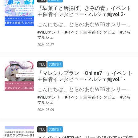
「駄菓子と唐揚げ、きみの青」イベント
主催者インタビュー-マルシェ編vol.2-
こんにちは、とらのあなWEBオンリー運営スタッフです。 新たにお届けする、イベント主催者インタビュー-マルシェ編-は、 とらのあなWEBオンリー「マルシェ」をご利用の主催様に 「マルシェ」を使ってイベントを開催した感想や心がけをお聞きする企画です。 今回は、WEBオンリー初開催「駄菓子と唐揚げ、きみの青」より、 主催のぎこ六屋様にお話を伺いました。 協力：ぎこ六屋様／イベント公式Twitter（@krkgwks） とらのあなWEBオンリー「マルシェ」とは？ WEBオンリーでリアルタイムでコミュニケーションがとれるオンライン会場です。
#WEBオンリー
#イベント主催者インタビュー
#とら
マルシェ
2024.09.27
同人
女性向け
「マレシルプラン – Online7 –」イベント
主催者インタビュー-マルシェ編vol.1-
こんにちは、とらのあなWEBオンリー運営スタッフです。 新たにお届けする、イベント主催者インタビュー-マルシェ編-は、 とらのあなWEBオンリー「マルシェ」をご利用した主催様に 「マルシェ」を使って開催した感想や心がけをお聞きする企画です。 今回は、WEBオンリー開催7回目迎えた「マレシルプラン – Online7 –」より、 主催の玉川うた様にお話を伺いました。 ▼マレシルプランのインタビュー前回記事 「イベント主催者インタビュー vol.6」はこちら 協力：玉川うた様（マレシルプラン実行委員会 代表）／イベント公式Twitter（@mallesil_plan） とらのあなWEBオンリー「マルシェ」とは？ WEBオンリーでリアルタイムでコミュニケーションがとれるオンライン会場です。
#WEBオンリー
#イベント主催者インタビュー
#とら
マルシェ
2024.05.09
同人
女性向け