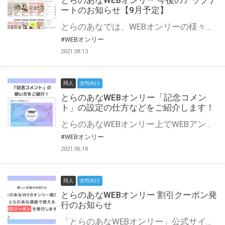
とらのあなWEBオンリー 今後のアップデ
ートのお知らせ【9月予定】
とらのあなでは、WEBオンリーの様々な支援を実施しています。 今回は2021年9月に実装を予定しているアップデート情報についてご紹介いたします。 とらのあなWEBオンリーサイトはこちら
#WEBオンリー
2021.08.13
同人
女性向け
とらのあなWEBオンリー「記念コメン
ト」の設定の仕方などをご紹介します！
とらのあなWEBオンリー上でWEBアンソロジーが作成できる「記念コメント」について、その使い方や作成手順を解説します！ 支援タイプを「サークル参加型」「サークル参加型・マルシェ(イベント会場)機能付き」でお申し込みいただいている主催者様はぜひご活用ください♪ とらのあなWEBオンリーサイトはこちら
#WEBオンリー
2021.06.18
同人
女性向け
とらのあなWEBオンリー 割引クーポン発
行のお知らせ
「とらのあなWEBオンリー」公式サイトでとらのあな通販の「割引クーポン」を配布中！ イベントごとに開催当日限定で使える割引クーポンのシリアルコードを発行します。 とらのあなWEBオンリーのページをチェックして、イベント当日にお得にお買い物を楽しみましょう♪ ※本キャンペーンは予告なく終了する場合がございます。 とらのあなWEBオンリーサイトはこちら