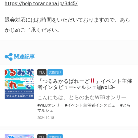
https://help.toranoana.jp/3445/
退会対応にはお時間をいただいておりますので、あら
かじめご了承ください。
関連記事
同人
女性向け
「つるみかるぱれーど
」イベント主催
者インタビュー-マルシェ編vol.3-
こんにちは、とらのあなWEBオンリー運営スタッフです。 新たにお届けする、イベント主催者インタビュー-マルシェ編-は、 とらのあなWEBオンリー「マルシェ」をご利用した主催様に 「マルシェ」を使って開催した感想や心がけをお聞きする企画です。 今回は、WEBオンリー初開催「つるみかるぱれーど
#WEBオンリー
#イベント主催者インタビュー
#とら
マルシェ
2024.10.18
同人
女性向け