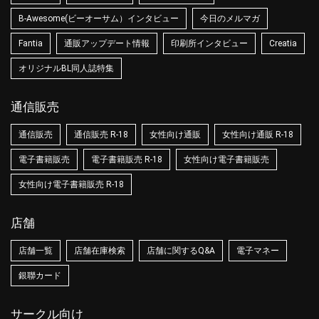
B-Awesome(ビーオーサム）インタビュー
今日のメルマガ
Fantia
通販アップデート情報
印刷所インタビュー
Creatia
オリジナルBL同人誌特集
通信販売
通信販売
通信販売 R-18
女性向け通販
女性向け通販 R-18
電子書籍販売
電子書籍販売 R-18
女性向け電子書籍販売
女性向け電子書籍販売 R-18
店舗
店舗一覧
店舗在庫検索
店舗に関するQ&A
電子マネー
銀聯カード
サークル向け