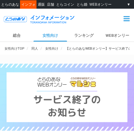
とらのあな
インフォ
通販
店舗
とらコイン
とら婚
WEBオンリー
▼
総合
女性向け
ランキング
WEBオンリー
女性向けTOP
同人
女性向け
【とらのあなWEBオンリー】サービス終了の