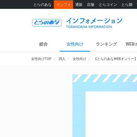
とらのあな
インフォ
通販
店舗
とらコイン
とら婚
総合
女性向け
ランキング
WEB
女性向けTOP
同人
女性向け
【とらのあなWEBオンリー