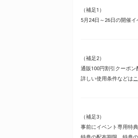
（補足1）
5月24日～26日の開
（補足2）
通販100円割引クーポン
詳しい使用条件などは
（補足3）
事前にイベント専用特
特典の配布期限、特典