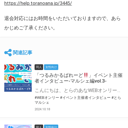
https://help.toranoana.jp/3445/
退会対応にはお時間をいただいておりますので、あら
かじめご了承ください。
関連記事
同人
女性向け
「つるみかるぱれーど
」イベント主催
者インタビュー-マルシェ編vol.3-
こんにちは、とらのあなWEBオンリー運営スタッフです。 新たにお届けする、イベント主催者インタビュー-マルシェ編-は、 とらのあなWEBオンリー「マルシェ」をご利用した主催様に 「マルシェ」を使って開催した感想や心がけをお聞きする企画です。 今回は、WEBオンリー初開催「つるみかるぱれーど
#WEBオンリー
#イベント主催者インタビュー
#とら
マルシェ
2024.10.18
同人
女性向け