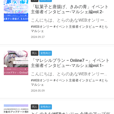
「駄菓子と唐揚げ、きみの青」イベント
主催者インタビュー-マルシェ編vol.2-
こんにちは、とらのあなWEBオンリー運営スタッフです。 新たにお届けする、イベント主催者インタビュー-マルシェ編-は、 とらのあなWEBオンリー「マルシェ」をご利用の主催様に 「マルシェ」を使ってイベントを開催した感想や心がけをお聞きする企画です。 今回は、WEBオンリー初開催「駄菓子と唐揚げ、きみの青」より、 主催のぎこ六屋様にお話を伺いました。 協力：ぎこ六屋様／イベント公式Twitter（@krkgwks） とらのあなWEBオンリー「マルシェ」とは？ WEBオンリーでリアルタイムでコミュニケーションがとれるオンライン会場です。
#WEBオンリー
#イベント主催者インタビュー
#とら
マルシェ
2024.09.27
同人
女性向け
「マレシルプラン – Online7 –」イベント
主催者インタビュー-マルシェ編vol.1-
こんにちは、とらのあなWEBオンリー運営スタッフです。 新たにお届けする、イベント主催者インタビュー-マルシェ編-は、 とらのあなWEBオンリー「マルシェ」をご利用した主催様に 「マルシェ」を使って開催した感想や心がけをお聞きする企画です。 今回は、WEBオンリー開催7回目迎えた「マレシルプラン – Online7 –」より、 主催の玉川うた様にお話を伺いました。 ▼マレシルプランのインタビュー前回記事 「イベント主催者インタビュー vol.6」はこちら 協力：玉川うた様（マレシルプラン実行委員会 代表）／イベント公式Twitter（@mallesil_plan） とらのあなWEBオンリー「マルシェ」とは？ WEBオンリーでリアルタイムでコミュニケーションがとれるオンライン会場です。
#WEBオンリー
#イベント主催者インタビュー
#とら
マルシェ
2024.05.09
同人
女性向け