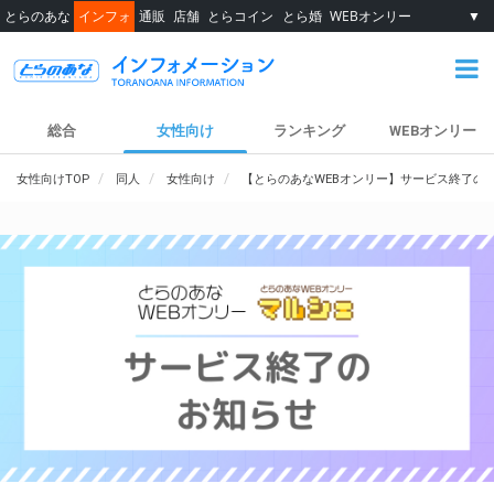
とらのあな
インフォ
通販
店舗
とらコイン
とら婚
WEBオンリー
▼
総合
女性向け
ランキング
WEBオンリー
女性向けTOP
同人
女性向け
【とらのあなWEBオンリー】サービス終了の