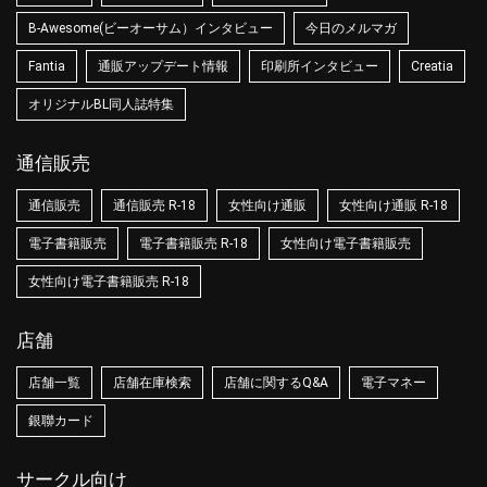
B-Awesome(ビーオーサム）インタビュー
今日のメルマガ
Fantia
通販アップデート情報
印刷所インタビュー
Creatia
オリジナルBL同人誌特集
通信販売
通信販売
通信販売 R-18
女性向け通販
女性向け通販 R-18
電子書籍販売
電子書籍販売 R-18
女性向け電子書籍販売
女性向け電子書籍販売 R-18
店舗
店舗一覧
店舗在庫検索
店舗に関するQ&A
電子マネー
銀聯カード
サークル向け