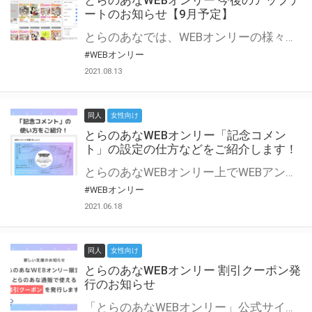
とらのあなWEBオンリー 今後のアップデ
ートのお知らせ【9月予定】
とらのあなでは、WEBオンリーの様々な支援を実施しています。 今回は2021年9月に実装を予定しているアップデート情報についてご紹介いたします。 とらのあなWEBオンリーサイトはこちら
#WEBオンリー
2021.08.13
同人
女性向け
とらのあなWEBオンリー「記念コメン
ト」の設定の仕方などをご紹介します！
とらのあなWEBオンリー上でWEBアンソロジーが作成できる「記念コメント」について、その使い方や作成手順を解説します！ 支援タイプを「サークル参加型」「サークル参加型・マルシェ(イベント会場)機能付き」でお申し込みいただいている主催者様はぜひご活用ください♪ とらのあなWEBオンリーサイトはこちら
#WEBオンリー
2021.06.18
同人
女性向け
とらのあなWEBオンリー 割引クーポン発
行のお知らせ
「とらのあなWEBオンリー」公式サイトでとらのあな通販の「割引クーポン」を配布中！ イベントごとに開催当日限定で使える割引クーポンのシリアルコードを発行します。 とらのあなWEBオンリーのページをチェックして、イベント当日にお得にお買い物を楽しみましょう♪ ※本キャンペーンは予告なく終了する場合がございます。 とらのあなWEBオンリーサイトはこちら