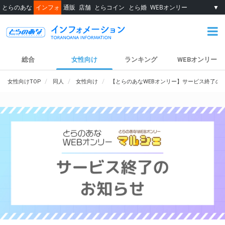
とらのあな
インフォ
通販
店舗
とらコイン
とら婚
WEBオンリー
▼
総合
女性向け
ランキング
WEBオンリー
女性向けTOP
同人
女性向け
【とらのあなWEBオンリー】サービス終了の