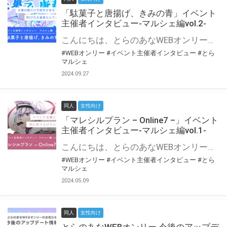
「駄菓子と唐揚げ、きみの青」イベント
主催者インタビュー-マルシェ編vol.2-
こんにちは、とらのあなWEBオンリー運営スタッフです。 新たにお届けする、イベント主催者インタビュー-マルシェ編-は、 とらのあなWEBオンリー「マルシェ」をご利用の主催様に 「マルシェ」を使ってイベントを開催した感想や心がけをお聞きする企画です。 今回は、WEBオンリー初開催「駄菓子と唐揚げ、きみの青」より、 主催のぎこ六屋様にお話を伺いました。 協力：ぎこ六屋様／イベント公式Twitter（@krkgwks） とらのあなWEBオンリー「マルシェ」とは？ WEBオンリーでリアルタイムでコミュニケーションがとれるオンライン会場です。
#WEBオンリー
#イベント主催者インタビュー
#とら
マルシェ
2024.09.27
同人
女性向け
「マレシルプラン – Online7 –」イベント
主催者インタビュー-マルシェ編vol.1-
こんにちは、とらのあなWEBオンリー運営スタッフです。 新たにお届けする、イベント主催者インタビュー-マルシェ編-は、 とらのあなWEBオンリー「マルシェ」をご利用した主催様に 「マルシェ」を使って開催した感想や心がけをお聞きする企画です。 今回は、WEBオンリー開催7回目迎えた「マレシルプラン – Online7 –」より、 主催の玉川うた様にお話を伺いました。 ▼マレシルプランのインタビュー前回記事 「イベント主催者インタビュー vol.6」はこちら 協力：玉川うた様（マレシルプラン実行委員会 代表）／イベント公式Twitter（@mallesil_plan） とらのあなWEBオンリー「マルシェ」とは？ WEBオンリーでリアルタイムでコミュニケーションがとれるオンライン会場です。
#WEBオンリー
#イベント主催者インタビュー
#とら
マルシェ
2024.05.09
同人
女性向け