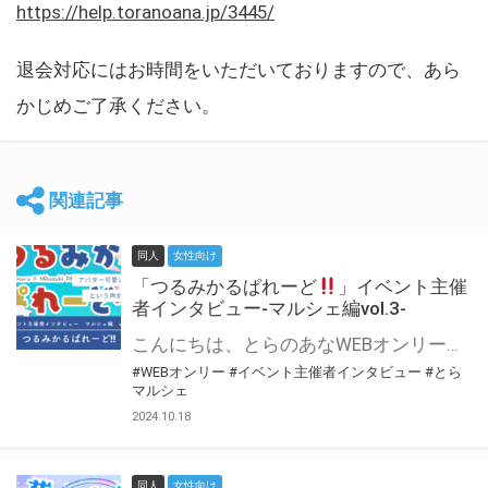
https://help.toranoana.jp/3445/
退会対応にはお時間をいただいておりますので、あら
かじめご了承ください。
関連記事
同人
女性向け
「つるみかるぱれーど
」イベント主催
者インタビュー-マルシェ編vol.3-
こんにちは、とらのあなWEBオンリー運営スタッフです。 新たにお届けする、イベント主催者インタビュー-マルシェ編-は、 とらのあなWEBオンリー「マルシェ」をご利用した主催様に 「マルシェ」を使って開催した感想や心がけをお聞きする企画です。 今回は、WEBオンリー初開催「つるみかるぱれーど
#WEBオンリー
#イベント主催者インタビュー
#とら
マルシェ
2024.10.18
同人
女性向け