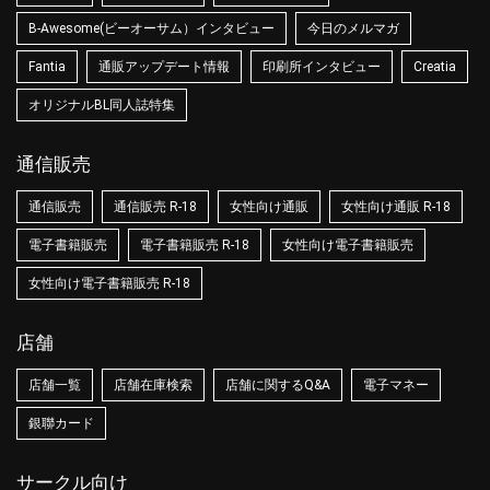
B-Awesome(ビーオーサム）インタビュー
今日のメルマガ
Fantia
通販アップデート情報
印刷所インタビュー
Creatia
オリジナルBL同人誌特集
通信販売
通信販売
通信販売 R-18
女性向け通販
女性向け通販 R-18
電子書籍販売
電子書籍販売 R-18
女性向け電子書籍販売
女性向け電子書籍販売 R-18
店舗
店舗一覧
店舗在庫検索
店舗に関するQ&A
電子マネー
銀聯カード
サークル向け