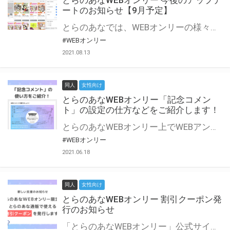
とらのあなWEBオンリー 今後のアップデ
ートのお知らせ【9月予定】
とらのあなでは、WEBオンリーの様々な支援を実施しています。 今回は2021年9月に実装を予定しているアップデート情報についてご紹介いたします。 とらのあなWEBオンリーサイトはこちら
#WEBオンリー
2021.08.13
同人
女性向け
とらのあなWEBオンリー「記念コメン
ト」の設定の仕方などをご紹介します！
とらのあなWEBオンリー上でWEBアンソロジーが作成できる「記念コメント」について、その使い方や作成手順を解説します！ 支援タイプを「サークル参加型」「サークル参加型・マルシェ(イベント会場)機能付き」でお申し込みいただいている主催者様はぜひご活用ください♪ とらのあなWEBオンリーサイトはこちら
#WEBオンリー
2021.06.18
同人
女性向け
とらのあなWEBオンリー 割引クーポン発
行のお知らせ
「とらのあなWEBオンリー」公式サイトでとらのあな通販の「割引クーポン」を配布中！ イベントごとに開催当日限定で使える割引クーポンのシリアルコードを発行します。 とらのあなWEBオンリーのページをチェックして、イベント当日にお得にお買い物を楽しみましょう♪ ※本キャンペーンは予告なく終了する場合がございます。 とらのあなWEBオンリーサイトはこちら