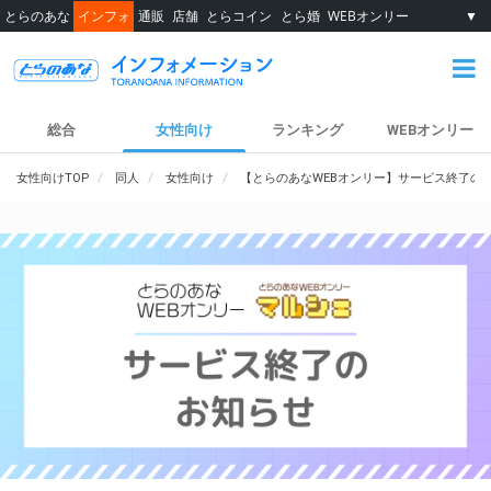
とらのあな
インフォ
通販
店舗
とらコイン
とら婚
WEBオンリー
▼
総合
女性向け
ランキング
WEBオンリー
女性向けTOP
同人
女性向け
【とらのあなWEBオンリー】サービス終了の