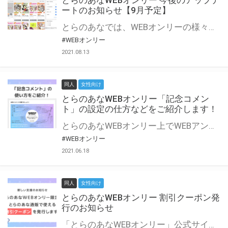
とらのあなWEBオンリー 今後のアップデ
ートのお知らせ【9月予定】
とらのあなでは、WEBオンリーの様々な支援を実施しています。 今回は2021年9月に実装を予定しているアップデート情報についてご紹介いたします。 とらのあなWEBオンリーサイトはこちら
#WEBオンリー
2021.08.13
同人
女性向け
とらのあなWEBオンリー「記念コメン
ト」の設定の仕方などをご紹介します！
とらのあなWEBオンリー上でWEBアンソロジーが作成できる「記念コメント」について、その使い方や作成手順を解説します！ 支援タイプを「サークル参加型」「サークル参加型・マルシェ(イベント会場)機能付き」でお申し込みいただいている主催者様はぜひご活用ください♪ とらのあなWEBオンリーサイトはこちら
#WEBオンリー
2021.06.18
同人
女性向け
とらのあなWEBオンリー 割引クーポン発
行のお知らせ
「とらのあなWEBオンリー」公式サイトでとらのあな通販の「割引クーポン」を配布中！ イベントごとに開催当日限定で使える割引クーポンのシリアルコードを発行します。 とらのあなWEBオンリーのページをチェックして、イベント当日にお得にお買い物を楽しみましょう♪ ※本キャンペーンは予告なく終了する場合がございます。 とらのあなWEBオンリーサイトはこちら