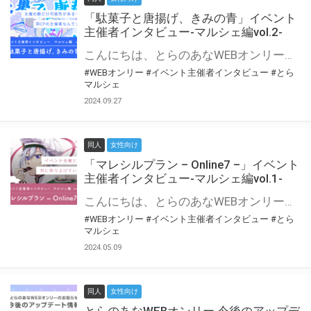
「駄菓子と唐揚げ、きみの青」イベント
主催者インタビュー-マルシェ編vol.2-
こんにちは、とらのあなWEBオンリー運営スタッフです。 新たにお届けする、イベント主催者インタビュー-マルシェ編-は、 とらのあなWEBオンリー「マルシェ」をご利用の主催様に 「マルシェ」を使ってイベントを開催した感想や心がけをお聞きする企画です。 今回は、WEBオンリー初開催「駄菓子と唐揚げ、きみの青」より、 主催のぎこ六屋様にお話を伺いました。 協力：ぎこ六屋様／イベント公式Twitter（@krkgwks） とらのあなWEBオンリー「マルシェ」とは？ WEBオンリーでリアルタイムでコミュニケーションがとれるオンライン会場です。
#WEBオンリー
#イベント主催者インタビュー
#とら
マルシェ
2024.09.27
同人
女性向け
「マレシルプラン – Online7 –」イベント
主催者インタビュー-マルシェ編vol.1-
こんにちは、とらのあなWEBオンリー運営スタッフです。 新たにお届けする、イベント主催者インタビュー-マルシェ編-は、 とらのあなWEBオンリー「マルシェ」をご利用した主催様に 「マルシェ」を使って開催した感想や心がけをお聞きする企画です。 今回は、WEBオンリー開催7回目迎えた「マレシルプラン – Online7 –」より、 主催の玉川うた様にお話を伺いました。 ▼マレシルプランのインタビュー前回記事 「イベント主催者インタビュー vol.6」はこちら 協力：玉川うた様（マレシルプラン実行委員会 代表）／イベント公式Twitter（@mallesil_plan） とらのあなWEBオンリー「マルシェ」とは？ WEBオンリーでリアルタイムでコミュニケーションがとれるオンライン会場です。
#WEBオンリー
#イベント主催者インタビュー
#とら
マルシェ
2024.05.09
同人
女性向け