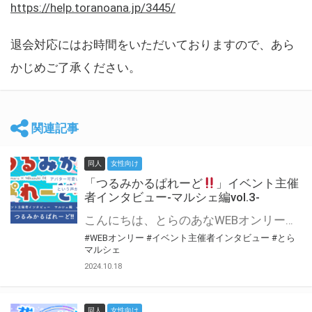
https://help.toranoana.jp/3445/
退会対応にはお時間をいただいておりますので、あら
かじめご了承ください。
関連記事
同人
女性向け
「つるみかるぱれーど
」イベント主催
者インタビュー-マルシェ編vol.3-
こんにちは、とらのあなWEBオンリー運営スタッフです。 新たにお届けする、イベント主催者インタビュー-マルシェ編-は、 とらのあなWEBオンリー「マルシェ」をご利用した主催様に 「マルシェ」を使って開催した感想や心がけをお聞きする企画です。 今回は、WEBオンリー初開催「つるみかるぱれーど
#WEBオンリー
#イベント主催者インタビュー
#とら
マルシェ
2024.10.18
同人
女性向け