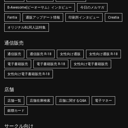
B-Awesome(ビーオーサム）インタビュー
今日のメルマガ
Fantia
通販アップデート情報
印刷所インタビュー
Creatia
オリジナルBL同人誌特集
通信販売
通信販売
通信販売 R-18
女性向け通販
女性向け通販 R-18
電子書籍販売
電子書籍販売 R-18
女性向け電子書籍販売
女性向け電子書籍販売 R-18
店舗
店舗一覧
店舗在庫検索
店舗に関するQ&A
電子マネー
銀聯カード
サークル向け