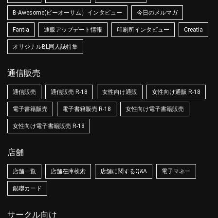
B-Awesome(ビーオーサム）インタビュー
今日のメルマガ
Fantia
通販アップデート情報
印刷所インタビュー
Creatia
オリジナルBL同人誌特集
通信販売
通信販売
通信販売 R-18
女性向け通販
女性向け通販 R-18
電子書籍販売
電子書籍販売 R-18
女性向け電子書籍販売
女性向け電子書籍販売 R-18
店舗
店舗一覧
店舗在庫検索
店舗に関するQ&A
電子マネー
銀聯カード
サークル向け