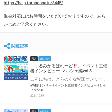
https://help.toranoana.jp/3445/
退会対応にはお時間をいただいておりますので、あら
かじめご了承ください。
関連記事
同人
女性向け
「つるみかるぱれーど
」イベント主催
者インタビュー-マルシェ編vol.3-
こんにちは、とらのあなWEBオンリー運営スタッフです。 新たにお届けする、イベント主催者インタビュー-マルシェ編-は、 とらのあなWEBオンリー「マルシェ」をご利用した主催様に 「マルシェ」を使って開催した感想や心がけをお聞きする企画です。 今回は、WEBオンリー初開催「つるみかるぱれーど
#WEBオンリー
#イベント主催者インタビュー
#とら
マルシェ
2024.10.18
同人
女性向け