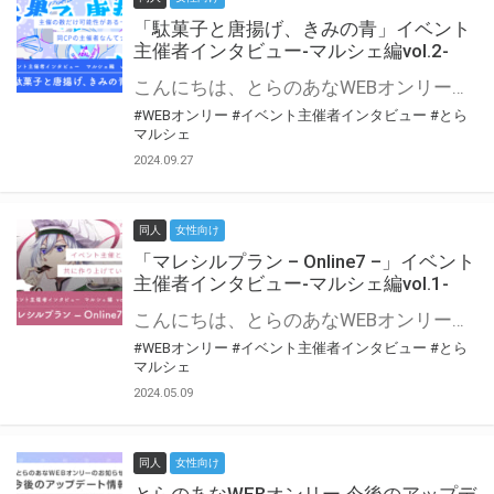
「駄菓子と唐揚げ、きみの青」イベント
主催者インタビュー-マルシェ編vol.2-
こんにちは、とらのあなWEBオンリー運営スタッフです。 新たにお届けする、イベント主催者インタビュー-マルシェ編-は、 とらのあなWEBオンリー「マルシェ」をご利用の主催様に 「マルシェ」を使ってイベントを開催した感想や心がけをお聞きする企画です。 今回は、WEBオンリー初開催「駄菓子と唐揚げ、きみの青」より、 主催のぎこ六屋様にお話を伺いました。 協力：ぎこ六屋様／イベント公式Twitter（@krkgwks） とらのあなWEBオンリー「マルシェ」とは？ WEBオンリーでリアルタイムでコミュニケーションがとれるオンライン会場です。
#WEBオンリー
#イベント主催者インタビュー
#とら
マルシェ
2024.09.27
同人
女性向け
「マレシルプラン – Online7 –」イベント
主催者インタビュー-マルシェ編vol.1-
こんにちは、とらのあなWEBオンリー運営スタッフです。 新たにお届けする、イベント主催者インタビュー-マルシェ編-は、 とらのあなWEBオンリー「マルシェ」をご利用した主催様に 「マルシェ」を使って開催した感想や心がけをお聞きする企画です。 今回は、WEBオンリー開催7回目迎えた「マレシルプラン – Online7 –」より、 主催の玉川うた様にお話を伺いました。 ▼マレシルプランのインタビュー前回記事 「イベント主催者インタビュー vol.6」はこちら 協力：玉川うた様（マレシルプラン実行委員会 代表）／イベント公式Twitter（@mallesil_plan） とらのあなWEBオンリー「マルシェ」とは？ WEBオンリーでリアルタイムでコミュニケーションがとれるオンライン会場です。
#WEBオンリー
#イベント主催者インタビュー
#とら
マルシェ
2024.05.09
同人
女性向け