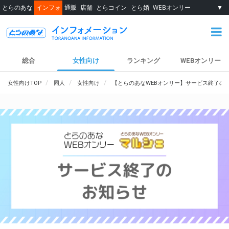
とらのあな
インフォ
通販
店舗
とらコイン
とら婚
WEBオンリー
▼
総合
女性向け
ランキング
WEBオンリー
女性向けTOP
同人
女性向け
【とらのあなWEBオンリー】サービス終了の