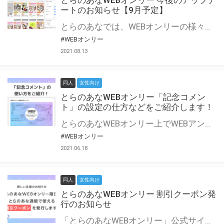
とらのあなWEBオンリー 今後のアップデ
ートのお知らせ【9月予定】
とらのあなでは、WEBオンリーの様々な支援を実施しています。 今回は2021年9月に実装を予定しているアップデート情報についてご紹介いたします。 とらのあなWEBオンリーサイトはこちら
#WEBオンリー
2021.08.13
同人
女性向け
とらのあなWEBオンリー「記念コメン
ト」の設定の仕方などをご紹介します！
とらのあなWEBオンリー上でWEBアンソロジーが作成できる「記念コメント」について、その使い方や作成手順を解説します！ 支援タイプを「サークル参加型」「サークル参加型・マルシェ(イベント会場)機能付き」でお申し込みいただいている主催者様はぜひご活用ください♪ とらのあなWEBオンリーサイトはこちら
#WEBオンリー
2021.06.18
同人
女性向け
とらのあなWEBオンリー 割引クーポン発
行のお知らせ
「とらのあなWEBオンリー」公式サイトでとらのあな通販の「割引クーポン」を配布中！ イベントごとに開催当日限定で使える割引クーポンのシリアルコードを発行します。 とらのあなWEBオンリーのページをチェックして、イベント当日にお得にお買い物を楽しみましょう♪ ※本キャンペーンは予告なく終了する場合がございます。 とらのあなWEBオンリーサイトはこちら