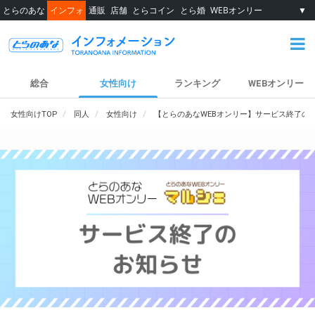
とらのあな
インフォ
通販
店舗
とらコイン
とら婚
WEBオンリー
▼
総合
女性向け
ランキング
WEBオンリー
女性向けTOP
同人
女性向け
【とらのあなWEBオンリー】サービス終了の