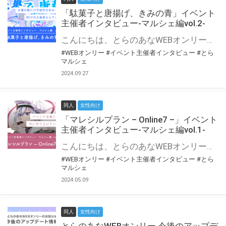
「駄菓子と唐揚げ、きみの青」イベント
主催者インタビュー-マルシェ編vol.2-
こんにちは、とらのあなWEBオンリー運営スタッフです。 新たにお届けする、イベント主催者インタビュー-マルシェ編-は、 とらのあなWEBオンリー「マルシェ」をご利用の主催様に 「マルシェ」を使ってイベントを開催した感想や心がけをお聞きする企画です。 今回は、WEBオンリー初開催「駄菓子と唐揚げ、きみの青」より、 主催のぎこ六屋様にお話を伺いました。 協力：ぎこ六屋様／イベント公式Twitter（@krkgwks） とらのあなWEBオンリー「マルシェ」とは？ WEBオンリーでリアルタイムでコミュニケーションがとれるオンライン会場です。
#WEBオンリー
#イベント主催者インタビュー
#とら
マルシェ
2024.09.27
同人
女性向け
「マレシルプラン – Online7 –」イベント
主催者インタビュー-マルシェ編vol.1-
こんにちは、とらのあなWEBオンリー運営スタッフです。 新たにお届けする、イベント主催者インタビュー-マルシェ編-は、 とらのあなWEBオンリー「マルシェ」をご利用した主催様に 「マルシェ」を使って開催した感想や心がけをお聞きする企画です。 今回は、WEBオンリー開催7回目迎えた「マレシルプラン – Online7 –」より、 主催の玉川うた様にお話を伺いました。 ▼マレシルプランのインタビュー前回記事 「イベント主催者インタビュー vol.6」はこちら 協力：玉川うた様（マレシルプラン実行委員会 代表）／イベント公式Twitter（@mallesil_plan） とらのあなWEBオンリー「マルシェ」とは？ WEBオンリーでリアルタイムでコミュニケーションがとれるオンライン会場です。
#WEBオンリー
#イベント主催者インタビュー
#とら
マルシェ
2024.05.09
同人
女性向け