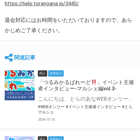
https://help.toranoana.jp/3445/
退会対応にはお時間をいただいておりますので、あら
かじめご了承ください。
関連記事
同人
女性向け
「つるみかるぱれーど
」イベント主催
者インタビュー-マルシェ編vol.3-
こんにちは、とらのあなWEBオンリー運営スタッフです。 新たにお届けする、イベント主催者インタビュー-マルシェ編-は、 とらのあなWEBオンリー「マルシェ」をご利用した主催様に 「マルシェ」を使って開催した感想や心がけをお聞きする企画です。 今回は、WEBオンリー初開催「つるみかるぱれーど
#WEBオンリー
#イベント主催者インタビュー
#とら
マルシェ
2024.10.18
同人
女性向け