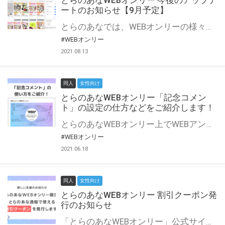
とらのあなWEBオンリー 今後のアップデ
ートのお知らせ【9月予定】
とらのあなでは、WEBオンリーの様々な支援を実施しています。 今回は2021年9月に実装を予定しているアップデート情報についてご紹介いたします。 とらのあなWEBオンリーサイトはこちら
#WEBオンリー
2021.08.13
同人
女性向け
とらのあなWEBオンリー「記念コメン
ト」の設定の仕方などをご紹介します！
とらのあなWEBオンリー上でWEBアンソロジーが作成できる「記念コメント」について、その使い方や作成手順を解説します！ 支援タイプを「サークル参加型」「サークル参加型・マルシェ(イベント会場)機能付き」でお申し込みいただいている主催者様はぜひご活用ください♪ とらのあなWEBオンリーサイトはこちら
#WEBオンリー
2021.06.18
同人
女性向け
とらのあなWEBオンリー 割引クーポン発
行のお知らせ
「とらのあなWEBオンリー」公式サイトでとらのあな通販の「割引クーポン」を配布中！ イベントごとに開催当日限定で使える割引クーポンのシリアルコードを発行します。 とらのあなWEBオンリーのページをチェックして、イベント当日にお得にお買い物を楽しみましょう♪ ※本キャンペーンは予告なく終了する場合がございます。 とらのあなWEBオンリーサイトはこちら