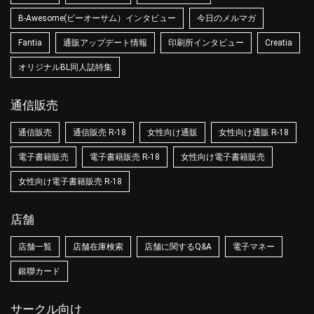
B-Awesome(ビーオーサム）インタビュー
今日のメルマガ
Fantia
通販アップデート情報
印刷所インタビュー
Creatia
オリジナルBL同人誌特集
通信販売
通信販売
通信販売 R-18
女性向け通販
女性向け通販 R-18
電子書籍販売
電子書籍販売 R-18
女性向け電子書籍販売
女性向け電子書籍販売 R-18
店舗
店舗一覧
店舗在庫検索
店舗に関するQ&A
電子マネー
銀聯カード
サークル向け