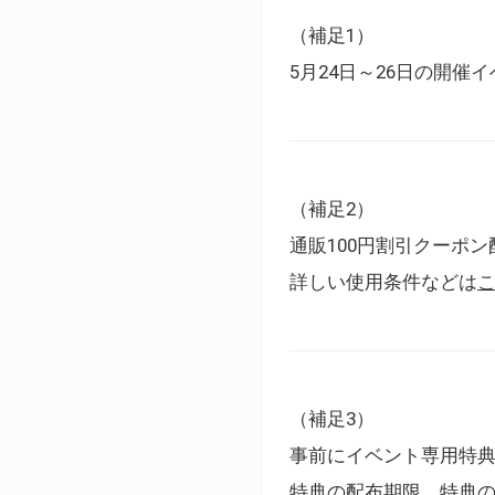
（補足1）
5月24日～26日の開
（補足2）
通販100円割引クーポン
詳しい使用条件などは
（補足3）
事前にイベント専用特
特典の配布期限、特典