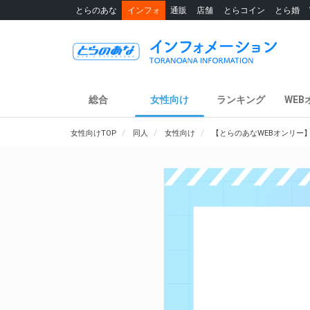
とらのあな
インフォ
通販
店舗
とらコイン
とら婚
総合
女性向け
ランキング
WEB
女性向けTOP
同人
女性向け
【とらのあなWEBオンリー