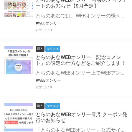
とらのあなWEBオンリー 今後のアップデ
ートのお知らせ【9月予定】
とらのあなでは、WEBオンリーの様々な支援を実施しています。 今回は2021年9月に実装を予定しているアップデート情報についてご紹介いたします。 とらのあなWEBオンリーサイトはこちら
#WEBオンリー
2021.08.13
同人
女性向け
とらのあなWEBオンリー「記念コメン
ト」の設定の仕方などをご紹介します！
とらのあなWEBオンリー上でWEBアンソロジーが作成できる「記念コメント」について、その使い方や作成手順を解説します！ 支援タイプを「サークル参加型」「サークル参加型・マルシェ(イベント会場)機能付き」でお申し込みいただいている主催者様はぜひご活用ください♪ とらのあなWEBオンリーサイトはこちら
#WEBオンリー
2021.06.18
同人
女性向け
とらのあなWEBオンリー 割引クーポン発
行のお知らせ
「とらのあなWEBオンリー」公式サイトでとらのあな通販の「割引クーポン」を配布中！ イベントごとに開催当日限定で使える割引クーポンのシリアルコードを発行します。 とらのあなWEBオンリーのページをチェックして、イベント当日にお得にお買い物を楽しみましょう♪ ※本キャンペーンは予告なく終了する場合がございます。 とらのあなWEBオンリーサイトはこちら