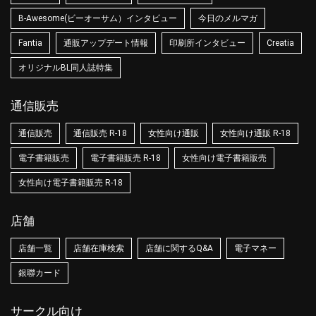
B-Awesome(ビーオーサム）インタビュー
今日のメルマガ
Fantia
通販アップデート情報
印刷所インタビュー
Creatia
オリジナルBL同人誌特集
通信販売
通信販売
通信販売 R-18
女性向け通販
女性向け通販 R-18
電子書籍販売
電子書籍販売 R-18
女性向け電子書籍販売
女性向け電子書籍販売 R-18
店舗
店舗一覧
店舗在庫検索
店舗に関するQ&A
電子マネー
銀聯カード
サークル向け