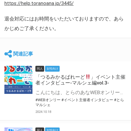
https://help.toranoana.jp/3445/
退会対応にはお時間をいただいておりますので、あら
かじめご了承ください。
関連記事
同人
女性向け
「つるみかるぱれーど
」イベント主催
者インタビュー-マルシェ編vol.3-
こんにちは、とらのあなWEBオンリー運営スタッフです。 新たにお届けする、イベント主催者インタビュー-マルシェ編-は、 とらのあなWEBオンリー「マルシェ」をご利用した主催様に 「マルシェ」を使って開催した感想や心がけをお聞きする企画です。 今回は、WEBオンリー初開催「つるみかるぱれーど
#WEBオンリー
#イベント主催者インタビュー
#とら
マルシェ
2024.10.18
同人
女性向け