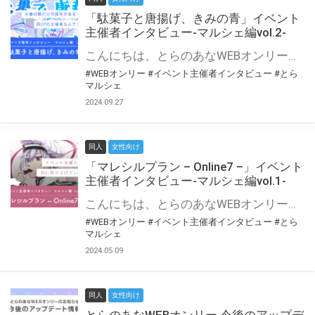
「駄菓子と唐揚げ、きみの青」イベント
主催者インタビュー-マルシェ編vol.2-
こんにちは、とらのあなWEBオンリー運営スタッフです。 新たにお届けする、イベント主催者インタビュー-マルシェ編-は、 とらのあなWEBオンリー「マルシェ」をご利用の主催様に 「マルシェ」を使ってイベントを開催した感想や心がけをお聞きする企画です。 今回は、WEBオンリー初開催「駄菓子と唐揚げ、きみの青」より、 主催のぎこ六屋様にお話を伺いました。 協力：ぎこ六屋様／イベント公式Twitter（@krkgwks） とらのあなWEBオンリー「マルシェ」とは？ WEBオンリーでリアルタイムでコミュニケーションがとれるオンライン会場です。
#WEBオンリー
#イベント主催者インタビュー
#とら
マルシェ
2024.09.27
同人
女性向け
「マレシルプラン – Online7 –」イベント
主催者インタビュー-マルシェ編vol.1-
こんにちは、とらのあなWEBオンリー運営スタッフです。 新たにお届けする、イベント主催者インタビュー-マルシェ編-は、 とらのあなWEBオンリー「マルシェ」をご利用した主催様に 「マルシェ」を使って開催した感想や心がけをお聞きする企画です。 今回は、WEBオンリー開催7回目迎えた「マレシルプラン – Online7 –」より、 主催の玉川うた様にお話を伺いました。 ▼マレシルプランのインタビュー前回記事 「イベント主催者インタビュー vol.6」はこちら 協力：玉川うた様（マレシルプラン実行委員会 代表）／イベント公式Twitter（@mallesil_plan） とらのあなWEBオンリー「マルシェ」とは？ WEBオンリーでリアルタイムでコミュニケーションがとれるオンライン会場です。
#WEBオンリー
#イベント主催者インタビュー
#とら
マルシェ
2024.05.09
同人
女性向け