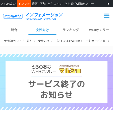
とらのあな
インフォ
通販
店舗
とらコイン
とら婚
WEBオンリー
▼
総合
女性向け
ランキング
WEBオンリー
女性向けTOP
同人
女性向け
【とらのあなWEBオンリー】サービス終了の