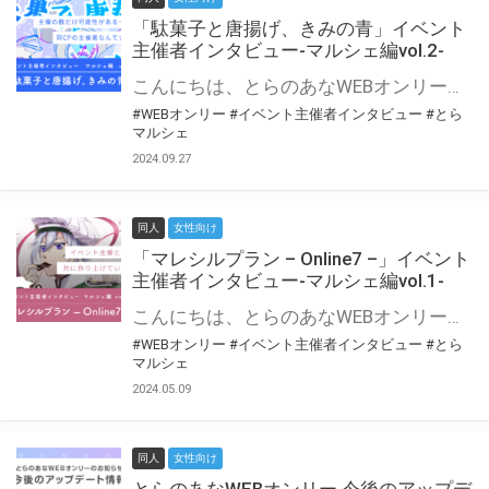
「駄菓子と唐揚げ、きみの青」イベント
主催者インタビュー-マルシェ編vol.2-
こんにちは、とらのあなWEBオンリー運営スタッフです。 新たにお届けする、イベント主催者インタビュー-マルシェ編-は、 とらのあなWEBオンリー「マルシェ」をご利用の主催様に 「マルシェ」を使ってイベントを開催した感想や心がけをお聞きする企画です。 今回は、WEBオンリー初開催「駄菓子と唐揚げ、きみの青」より、 主催のぎこ六屋様にお話を伺いました。 協力：ぎこ六屋様／イベント公式Twitter（@krkgwks） とらのあなWEBオンリー「マルシェ」とは？ WEBオンリーでリアルタイムでコミュニケーションがとれるオンライン会場です。
#WEBオンリー
#イベント主催者インタビュー
#とら
マルシェ
2024.09.27
同人
女性向け
「マレシルプラン – Online7 –」イベント
主催者インタビュー-マルシェ編vol.1-
こんにちは、とらのあなWEBオンリー運営スタッフです。 新たにお届けする、イベント主催者インタビュー-マルシェ編-は、 とらのあなWEBオンリー「マルシェ」をご利用した主催様に 「マルシェ」を使って開催した感想や心がけをお聞きする企画です。 今回は、WEBオンリー開催7回目迎えた「マレシルプラン – Online7 –」より、 主催の玉川うた様にお話を伺いました。 ▼マレシルプランのインタビュー前回記事 「イベント主催者インタビュー vol.6」はこちら 協力：玉川うた様（マレシルプラン実行委員会 代表）／イベント公式Twitter（@mallesil_plan） とらのあなWEBオンリー「マルシェ」とは？ WEBオンリーでリアルタイムでコミュニケーションがとれるオンライン会場です。
#WEBオンリー
#イベント主催者インタビュー
#とら
マルシェ
2024.05.09
同人
女性向け