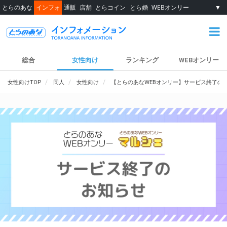
とらのあな
インフォ
通販
店舗
とらコイン
とら婚
WEBオンリー
▼
総合
女性向け
ランキング
WEBオンリー
女性向けTOP
同人
女性向け
【とらのあなWEBオンリー】サービス終了の