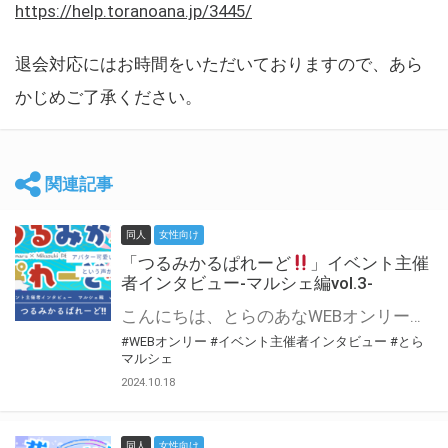
https://help.toranoana.jp/3445/
退会対応にはお時間をいただいておりますので、あら
かじめご了承ください。
関連記事
同人
女性向け
「つるみかるぱれーど
」イベント主催
者インタビュー-マルシェ編vol.3-
こんにちは、とらのあなWEBオンリー運営スタッフです。 新たにお届けする、イベント主催者インタビュー-マルシェ編-は、 とらのあなWEBオンリー「マルシェ」をご利用した主催様に 「マルシェ」を使って開催した感想や心がけをお聞きする企画です。 今回は、WEBオンリー初開催「つるみかるぱれーど
#WEBオンリー
#イベント主催者インタビュー
#とら
マルシェ
2024.10.18
同人
女性向け