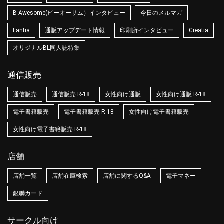
B-Awesome(ビーオーサム）インタビュー
今日のメルマガ
Fantia
通販アップデート情報
印刷所インタビュー
Creatia
オリジナルBL同人誌特集
通信販売
通信販売
通信販売 R-18
女性向け通販
女性向け通販 R-18
電子書籍販売
電子書籍販売 R-18
女性向け電子書籍販売
女性向け電子書籍販売 R-18
店舗
店舗一覧
店舗在庫検索
店舗に関するQ&A
電子マネー
銀聯カード
サークル向け