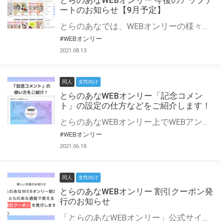
とらのあなWEBオンリー 今後のアップデ
ートのお知らせ【9月予定】
とらのあなでは、WEBオンリーの様々な支援を実施しています。 今回は2021年9月に実装を予定しているアップデート情報についてご紹介いたします。 とらのあなWEBオンリーサイトはこちら
#WEBオンリー
2021.08.13
同人
女性向け
とらのあなWEBオンリー「記念コメン
ト」の設定の仕方などをご紹介します！
とらのあなWEBオンリー上でWEBアンソロジーが作成できる「記念コメント」について、その使い方や作成手順を解説します！ 支援タイプを「サークル参加型」「サークル参加型・マルシェ(イベント会場)機能付き」でお申し込みいただいている主催者様はぜひご活用ください♪ とらのあなWEBオンリーサイトはこちら
#WEBオンリー
2021.06.18
同人
女性向け
とらのあなWEBオンリー 割引クーポン発
行のお知らせ
「とらのあなWEBオンリー」公式サイトでとらのあな通販の「割引クーポン」を配布中！ イベントごとに開催当日限定で使える割引クーポンのシリアルコードを発行します。 とらのあなWEBオンリーのページをチェックして、イベント当日にお得にお買い物を楽しみましょう♪ ※本キャンペーンは予告なく終了する場合がございます。 とらのあなWEBオンリーサイトはこちら