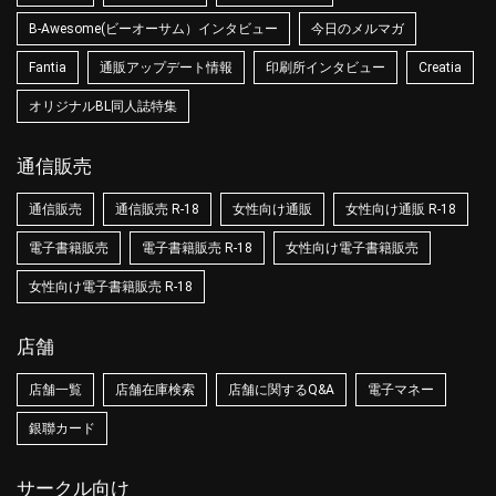
B-Awesome(ビーオーサム）インタビュー
今日のメルマガ
Fantia
通販アップデート情報
印刷所インタビュー
Creatia
オリジナルBL同人誌特集
通信販売
通信販売
通信販売 R-18
女性向け通販
女性向け通販 R-18
電子書籍販売
電子書籍販売 R-18
女性向け電子書籍販売
女性向け電子書籍販売 R-18
店舗
店舗一覧
店舗在庫検索
店舗に関するQ&A
電子マネー
銀聯カード
サークル向け