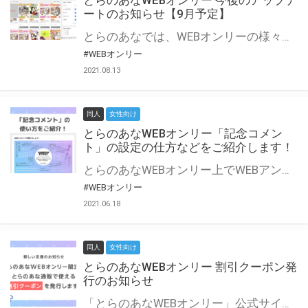
とらのあなWEBオンリー 今後のアップデ
ートのお知らせ【9月予定】
とらのあなでは、WEBオンリーの様々な支援を実施しています。 今回は2021年9月に実装を予定しているアップデート情報についてご紹介いたします。 とらのあなWEBオンリーサイトはこちら
#WEBオンリー
2021.08.13
同人
女性向け
とらのあなWEBオンリー「記念コメン
ト」の設定の仕方などをご紹介します！
とらのあなWEBオンリー上でWEBアンソロジーが作成できる「記念コメント」について、その使い方や作成手順を解説します！ 支援タイプを「サークル参加型」「サークル参加型・マルシェ(イベント会場)機能付き」でお申し込みいただいている主催者様はぜひご活用ください♪ とらのあなWEBオンリーサイトはこちら
#WEBオンリー
2021.06.18
同人
女性向け
とらのあなWEBオンリー 割引クーポン発
行のお知らせ
「とらのあなWEBオンリー」公式サイトでとらのあな通販の「割引クーポン」を配布中！ イベントごとに開催当日限定で使える割引クーポンのシリアルコードを発行します。 とらのあなWEBオンリーのページをチェックして、イベント当日にお得にお買い物を楽しみましょう♪ ※本キャンペーンは予告なく終了する場合がございます。 とらのあなWEBオンリーサイトはこちら