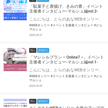
「駄菓子と唐揚げ、きみの青」イベント
主催者インタビュー-マルシェ編vol.2-
こんにちは、とらのあなWEBオンリー運営スタッフです。 新たにお届けする、イベント主催者インタビュー-マルシェ編-は、 とらのあなWEBオンリー「マルシェ」をご利用の主催様に 「マルシェ」を使ってイベントを開催した感想や心がけをお聞きする企画です。 今回は、WEBオンリー初開催「駄菓子と唐揚げ、きみの青」より、 主催のぎこ六屋様にお話を伺いました。 協力：ぎこ六屋様／イベント公式Twitter（@krkgwks） とらのあなWEBオンリー「マルシェ」とは？ WEBオンリーでリアルタイムでコミュニケーションがとれるオンライン会場です。
#WEBオンリー
#イベント主催者インタビュー
#とら
マルシェ
2024.09.27
同人
女性向け
「マレシルプラン – Online7 –」イベント
主催者インタビュー-マルシェ編vol.1-
こんにちは、とらのあなWEBオンリー運営スタッフです。 新たにお届けする、イベント主催者インタビュー-マルシェ編-は、 とらのあなWEBオンリー「マルシェ」をご利用した主催様に 「マルシェ」を使って開催した感想や心がけをお聞きする企画です。 今回は、WEBオンリー開催7回目迎えた「マレシルプラン – Online7 –」より、 主催の玉川うた様にお話を伺いました。 ▼マレシルプランのインタビュー前回記事 「イベント主催者インタビュー vol.6」はこちら 協力：玉川うた様（マレシルプラン実行委員会 代表）／イベント公式Twitter（@mallesil_plan） とらのあなWEBオンリー「マルシェ」とは？ WEBオンリーでリアルタイムでコミュニケーションがとれるオンライン会場です。
#WEBオンリー
#イベント主催者インタビュー
#とら
マルシェ
2024.05.09
同人
女性向け