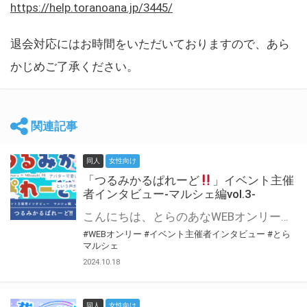
https://help.toranoana.jp/3445/
退会対応にはお時間をいただいておりますので、あら
かじめご了承ください。
関連記事
同人
女性向け
「つるみかるぱれーど
」イベント主催
者インタビュー-マルシェ編vol.3-
こんにちは、とらのあなWEBオンリー運営スタッフです。 新たにお届けする、イベント主催者インタビュー-マルシェ編-は、 とらのあなWEBオンリー「マルシェ」をご利用した主催様に 「マルシェ」を使って開催した感想や心がけをお聞きする企画です。 今回は、WEBオンリー初開催「つるみかるぱれーど
#WEBオンリー
#イベント主催者インタビュー
#とら
マルシェ
2024.10.18
同人
女性向け