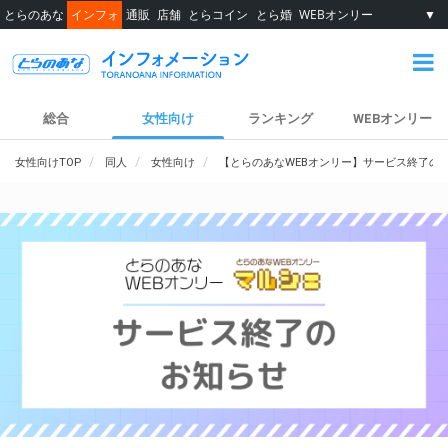
とらのあな
インフォ
通販
店舗
とらコイン
とら婚
WEBオンリー
▼
総合
女性向け
ランキング
WEBオンリー
女性向けTOP
同人
女性向け
【とらのあなWEBオンリー】サービス終了の