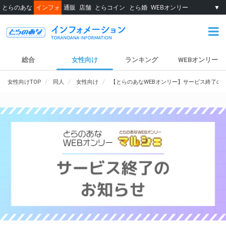
とらのあな
インフォ
通販
店舗
とらコイン
とら婚
WEBオンリー
▼
総合
女性向け
ランキング
WEBオンリー
女性向けTOP
同人
女性向け
【とらのあなWEBオンリー】サービス終了の