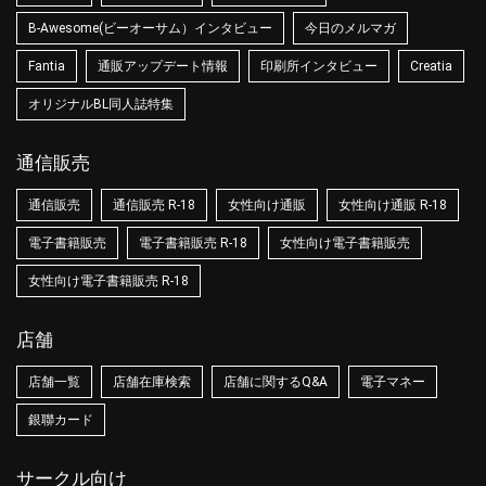
B-Awesome(ビーオーサム）インタビュー
今日のメルマガ
Fantia
通販アップデート情報
印刷所インタビュー
Creatia
オリジナルBL同人誌特集
通信販売
通信販売
通信販売 R-18
女性向け通販
女性向け通販 R-18
電子書籍販売
電子書籍販売 R-18
女性向け電子書籍販売
女性向け電子書籍販売 R-18
店舗
店舗一覧
店舗在庫検索
店舗に関するQ&A
電子マネー
銀聯カード
サークル向け