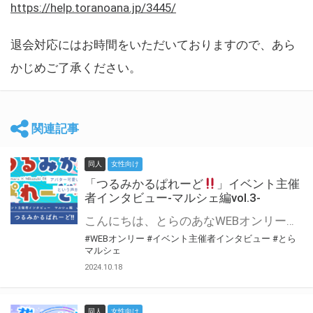
https://help.toranoana.jp/3445/
退会対応にはお時間をいただいておりますので、あら
かじめご了承ください。
関連記事
同人
女性向け
「つるみかるぱれーど
」イベント主催
者インタビュー-マルシェ編vol.3-
こんにちは、とらのあなWEBオンリー運営スタッフです。 新たにお届けする、イベント主催者インタビュー-マルシェ編-は、 とらのあなWEBオンリー「マルシェ」をご利用した主催様に 「マルシェ」を使って開催した感想や心がけをお聞きする企画です。 今回は、WEBオンリー初開催「つるみかるぱれーど
#WEBオンリー
#イベント主催者インタビュー
#とら
マルシェ
2024.10.18
同人
女性向け