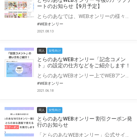
とらのあなWEBオンリー 今後のアップデ
ートのお知らせ【9月予定】
とらのあなでは、WEBオンリーの様々な支援を実施しています。 今回は2021年9月に実装を予定しているアップデート情報についてご紹介いたします。 とらのあなWEBオンリーサイトはこちら
#WEBオンリー
2021.08.13
同人
女性向け
とらのあなWEBオンリー「記念コメン
ト」の設定の仕方などをご紹介します！
とらのあなWEBオンリー上でWEBアンソロジーが作成できる「記念コメント」について、その使い方や作成手順を解説します！ 支援タイプを「サークル参加型」「サークル参加型・マルシェ(イベント会場)機能付き」でお申し込みいただいている主催者様はぜひご活用ください♪ とらのあなWEBオンリーサイトはこちら
#WEBオンリー
2021.06.18
同人
女性向け
とらのあなWEBオンリー 割引クーポン発
行のお知らせ
「とらのあなWEBオンリー」公式サイトでとらのあな通販の「割引クーポン」を配布中！ イベントごとに開催当日限定で使える割引クーポンのシリアルコードを発行します。 とらのあなWEBオンリーのページをチェックして、イベント当日にお得にお買い物を楽しみましょう♪ ※本キャンペーンは予告なく終了する場合がございます。 とらのあなWEBオンリーサイトはこちら