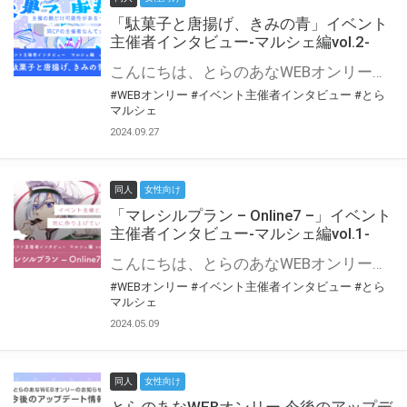
「駄菓子と唐揚げ、きみの青」イベント
主催者インタビュー-マルシェ編vol.2-
こんにちは、とらのあなWEBオンリー運営スタッフです。 新たにお届けする、イベント主催者インタビュー-マルシェ編-は、 とらのあなWEBオンリー「マルシェ」をご利用の主催様に 「マルシェ」を使ってイベントを開催した感想や心がけをお聞きする企画です。 今回は、WEBオンリー初開催「駄菓子と唐揚げ、きみの青」より、 主催のぎこ六屋様にお話を伺いました。 協力：ぎこ六屋様／イベント公式Twitter（@krkgwks） とらのあなWEBオンリー「マルシェ」とは？ WEBオンリーでリアルタイムでコミュニケーションがとれるオンライン会場です。
#WEBオンリー
#イベント主催者インタビュー
#とら
マルシェ
2024.09.27
同人
女性向け
「マレシルプラン – Online7 –」イベント
主催者インタビュー-マルシェ編vol.1-
こんにちは、とらのあなWEBオンリー運営スタッフです。 新たにお届けする、イベント主催者インタビュー-マルシェ編-は、 とらのあなWEBオンリー「マルシェ」をご利用した主催様に 「マルシェ」を使って開催した感想や心がけをお聞きする企画です。 今回は、WEBオンリー開催7回目迎えた「マレシルプラン – Online7 –」より、 主催の玉川うた様にお話を伺いました。 ▼マレシルプランのインタビュー前回記事 「イベント主催者インタビュー vol.6」はこちら 協力：玉川うた様（マレシルプラン実行委員会 代表）／イベント公式Twitter（@mallesil_plan） とらのあなWEBオンリー「マルシェ」とは？ WEBオンリーでリアルタイムでコミュニケーションがとれるオンライン会場です。
#WEBオンリー
#イベント主催者インタビュー
#とら
マルシェ
2024.05.09
同人
女性向け