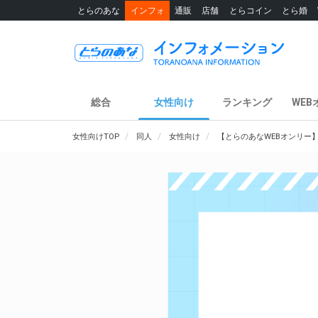
とらのあな
インフォ
通販
店舗
とらコイン
とら婚
総合
女性向け
ランキング
WEB
女性向けTOP
同人
女性向け
【とらのあなWEBオンリー