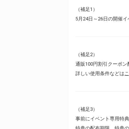
（補足1）
5月24日～26日の開
（補足2）
通販100円割引クーポン
詳しい使用条件などは
（補足3）
事前にイベント専用特
特典の配布期限、特典