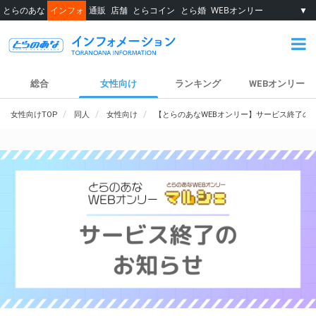
とらのあな
インフォ
通販
店舗
とらコイン
とら婚
WEBオンリー
▼
総合
女性向け
ランキング
WEBオンリー
女性向けTOP
同人
女性向け
【とらのあなWEBオンリー】サービス終了の