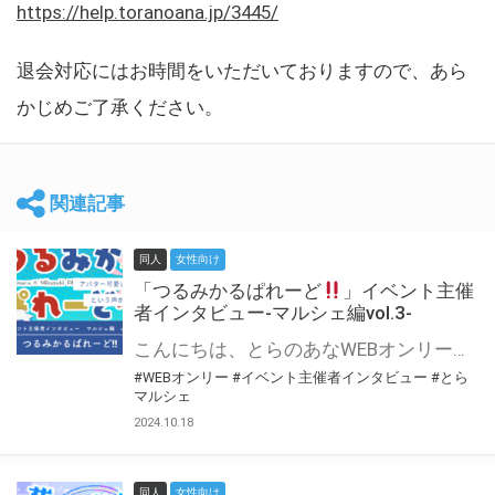
https://help.toranoana.jp/3445/
退会対応にはお時間をいただいておりますので、あら
かじめご了承ください。
関連記事
同人
女性向け
「つるみかるぱれーど
」イベント主催
者インタビュー-マルシェ編vol.3-
こんにちは、とらのあなWEBオンリー運営スタッフです。 新たにお届けする、イベント主催者インタビュー-マルシェ編-は、 とらのあなWEBオンリー「マルシェ」をご利用した主催様に 「マルシェ」を使って開催した感想や心がけをお聞きする企画です。 今回は、WEBオンリー初開催「つるみかるぱれーど
#WEBオンリー
#イベント主催者インタビュー
#とら
マルシェ
2024.10.18
同人
女性向け