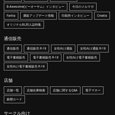
B-Awesome(ビーオーサム）インタビュー
今日のメルマガ
Fantia
通販アップデート情報
印刷所インタビュー
Creatia
オリジナルBL同人誌特集
通信販売
通信販売
通信販売 R-18
女性向け通販
女性向け通販 R-18
電子書籍販売
電子書籍販売 R-18
女性向け電子書籍販売
女性向け電子書籍販売 R-18
店舗
店舗一覧
店舗在庫検索
店舗に関するQ&A
電子マネー
銀聯カード
サークル向け