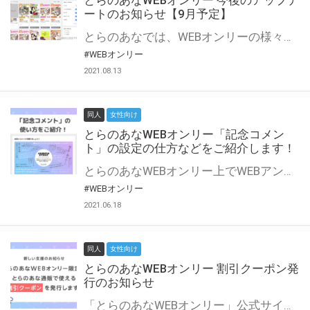
とらのあなWEBオンリー 今後のアップデ
ートのお知らせ【9月予定】
とらのあなでは、WEBオンリーの様々な支援を実施しています。 今回は2021年9月に実装を予定しているアップデート情報についてご紹介いたします。 とらのあなWEBオンリーサイトはこちら
#WEBオンリー
2021.08.13
同人
女性向け
とらのあなWEBオンリー「記念コメン
ト」の設定の仕方などをご紹介します！
とらのあなWEBオンリー上でWEBアンソロジーが作成できる「記念コメント」について、その使い方や作成手順を解説します！ 支援タイプを「サークル参加型」「サークル参加型・マルシェ(イベント会場)機能付き」でお申し込みいただいている主催者様はぜひご活用ください♪ とらのあなWEBオンリーサイトはこちら
#WEBオンリー
2021.06.18
同人
女性向け
とらのあなWEBオンリー 割引クーポン発
行のお知らせ
「とらのあなWEBオンリー」公式サイトでとらのあな通販の「割引クーポン」を配布中！ イベントごとに開催当日限定で使える割引クーポンのシリアルコードを発行します。 とらのあなWEBオンリーのページをチェックして、イベント当日にお得にお買い物を楽しみましょう♪ ※本キャンペーンは予告なく終了する場合がございます。 とらのあなWEBオンリーサイトはこちら