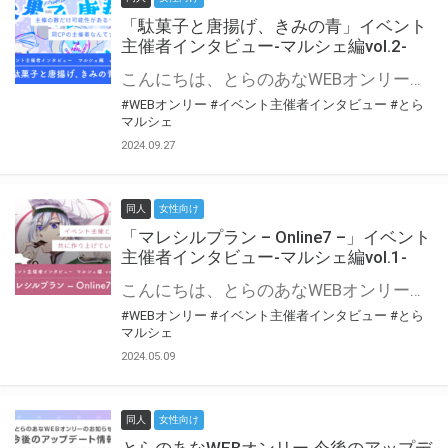
「駄菓子と唐揚げ、きみの青」イベント
主催者インタビュー-マルシェ編vol.2-
こんにちは、とらのあなWEBオンリー運営スタッフです。 新たにお届けする、イベント主催者インタビュー-マルシェ編-は、 とらのあなWEBオンリー「マルシェ」をご利用の主催様に 「マルシェ」を使ってイベントを開催した感想や心がけをお聞きする企画です。 今回は、WEBオンリー初開催「駄菓子と唐揚げ、きみの青」より、 主催のぎこ六屋様にお話を伺いました。 協力：ぎこ六屋様／イベント公式Twitter（@krkgwks） とらのあなWEBオンリー「マルシェ」とは？ WEBオンリーでリアルタイムでコミュニケーションがとれるオンライン会場です。
#WEBオンリー
#イベント主催者インタビュー
#とら
マルシェ
2024.09.27
同人
女性向け
「マレシルプラン – Online7 –」イベント
主催者インタビュー-マルシェ編vol.1-
こんにちは、とらのあなWEBオンリー運営スタッフです。 新たにお届けする、イベント主催者インタビュー-マルシェ編-は、 とらのあなWEBオンリー「マルシェ」をご利用した主催様に 「マルシェ」を使って開催した感想や心がけをお聞きする企画です。 今回は、WEBオンリー開催7回目迎えた「マレシルプラン – Online7 –」より、 主催の玉川うた様にお話を伺いました。 ▼マレシルプランのインタビュー前回記事 「イベント主催者インタビュー vol.6」はこちら 協力：玉川うた様（マレシルプラン実行委員会 代表）／イベント公式Twitter（@mallesil_plan） とらのあなWEBオンリー「マルシェ」とは？ WEBオンリーでリアルタイムでコミュニケーションがとれるオンライン会場です。
#WEBオンリー
#イベント主催者インタビュー
#とら
マルシェ
2024.05.09
同人
女性向け