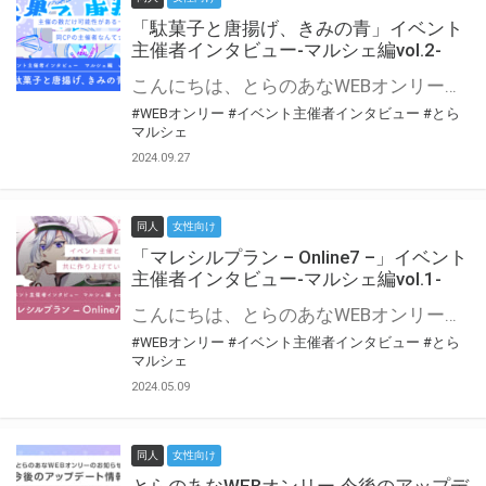
「駄菓子と唐揚げ、きみの青」イベント
主催者インタビュー-マルシェ編vol.2-
こんにちは、とらのあなWEBオンリー運営スタッフです。 新たにお届けする、イベント主催者インタビュー-マルシェ編-は、 とらのあなWEBオンリー「マルシェ」をご利用の主催様に 「マルシェ」を使ってイベントを開催した感想や心がけをお聞きする企画です。 今回は、WEBオンリー初開催「駄菓子と唐揚げ、きみの青」より、 主催のぎこ六屋様にお話を伺いました。 協力：ぎこ六屋様／イベント公式Twitter（@krkgwks） とらのあなWEBオンリー「マルシェ」とは？ WEBオンリーでリアルタイムでコミュニケーションがとれるオンライン会場です。
#WEBオンリー
#イベント主催者インタビュー
#とら
マルシェ
2024.09.27
同人
女性向け
「マレシルプラン – Online7 –」イベント
主催者インタビュー-マルシェ編vol.1-
こんにちは、とらのあなWEBオンリー運営スタッフです。 新たにお届けする、イベント主催者インタビュー-マルシェ編-は、 とらのあなWEBオンリー「マルシェ」をご利用した主催様に 「マルシェ」を使って開催した感想や心がけをお聞きする企画です。 今回は、WEBオンリー開催7回目迎えた「マレシルプラン – Online7 –」より、 主催の玉川うた様にお話を伺いました。 ▼マレシルプランのインタビュー前回記事 「イベント主催者インタビュー vol.6」はこちら 協力：玉川うた様（マレシルプラン実行委員会 代表）／イベント公式Twitter（@mallesil_plan） とらのあなWEBオンリー「マルシェ」とは？ WEBオンリーでリアルタイムでコミュニケーションがとれるオンライン会場です。
#WEBオンリー
#イベント主催者インタビュー
#とら
マルシェ
2024.05.09
同人
女性向け