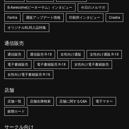
B-Awesome(ビーオーサム）インタビュー
今日のメルマガ
Fantia
通販アップデート情報
印刷所インタビュー
Creatia
オリジナルBL同人誌特集
通信販売
通信販売
通信販売 R-18
女性向け通販
女性向け通販 R-18
電子書籍販売
電子書籍販売 R-18
女性向け電子書籍販売
女性向け電子書籍販売 R-18
店舗
店舗一覧
店舗在庫検索
店舗に関するQ&A
電子マネー
銀聯カード
サークル向け