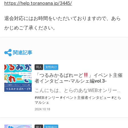
https://help.toranoana.jp/3445/
退会対応にはお時間をいただいておりますので、あら
かじめご了承ください。
関連記事
同人
女性向け
「つるみかるぱれーど
」イベント主催
者インタビュー-マルシェ編vol.3-
こんにちは、とらのあなWEBオンリー運営スタッフです。 新たにお届けする、イベント主催者インタビュー-マルシェ編-は、 とらのあなWEBオンリー「マルシェ」をご利用した主催様に 「マルシェ」を使って開催した感想や心がけをお聞きする企画です。 今回は、WEBオンリー初開催「つるみかるぱれーど
#WEBオンリー
#イベント主催者インタビュー
#とら
マルシェ
2024.10.18
同人
女性向け