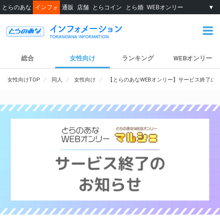
とらのあな
インフォ
通販
店舗
とらコイン
とら婚
WEBオンリー
▼
総合
女性向け
ランキング
WEBオンリー
女性向けTOP
同人
女性向け
【とらのあなWEBオンリー】サービス終了の