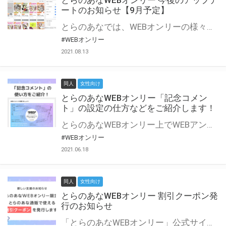
とらのあなWEBオンリー 今後のアップデ
ートのお知らせ【9月予定】
とらのあなでは、WEBオンリーの様々な支援を実施しています。 今回は2021年9月に実装を予定しているアップデート情報についてご紹介いたします。 とらのあなWEBオンリーサイトはこちら
#WEBオンリー
2021.08.13
同人
女性向け
とらのあなWEBオンリー「記念コメン
ト」の設定の仕方などをご紹介します！
とらのあなWEBオンリー上でWEBアンソロジーが作成できる「記念コメント」について、その使い方や作成手順を解説します！ 支援タイプを「サークル参加型」「サークル参加型・マルシェ(イベント会場)機能付き」でお申し込みいただいている主催者様はぜひご活用ください♪ とらのあなWEBオンリーサイトはこちら
#WEBオンリー
2021.06.18
同人
女性向け
とらのあなWEBオンリー 割引クーポン発
行のお知らせ
「とらのあなWEBオンリー」公式サイトでとらのあな通販の「割引クーポン」を配布中！ イベントごとに開催当日限定で使える割引クーポンのシリアルコードを発行します。 とらのあなWEBオンリーのページをチェックして、イベント当日にお得にお買い物を楽しみましょう♪ ※本キャンペーンは予告なく終了する場合がございます。 とらのあなWEBオンリーサイトはこちら