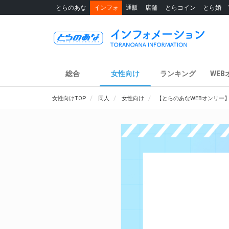
とらのあな
インフォ
通販
店舗
とらコイン
とら婚
総合
女性向け
ランキング
WEB
女性向けTOP
同人
女性向け
【とらのあなWEBオンリー