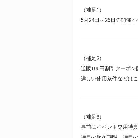
（補足1）
5月24日～26日の開
（補足2）
通販100円割引クーポン
詳しい使用条件などは
（補足3）
事前にイベント専用特
特典の配布期限、特典