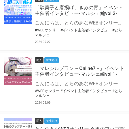
「駄菓子と唐揚げ、きみの青」イベント
主催者インタビュー-マルシェ編vol.2-
こんにちは、とらのあなWEBオンリー運営スタッフです。 新たにお届けする、イベント主催者インタビュー-マルシェ編-は、 とらのあなWEBオンリー「マルシェ」をご利用の主催様に 「マルシェ」を使ってイベントを開催した感想や心がけをお聞きする企画です。 今回は、WEBオンリー初開催「駄菓子と唐揚げ、きみの青」より、 主催のぎこ六屋様にお話を伺いました。 協力：ぎこ六屋様／イベント公式Twitter（@krkgwks） とらのあなWEBオンリー「マルシェ」とは？ WEBオンリーでリアルタイムでコミュニケーションがとれるオンライン会場です。
#WEBオンリー
#イベント主催者インタビュー
#とら
マルシェ
2024.09.27
同人
女性向け
「マレシルプラン – Online7 –」イベント
主催者インタビュー-マルシェ編vol.1-
こんにちは、とらのあなWEBオンリー運営スタッフです。 新たにお届けする、イベント主催者インタビュー-マルシェ編-は、 とらのあなWEBオンリー「マルシェ」をご利用した主催様に 「マルシェ」を使って開催した感想や心がけをお聞きする企画です。 今回は、WEBオンリー開催7回目迎えた「マレシルプラン – Online7 –」より、 主催の玉川うた様にお話を伺いました。 ▼マレシルプランのインタビュー前回記事 「イベント主催者インタビュー vol.6」はこちら 協力：玉川うた様（マレシルプラン実行委員会 代表）／イベント公式Twitter（@mallesil_plan） とらのあなWEBオンリー「マルシェ」とは？ WEBオンリーでリアルタイムでコミュニケーションがとれるオンライン会場です。
#WEBオンリー
#イベント主催者インタビュー
#とら
マルシェ
2024.05.09
同人
女性向け