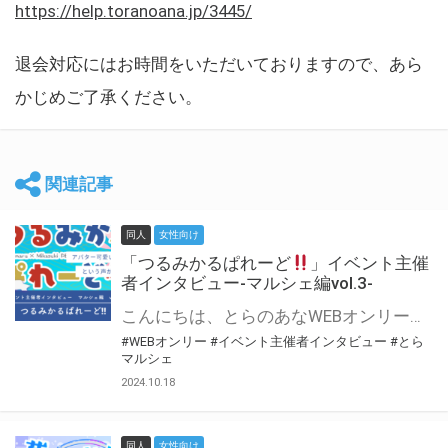
https://help.toranoana.jp/3445/
退会対応にはお時間をいただいておりますので、あら
かじめご了承ください。
関連記事
同人
女性向け
「つるみかるぱれーど
」イベント主催
者インタビュー-マルシェ編vol.3-
こんにちは、とらのあなWEBオンリー運営スタッフです。 新たにお届けする、イベント主催者インタビュー-マルシェ編-は、 とらのあなWEBオンリー「マルシェ」をご利用した主催様に 「マルシェ」を使って開催した感想や心がけをお聞きする企画です。 今回は、WEBオンリー初開催「つるみかるぱれーど
#WEBオンリー
#イベント主催者インタビュー
#とら
マルシェ
2024.10.18
同人
女性向け