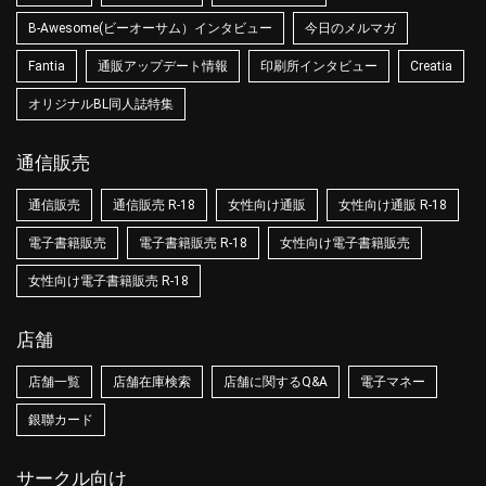
B-Awesome(ビーオーサム）インタビュー
今日のメルマガ
Fantia
通販アップデート情報
印刷所インタビュー
Creatia
オリジナルBL同人誌特集
通信販売
通信販売
通信販売 R-18
女性向け通販
女性向け通販 R-18
電子書籍販売
電子書籍販売 R-18
女性向け電子書籍販売
女性向け電子書籍販売 R-18
店舗
店舗一覧
店舗在庫検索
店舗に関するQ&A
電子マネー
銀聯カード
サークル向け