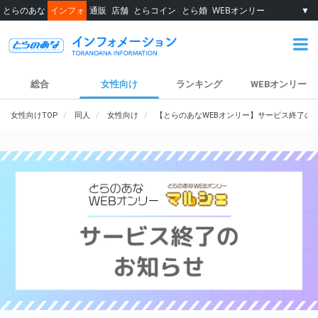
とらのあな
インフォ
通販
店舗
とらコイン
とら婚
WEBオンリー
▼
総合
女性向け
ランキング
WEBオンリー
女性向けTOP
同人
女性向け
【とらのあなWEBオンリー】サービス終了の