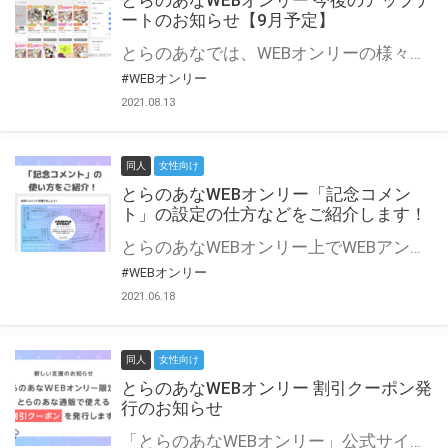
とらのあなWEBオンリー 今後のアップデ
ートのお知らせ【9月予定】
とらのあなでは、WEBオンリーの様々な支援を実施しています。 今回は2021年9月に実装を予定しているアップデート情報についてご紹介いたします。 とらのあなWEBオンリーサイトはこちら
#WEBオンリー
2021.08.13
同人
女性向け
とらのあなWEBオンリー「記念コメン
ト」の設定の仕方などをご紹介します！
とらのあなWEBオンリー上でWEBアンソロジーが作成できる「記念コメント」について、その使い方や作成手順を解説します！ 支援タイプを「サークル参加型」「サークル参加型・マルシェ(イベント会場)機能付き」でお申し込みいただいている主催者様はぜひご活用ください♪ とらのあなWEBオンリーサイトはこちら
#WEBオンリー
2021.06.18
同人
女性向け
とらのあなWEBオンリー 割引クーポン発
行のお知らせ
「とらのあなWEBオンリー」公式サイトでとらのあな通販の「割引クーポン」を配布中！ イベントごとに開催当日限定で使える割引クーポンのシリアルコードを発行します。 とらのあなWEBオンリーのページをチェックして、イベント当日にお得にお買い物を楽しみましょう♪ ※本キャンペーンは予告なく終了する場合がございます。 とらのあなWEBオンリーサイトはこちら