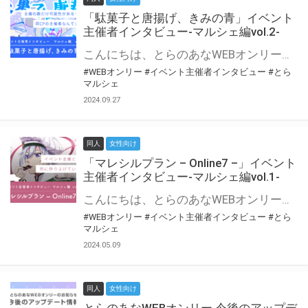
「駄菓子と唐揚げ、きみの青」イベント
主催者インタビュー-マルシェ編vol.2-
こんにちは、とらのあなWEBオンリー運営スタッフです。 新たにお届けする、イベント主催者インタビュー-マルシェ編-は、 とらのあなWEBオンリー「マルシェ」をご利用の主催様に 「マルシェ」を使ってイベントを開催した感想や心がけをお聞きする企画です。 今回は、WEBオンリー初開催「駄菓子と唐揚げ、きみの青」より、 主催のぎこ六屋様にお話を伺いました。 協力：ぎこ六屋様／イベント公式Twitter（@krkgwks） とらのあなWEBオンリー「マルシェ」とは？ WEBオンリーでリアルタイムでコミュニケーションがとれるオンライン会場です。
#WEBオンリー
#イベント主催者インタビュー
#とら
マルシェ
2024.09.27
同人
女性向け
「マレシルプラン – Online7 –」イベント
主催者インタビュー-マルシェ編vol.1-
こんにちは、とらのあなWEBオンリー運営スタッフです。 新たにお届けする、イベント主催者インタビュー-マルシェ編-は、 とらのあなWEBオンリー「マルシェ」をご利用した主催様に 「マルシェ」を使って開催した感想や心がけをお聞きする企画です。 今回は、WEBオンリー開催7回目迎えた「マレシルプラン – Online7 –」より、 主催の玉川うた様にお話を伺いました。 ▼マレシルプランのインタビュー前回記事 「イベント主催者インタビュー vol.6」はこちら 協力：玉川うた様（マレシルプラン実行委員会 代表）／イベント公式Twitter（@mallesil_plan） とらのあなWEBオンリー「マルシェ」とは？ WEBオンリーでリアルタイムでコミュニケーションがとれるオンライン会場です。
#WEBオンリー
#イベント主催者インタビュー
#とら
マルシェ
2024.05.09
同人
女性向け