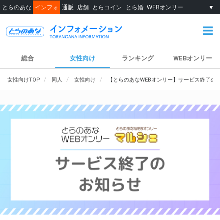
とらのあな
インフォ
通販
店舗
とらコイン
とら婚
WEBオンリー
▼
総合
女性向け
ランキング
WEBオンリー
女性向けTOP
同人
女性向け
【とらのあなWEBオンリー】サービス終了の