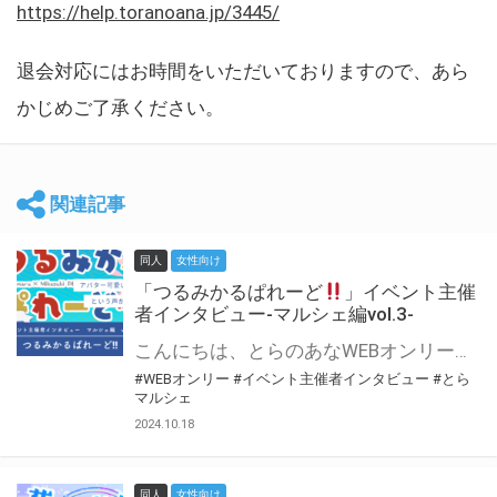
https://help.toranoana.jp/3445/
退会対応にはお時間をいただいておりますので、あら
かじめご了承ください。
関連記事
同人
女性向け
「つるみかるぱれーど
」イベント主催
者インタビュー-マルシェ編vol.3-
こんにちは、とらのあなWEBオンリー運営スタッフです。 新たにお届けする、イベント主催者インタビュー-マルシェ編-は、 とらのあなWEBオンリー「マルシェ」をご利用した主催様に 「マルシェ」を使って開催した感想や心がけをお聞きする企画です。 今回は、WEBオンリー初開催「つるみかるぱれーど
#WEBオンリー
#イベント主催者インタビュー
#とら
マルシェ
2024.10.18
同人
女性向け