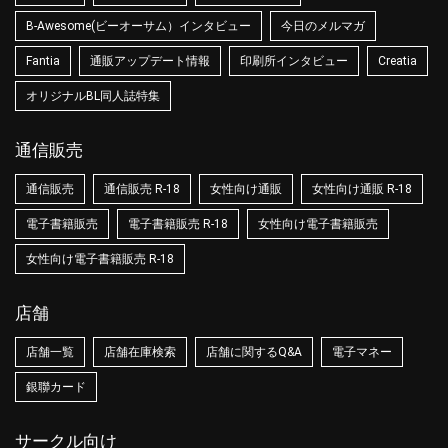
B-Awesome(ビーオーサム）インタビュー
今日のメルマガ
Fantia
通販アップデート情報
印刷所インタビュー
Creatia
オリジナルBL同人誌特集
通信販売
通信販売
通信販売 R-18
女性向け通販
女性向け通販 R-18
電子書籍販売
電子書籍販売 R-18
女性向け電子書籍販売
女性向け電子書籍販売 R-18
店舗
店舗一覧
店舗在庫検索
店舗に関するQ&A
電子マネー
銀聯カード
サークル向け