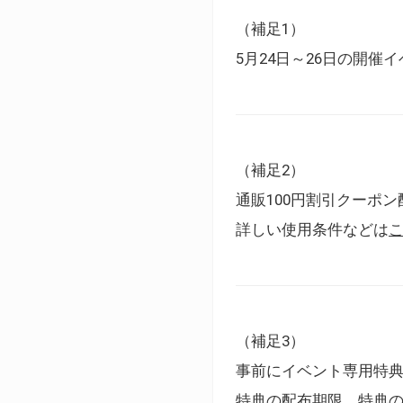
（補足1）
5月24日～26日の開
（補足2）
通販100円割引クーポン
詳しい使用条件などは
（補足3）
事前にイベント専用特
特典の配布期限、特典