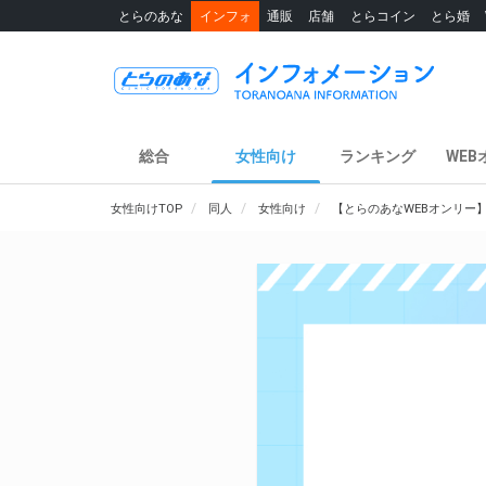
とらのあな
インフォ
通販
店舗
とらコイン
とら婚
総合
女性向け
ランキング
WEB
女性向けTOP
同人
女性向け
【とらのあなWEBオンリー