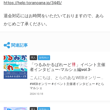
https://help.toranoana.jp/3445/
退会対応にはお時間をいただいておりますので、あら
かじめご了承ください。
関連記事
同人
女性向け
「つるみかるぱれーど
」イベント主催
者インタビュー-マルシェ編vol.3-
こんにちは、とらのあなWEBオンリー運営スタッフです。 新たにお届けする、イベント主催者インタビュー-マルシェ編-は、 とらのあなWEBオンリー「マルシェ」をご利用した主催様に 「マルシェ」を使って開催した感想や心がけをお聞きする企画です。 今回は、WEBオンリー初開催「つるみかるぱれーど
#WEBオンリー
#イベント主催者インタビュー
#とら
マルシェ
2024.10.18
同人
女性向け