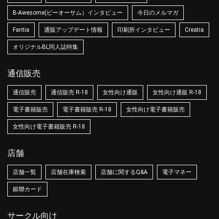
B-Awesome(ビーオーサム）インタビュー
今日のメルマガ
Fantia
通販アップデート情報
印刷所インタビュー
Creatia
オリジナルBL同人誌特集
通信販売
通信販売
通信販売 R-18
女性向け通販
女性向け通販 R-18
電子書籍販売
電子書籍販売 R-18
女性向け電子書籍販売
女性向け電子書籍販売 R-18
店舗
店舗一覧
店舗在庫検索
店舗に関するQ&A
電子マネー
銀聯カード
サークル向け