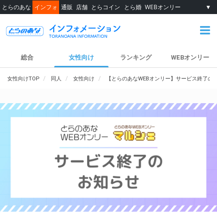
とらのあな
インフォ
通販
店舗
とらコイン
とら婚
WEBオンリー
▼
総合
女性向け
ランキング
WEBオンリー
女性向けTOP
同人
女性向け
【とらのあなWEBオンリー】サービス終了の