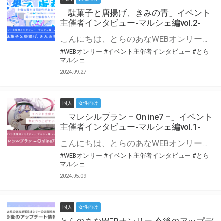
「駄菓子と唐揚げ、きみの青」イベント
主催者インタビュー-マルシェ編vol.2-
こんにちは、とらのあなWEBオンリー運営スタッフです。 新たにお届けする、イベント主催者インタビュー-マルシェ編-は、 とらのあなWEBオンリー「マルシェ」をご利用の主催様に 「マルシェ」を使ってイベントを開催した感想や心がけをお聞きする企画です。 今回は、WEBオンリー初開催「駄菓子と唐揚げ、きみの青」より、 主催のぎこ六屋様にお話を伺いました。 協力：ぎこ六屋様／イベント公式Twitter（@krkgwks） とらのあなWEBオンリー「マルシェ」とは？ WEBオンリーでリアルタイムでコミュニケーションがとれるオンライン会場です。
#WEBオンリー
#イベント主催者インタビュー
#とら
マルシェ
2024.09.27
同人
女性向け
「マレシルプラン – Online7 –」イベント
主催者インタビュー-マルシェ編vol.1-
こんにちは、とらのあなWEBオンリー運営スタッフです。 新たにお届けする、イベント主催者インタビュー-マルシェ編-は、 とらのあなWEBオンリー「マルシェ」をご利用した主催様に 「マルシェ」を使って開催した感想や心がけをお聞きする企画です。 今回は、WEBオンリー開催7回目迎えた「マレシルプラン – Online7 –」より、 主催の玉川うた様にお話を伺いました。 ▼マレシルプランのインタビュー前回記事 「イベント主催者インタビュー vol.6」はこちら 協力：玉川うた様（マレシルプラン実行委員会 代表）／イベント公式Twitter（@mallesil_plan） とらのあなWEBオンリー「マルシェ」とは？ WEBオンリーでリアルタイムでコミュニケーションがとれるオンライン会場です。
#WEBオンリー
#イベント主催者インタビュー
#とら
マルシェ
2024.05.09
同人
女性向け