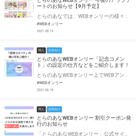
とらのあなWEBオンリー 今後のアップデ
ートのお知らせ【9月予定】
とらのあなでは、WEBオンリーの様々な支援を実施しています。 今回は2021年9月に実装を予定しているアップデート情報についてご紹介いたします。 とらのあなWEBオンリーサイトはこちら
#WEBオンリー
2021.08.13
同人
女性向け
とらのあなWEBオンリー「記念コメン
ト」の設定の仕方などをご紹介します！
とらのあなWEBオンリー上でWEBアンソロジーが作成できる「記念コメント」について、その使い方や作成手順を解説します！ 支援タイプを「サークル参加型」「サークル参加型・マルシェ(イベント会場)機能付き」でお申し込みいただいている主催者様はぜひご活用ください♪ とらのあなWEBオンリーサイトはこちら
#WEBオンリー
2021.06.18
同人
女性向け
とらのあなWEBオンリー 割引クーポン発
行のお知らせ
「とらのあなWEBオンリー」公式サイトでとらのあな通販の「割引クーポン」を配布中！ イベントごとに開催当日限定で使える割引クーポンのシリアルコードを発行します。 とらのあなWEBオンリーのページをチェックして、イベント当日にお得にお買い物を楽しみましょう♪ ※本キャンペーンは予告なく終了する場合がございます。 とらのあなWEBオンリーサイトはこちら