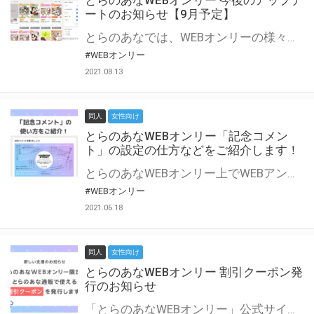
とらのあなWEBオンリー 今後のアップデ
ートのお知らせ【9月予定】
とらのあなでは、WEBオンリーの様々な支援を実施しています。 今回は2021年9月に実装を予定しているアップデート情報についてご紹介いたします。 とらのあなWEBオンリーサイトはこちら
#WEBオンリー
2021.08.13
同人
女性向け
とらのあなWEBオンリー「記念コメン
ト」の設定の仕方などをご紹介します！
とらのあなWEBオンリー上でWEBアンソロジーが作成できる「記念コメント」について、その使い方や作成手順を解説します！ 支援タイプを「サークル参加型」「サークル参加型・マルシェ(イベント会場)機能付き」でお申し込みいただいている主催者様はぜひご活用ください♪ とらのあなWEBオンリーサイトはこちら
#WEBオンリー
2021.06.18
同人
女性向け
とらのあなWEBオンリー 割引クーポン発
行のお知らせ
「とらのあなWEBオンリー」公式サイトでとらのあな通販の「割引クーポン」を配布中！ イベントごとに開催当日限定で使える割引クーポンのシリアルコードを発行します。 とらのあなWEBオンリーのページをチェックして、イベント当日にお得にお買い物を楽しみましょう♪ ※本キャンペーンは予告なく終了する場合がございます。 とらのあなWEBオンリーサイトはこちら