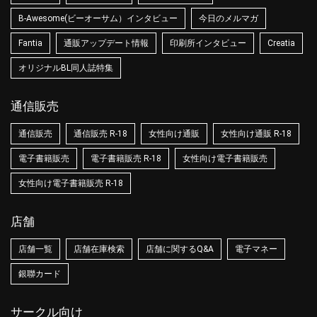
B-Awesome(ビーオーサム）インタビュー
今日のメルマガ
Fantia
通販アップデート情報
印刷所インタビュー
Creatia
オリジナルBL同人誌特集
通信販売
通信販売
通信販売 R-18
女性向け通販
女性向け通販 R-18
電子書籍販売
電子書籍販売 R-18
女性向け電子書籍販売
女性向け電子書籍販売 R-18
店舗
店舗一覧
店舗在庫検索
店舗に関するQ&A
電子マネー
銀聯カード
サークル向け