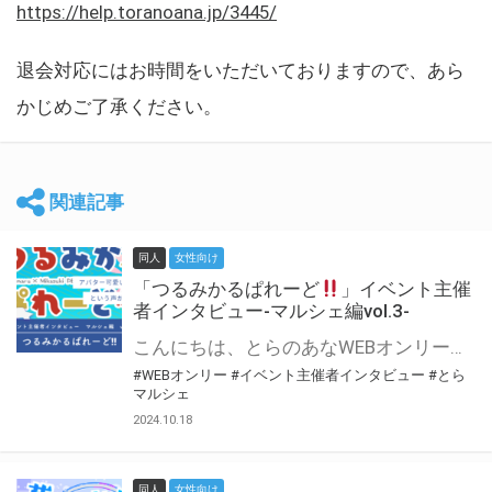
https://help.toranoana.jp/3445/
退会対応にはお時間をいただいておりますので、あら
かじめご了承ください。
関連記事
同人
女性向け
「つるみかるぱれーど
」イベント主催
者インタビュー-マルシェ編vol.3-
こんにちは、とらのあなWEBオンリー運営スタッフです。 新たにお届けする、イベント主催者インタビュー-マルシェ編-は、 とらのあなWEBオンリー「マルシェ」をご利用した主催様に 「マルシェ」を使って開催した感想や心がけをお聞きする企画です。 今回は、WEBオンリー初開催「つるみかるぱれーど
#WEBオンリー
#イベント主催者インタビュー
#とら
マルシェ
2024.10.18
同人
女性向け