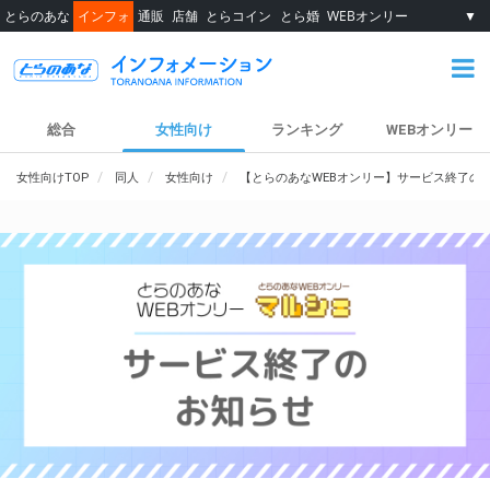
とらのあな
インフォ
通販
店舗
とらコイン
とら婚
WEBオンリー
▼
総合
女性向け
ランキング
WEBオンリー
女性向けTOP
同人
女性向け
【とらのあなWEBオンリー】サービス終了の