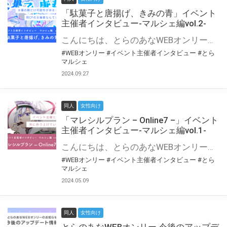
「駄菓子と唐揚げ、きみの青」イベント
主催者インタビュー-マルシェ編vol.2-
こんにちは、とらのあなWEBオンリー運営スタッフです。 新たにお届けする、イベント主催者インタビュー-マルシェ編-は、 とらのあなWEBオンリー「マルシェ」をご利用の主催様に 「マルシェ」を使ってイベントを開催した感想や心がけをお聞きする企画です。 今回は、WEBオンリー初開催「駄菓子と唐揚げ、きみの青」より、 主催のぎこ六屋様にお話を伺いました。 協力：ぎこ六屋様／イベント公式Twitter（@krkgwks） とらのあなWEBオンリー「マルシェ」とは？ WEBオンリーでリアルタイムでコミュニケーションがとれるオンライン会場です。
#WEBオンリー
#イベント主催者インタビュー
#とら
マルシェ
2024.09.27
同人
女性向け
「マレシルプラン – Online7 –」イベント
主催者インタビュー-マルシェ編vol.1-
こんにちは、とらのあなWEBオンリー運営スタッフです。 新たにお届けする、イベント主催者インタビュー-マルシェ編-は、 とらのあなWEBオンリー「マルシェ」をご利用した主催様に 「マルシェ」を使って開催した感想や心がけをお聞きする企画です。 今回は、WEBオンリー開催7回目迎えた「マレシルプラン – Online7 –」より、 主催の玉川うた様にお話を伺いました。 ▼マレシルプランのインタビュー前回記事 「イベント主催者インタビュー vol.6」はこちら 協力：玉川うた様（マレシルプラン実行委員会 代表）／イベント公式Twitter（@mallesil_plan） とらのあなWEBオンリー「マルシェ」とは？ WEBオンリーでリアルタイムでコミュニケーションがとれるオンライン会場です。
#WEBオンリー
#イベント主催者インタビュー
#とら
マルシェ
2024.05.09
同人
女性向け