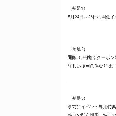
（補足1）
5月24日～26日の開
（補足2）
通販100円割引クーポン
詳しい使用条件などは
（補足3）
事前にイベント専用特
特典の配布期限、特典