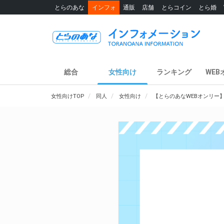
とらのあな
インフォ
通販
店舗
とらコイン
とら婚
総合
女性向け
ランキング
WEB
女性向けTOP
同人
女性向け
【とらのあなWEBオンリー