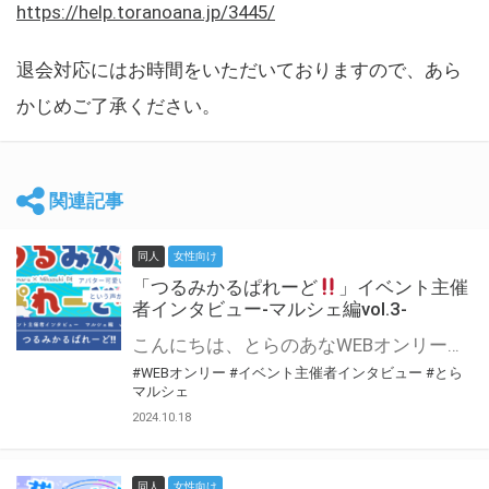
https://help.toranoana.jp/3445/
退会対応にはお時間をいただいておりますので、あら
かじめご了承ください。
関連記事
同人
女性向け
「つるみかるぱれーど
」イベント主催
者インタビュー-マルシェ編vol.3-
こんにちは、とらのあなWEBオンリー運営スタッフです。 新たにお届けする、イベント主催者インタビュー-マルシェ編-は、 とらのあなWEBオンリー「マルシェ」をご利用した主催様に 「マルシェ」を使って開催した感想や心がけをお聞きする企画です。 今回は、WEBオンリー初開催「つるみかるぱれーど
#WEBオンリー
#イベント主催者インタビュー
#とら
マルシェ
2024.10.18
同人
女性向け