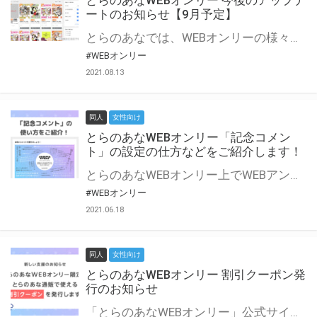
とらのあなWEBオンリー 今後のアップデ
ートのお知らせ【9月予定】
とらのあなでは、WEBオンリーの様々な支援を実施しています。 今回は2021年9月に実装を予定しているアップデート情報についてご紹介いたします。 とらのあなWEBオンリーサイトはこちら
#WEBオンリー
2021.08.13
同人
女性向け
とらのあなWEBオンリー「記念コメン
ト」の設定の仕方などをご紹介します！
とらのあなWEBオンリー上でWEBアンソロジーが作成できる「記念コメント」について、その使い方や作成手順を解説します！ 支援タイプを「サークル参加型」「サークル参加型・マルシェ(イベント会場)機能付き」でお申し込みいただいている主催者様はぜひご活用ください♪ とらのあなWEBオンリーサイトはこちら
#WEBオンリー
2021.06.18
同人
女性向け
とらのあなWEBオンリー 割引クーポン発
行のお知らせ
「とらのあなWEBオンリー」公式サイトでとらのあな通販の「割引クーポン」を配布中！ イベントごとに開催当日限定で使える割引クーポンのシリアルコードを発行します。 とらのあなWEBオンリーのページをチェックして、イベント当日にお得にお買い物を楽しみましょう♪ ※本キャンペーンは予告なく終了する場合がございます。 とらのあなWEBオンリーサイトはこちら