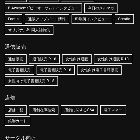
B-Awesome(ビーオーサム）インタビュー
今日のメルマガ
Fantia
通販アップデート情報
印刷所インタビュー
Creatia
オリジナルBL同人誌特集
通信販売
通信販売
通信販売 R-18
女性向け通販
女性向け通販 R-18
電子書籍販売
電子書籍販売 R-18
女性向け電子書籍販売
女性向け電子書籍販売 R-18
店舗
店舗一覧
店舗在庫検索
店舗に関するQ&A
電子マネー
銀聯カード
サークル向け