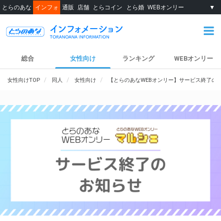
とらのあな
インフォ
通販
店舗
とらコイン
とら婚
WEBオンリー
▼
総合
女性向け
ランキング
WEBオンリー
女性向けTOP
同人
女性向け
【とらのあなWEBオンリー】サービス終了の