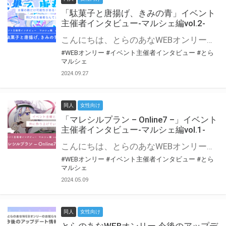
「駄菓子と唐揚げ、きみの青」イベント
主催者インタビュー-マルシェ編vol.2-
こんにちは、とらのあなWEBオンリー運営スタッフです。 新たにお届けする、イベント主催者インタビュー-マルシェ編-は、 とらのあなWEBオンリー「マルシェ」をご利用の主催様に 「マルシェ」を使ってイベントを開催した感想や心がけをお聞きする企画です。 今回は、WEBオンリー初開催「駄菓子と唐揚げ、きみの青」より、 主催のぎこ六屋様にお話を伺いました。 協力：ぎこ六屋様／イベント公式Twitter（@krkgwks） とらのあなWEBオンリー「マルシェ」とは？ WEBオンリーでリアルタイムでコミュニケーションがとれるオンライン会場です。
#WEBオンリー
#イベント主催者インタビュー
#とら
マルシェ
2024.09.27
同人
女性向け
「マレシルプラン – Online7 –」イベント
主催者インタビュー-マルシェ編vol.1-
こんにちは、とらのあなWEBオンリー運営スタッフです。 新たにお届けする、イベント主催者インタビュー-マルシェ編-は、 とらのあなWEBオンリー「マルシェ」をご利用した主催様に 「マルシェ」を使って開催した感想や心がけをお聞きする企画です。 今回は、WEBオンリー開催7回目迎えた「マレシルプラン – Online7 –」より、 主催の玉川うた様にお話を伺いました。 ▼マレシルプランのインタビュー前回記事 「イベント主催者インタビュー vol.6」はこちら 協力：玉川うた様（マレシルプラン実行委員会 代表）／イベント公式Twitter（@mallesil_plan） とらのあなWEBオンリー「マルシェ」とは？ WEBオンリーでリアルタイムでコミュニケーションがとれるオンライン会場です。
#WEBオンリー
#イベント主催者インタビュー
#とら
マルシェ
2024.05.09
同人
女性向け