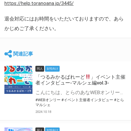
https://help.toranoana.jp/3445/
退会対応にはお時間をいただいておりますので、あら
かじめご了承ください。
関連記事
同人
女性向け
「つるみかるぱれーど
」イベント主催
者インタビュー-マルシェ編vol.3-
こんにちは、とらのあなWEBオンリー運営スタッフです。 新たにお届けする、イベント主催者インタビュー-マルシェ編-は、 とらのあなWEBオンリー「マルシェ」をご利用した主催様に 「マルシェ」を使って開催した感想や心がけをお聞きする企画です。 今回は、WEBオンリー初開催「つるみかるぱれーど
#WEBオンリー
#イベント主催者インタビュー
#とら
マルシェ
2024.10.18
同人
女性向け