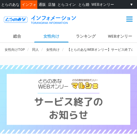
とらのあな
インフォ
通販
店舗
とらコイン
とら婚
WEBオンリー
▼
総合
女性向け
ランキング
WEBオンリー
女性向けTOP
同人
女性向け
【とらのあなWEBオンリー】サービス終了の