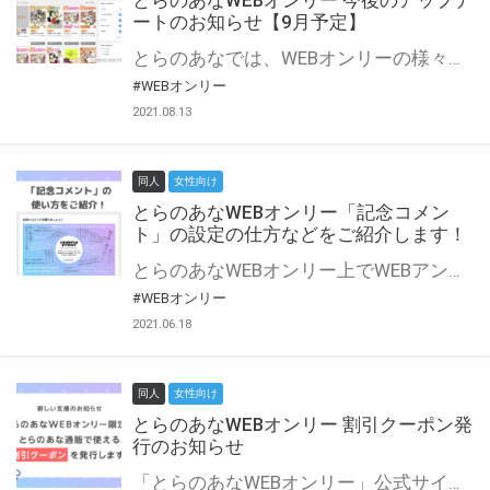
とらのあなWEBオンリー 今後のアップデ
ートのお知らせ【9月予定】
とらのあなでは、WEBオンリーの様々な支援を実施しています。 今回は2021年9月に実装を予定しているアップデート情報についてご紹介いたします。 とらのあなWEBオンリーサイトはこちら
#WEBオンリー
2021.08.13
同人
女性向け
とらのあなWEBオンリー「記念コメン
ト」の設定の仕方などをご紹介します！
とらのあなWEBオンリー上でWEBアンソロジーが作成できる「記念コメント」について、その使い方や作成手順を解説します！ 支援タイプを「サークル参加型」「サークル参加型・マルシェ(イベント会場)機能付き」でお申し込みいただいている主催者様はぜひご活用ください♪ とらのあなWEBオンリーサイトはこちら
#WEBオンリー
2021.06.18
同人
女性向け
とらのあなWEBオンリー 割引クーポン発
行のお知らせ
「とらのあなWEBオンリー」公式サイトでとらのあな通販の「割引クーポン」を配布中！ イベントごとに開催当日限定で使える割引クーポンのシリアルコードを発行します。 とらのあなWEBオンリーのページをチェックして、イベント当日にお得にお買い物を楽しみましょう♪ ※本キャンペーンは予告なく終了する場合がございます。 とらのあなWEBオンリーサイトはこちら