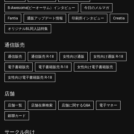
B-Awesome(ビーオーサム）インタビュー
今日のメルマガ
Fantia
通販アップデート情報
印刷所インタビュー
Creatia
オリジナルBL同人誌特集
通信販売
通信販売
通信販売 R-18
女性向け通販
女性向け通販 R-18
電子書籍販売
電子書籍販売 R-18
女性向け電子書籍販売
女性向け電子書籍販売 R-18
店舗
店舗一覧
店舗在庫検索
店舗に関するQ&A
電子マネー
銀聯カード
サークル向け