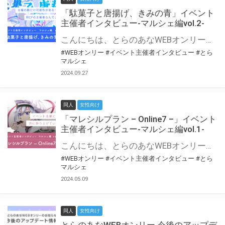
「駄菓子と唐揚げ、きみの青」イベント
主催者インタビュー-マルシェ編vol.2-
こんにちは、とらのあなWEBオンリー運営スタッフです。 新たにお届けする、イベント主催者インタビュー-マルシェ編-は、 とらのあなWEBオンリー「マルシェ」をご利用の主催様に 「マルシェ」を使ってイベントを開催した感想や心がけをお聞きする企画です。 今回は、WEBオンリー初開催「駄菓子と唐揚げ、きみの青」より、 主催のぎこ六屋様にお話を伺いました。 協力：ぎこ六屋様／イベント公式Twitter（@krkgwks） とらのあなWEBオンリー「マルシェ」とは？ WEBオンリーでリアルタイムでコミュニケーションがとれるオンライン会場です。
#WEBオンリー
#イベント主催者インタビュー
#とら
マルシェ
2024.09.27
同人
女性向け
「マレシルプラン – Online7 –」イベント
主催者インタビュー-マルシェ編vol.1-
こんにちは、とらのあなWEBオンリー運営スタッフです。 新たにお届けする、イベント主催者インタビュー-マルシェ編-は、 とらのあなWEBオンリー「マルシェ」をご利用した主催様に 「マルシェ」を使って開催した感想や心がけをお聞きする企画です。 今回は、WEBオンリー開催7回目迎えた「マレシルプラン – Online7 –」より、 主催の玉川うた様にお話を伺いました。 ▼マレシルプランのインタビュー前回記事 「イベント主催者インタビュー vol.6」はこちら 協力：玉川うた様（マレシルプラン実行委員会 代表）／イベント公式Twitter（@mallesil_plan） とらのあなWEBオンリー「マルシェ」とは？ WEBオンリーでリアルタイムでコミュニケーションがとれるオンライン会場です。
#WEBオンリー
#イベント主催者インタビュー
#とら
マルシェ
2024.05.09
同人
女性向け