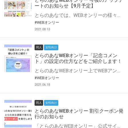
とらのあなWEBオンリー 今後のアップデ
ートのお知らせ【9月予定】
とらのあなでは、WEBオンリーの様々な支援を実施しています。 今回は2021年9月に実装を予定しているアップデート情報についてご紹介いたします。 とらのあなWEBオンリーサイトはこちら
#WEBオンリー
2021.08.13
同人
女性向け
とらのあなWEBオンリー「記念コメン
ト」の設定の仕方などをご紹介します！
とらのあなWEBオンリー上でWEBアンソロジーが作成できる「記念コメント」について、その使い方や作成手順を解説します！ 支援タイプを「サークル参加型」「サークル参加型・マルシェ(イベント会場)機能付き」でお申し込みいただいている主催者様はぜひご活用ください♪ とらのあなWEBオンリーサイトはこちら
#WEBオンリー
2021.06.18
同人
女性向け
とらのあなWEBオンリー 割引クーポン発
行のお知らせ
「とらのあなWEBオンリー」公式サイトでとらのあな通販の「割引クーポン」を配布中！ イベントごとに開催当日限定で使える割引クーポンのシリアルコードを発行します。 とらのあなWEBオンリーのページをチェックして、イベント当日にお得にお買い物を楽しみましょう♪ ※本キャンペーンは予告なく終了する場合がございます。 とらのあなWEBオンリーサイトはこちら