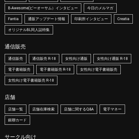
B-Awesome(ビーオーサム）インタビュー
今日のメルマガ
Fantia
通販アップデート情報
印刷所インタビュー
Creatia
オリジナルBL同人誌特集
通信販売
通信販売
通信販売 R-18
女性向け通販
女性向け通販 R-18
電子書籍販売
電子書籍販売 R-18
女性向け電子書籍販売
女性向け電子書籍販売 R-18
店舗
店舗一覧
店舗在庫検索
店舗に関するQ&A
電子マネー
銀聯カード
サークル向け