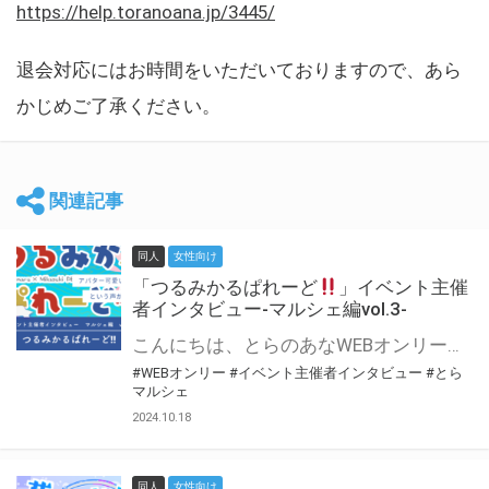
https://help.toranoana.jp/3445/
退会対応にはお時間をいただいておりますので、あら
かじめご了承ください。
関連記事
同人
女性向け
「つるみかるぱれーど
」イベント主催
者インタビュー-マルシェ編vol.3-
こんにちは、とらのあなWEBオンリー運営スタッフです。 新たにお届けする、イベント主催者インタビュー-マルシェ編-は、 とらのあなWEBオンリー「マルシェ」をご利用した主催様に 「マルシェ」を使って開催した感想や心がけをお聞きする企画です。 今回は、WEBオンリー初開催「つるみかるぱれーど
#WEBオンリー
#イベント主催者インタビュー
#とら
マルシェ
2024.10.18
同人
女性向け