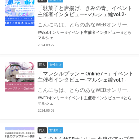
「駄菓子と唐揚げ、きみの青」イベント
主催者インタビュー-マルシェ編vol.2-
こんにちは、とらのあなWEBオンリー運営スタッフです。 新たにお届けする、イベント主催者インタビュー-マルシェ編-は、 とらのあなWEBオンリー「マルシェ」をご利用の主催様に 「マルシェ」を使ってイベントを開催した感想や心がけをお聞きする企画です。 今回は、WEBオンリー初開催「駄菓子と唐揚げ、きみの青」より、 主催のぎこ六屋様にお話を伺いました。 協力：ぎこ六屋様／イベント公式Twitter（@krkgwks） とらのあなWEBオンリー「マルシェ」とは？ WEBオンリーでリアルタイムでコミュニケーションがとれるオンライン会場です。
#WEBオンリー
#イベント主催者インタビュー
#とら
マルシェ
2024.09.27
同人
女性向け
「マレシルプラン – Online7 –」イベント
主催者インタビュー-マルシェ編vol.1-
こんにちは、とらのあなWEBオンリー運営スタッフです。 新たにお届けする、イベント主催者インタビュー-マルシェ編-は、 とらのあなWEBオンリー「マルシェ」をご利用した主催様に 「マルシェ」を使って開催した感想や心がけをお聞きする企画です。 今回は、WEBオンリー開催7回目迎えた「マレシルプラン – Online7 –」より、 主催の玉川うた様にお話を伺いました。 ▼マレシルプランのインタビュー前回記事 「イベント主催者インタビュー vol.6」はこちら 協力：玉川うた様（マレシルプラン実行委員会 代表）／イベント公式Twitter（@mallesil_plan） とらのあなWEBオンリー「マルシェ」とは？ WEBオンリーでリアルタイムでコミュニケーションがとれるオンライン会場です。
#WEBオンリー
#イベント主催者インタビュー
#とら
マルシェ
2024.05.09
同人
女性向け