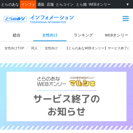
とらのあな
インフォ
通販
店舗
とらコイン
とら婚
WEBオンリー
▼
総合
女性向け
ランキング
WEBオンリー
女性向けTOP
同人
女性向け
【とらのあなWEBオンリー】サービス終了の