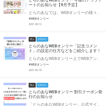
とらのあなWEBオンリー 今後のアップデ
ートのお知らせ【9月予定】
とらのあなでは、WEBオンリーの様々な支援を実施しています。 今回は2021年9月に実装を予定しているアップデート情報についてご紹介いたします。 とらのあなWEBオンリーサイトはこちら
#WEBオンリー
2021.08.13
同人
女性向け
とらのあなWEBオンリー「記念コメン
ト」の設定の仕方などをご紹介します！
とらのあなWEBオンリー上でWEBアンソロジーが作成できる「記念コメント」について、その使い方や作成手順を解説します！ 支援タイプを「サークル参加型」「サークル参加型・マルシェ(イベント会場)機能付き」でお申し込みいただいている主催者様はぜひご活用ください♪ とらのあなWEBオンリーサイトはこちら
#WEBオンリー
2021.06.18
同人
女性向け
とらのあなWEBオンリー 割引クーポン発
行のお知らせ
「とらのあなWEBオンリー」公式サイトでとらのあな通販の「割引クーポン」を配布中！ イベントごとに開催当日限定で使える割引クーポンのシリアルコードを発行します。 とらのあなWEBオンリーのページをチェックして、イベント当日にお得にお買い物を楽しみましょう♪ ※本キャンペーンは予告なく終了する場合がございます。 とらのあなWEBオンリーサイトはこちら