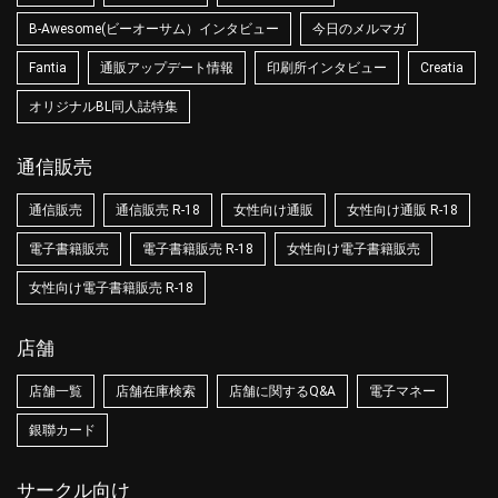
B-Awesome(ビーオーサム）インタビュー
今日のメルマガ
Fantia
通販アップデート情報
印刷所インタビュー
Creatia
オリジナルBL同人誌特集
通信販売
通信販売
通信販売 R-18
女性向け通販
女性向け通販 R-18
電子書籍販売
電子書籍販売 R-18
女性向け電子書籍販売
女性向け電子書籍販売 R-18
店舗
店舗一覧
店舗在庫検索
店舗に関するQ&A
電子マネー
銀聯カード
サークル向け