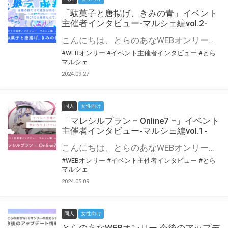
「駄菓子と唐揚げ、きみの青」イベント
主催者インタビュー-マルシェ編vol.2-
こんにちは、とらのあなWEBオンリー運営スタッフです。 新たにお届けする、イベント主催者インタビュー-マルシェ編-は、 とらのあなWEBオンリー「マルシェ」をご利用の主催様に 「マルシェ」を使ってイベントを開催した感想や心がけをお聞きする企画です。 今回は、WEBオンリー初開催「駄菓子と唐揚げ、きみの青」より、 主催のぎこ六屋様にお話を伺いました。 協力：ぎこ六屋様／イベント公式Twitter（@krkgwks） とらのあなWEBオンリー「マルシェ」とは？ WEBオンリーでリアルタイムでコミュニケーションがとれるオンライン会場です。
#WEBオンリー
#イベント主催者インタビュー
#とら
マルシェ
2024.09.27
同人
女性向け
「マレシルプラン – Online7 –」イベント
主催者インタビュー-マルシェ編vol.1-
こんにちは、とらのあなWEBオンリー運営スタッフです。 新たにお届けする、イベント主催者インタビュー-マルシェ編-は、 とらのあなWEBオンリー「マルシェ」をご利用した主催様に 「マルシェ」を使って開催した感想や心がけをお聞きする企画です。 今回は、WEBオンリー開催7回目迎えた「マレシルプラン – Online7 –」より、 主催の玉川うた様にお話を伺いました。 ▼マレシルプランのインタビュー前回記事 「イベント主催者インタビュー vol.6」はこちら 協力：玉川うた様（マレシルプラン実行委員会 代表）／イベント公式Twitter（@mallesil_plan） とらのあなWEBオンリー「マルシェ」とは？ WEBオンリーでリアルタイムでコミュニケーションがとれるオンライン会場です。
#WEBオンリー
#イベント主催者インタビュー
#とら
マルシェ
2024.05.09
同人
女性向け