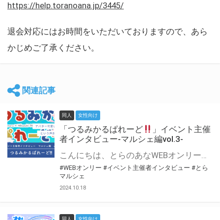
https://help.toranoana.jp/3445/
退会対応にはお時間をいただいておりますので、あら
かじめご了承ください。
関連記事
同人
女性向け
「つるみかるぱれーど
」イベント主催
者インタビュー-マルシェ編vol.3-
こんにちは、とらのあなWEBオンリー運営スタッフです。 新たにお届けする、イベント主催者インタビュー-マルシェ編-は、 とらのあなWEBオンリー「マルシェ」をご利用した主催様に 「マルシェ」を使って開催した感想や心がけをお聞きする企画です。 今回は、WEBオンリー初開催「つるみかるぱれーど
#WEBオンリー
#イベント主催者インタビュー
#とら
マルシェ
2024.10.18
同人
女性向け