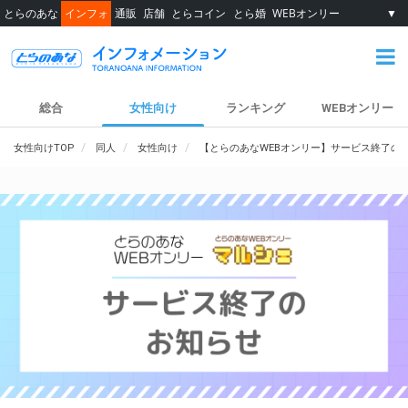
とらのあな
インフォ
通販
店舗
とらコイン
とら婚
WEBオンリー
▼
総合
女性向け
ランキング
WEBオンリー
女性向けTOP
同人
女性向け
【とらのあなWEBオンリー】サービス終了の