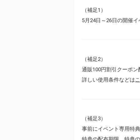
（補足1）
5月24日～26日の開
（補足2）
通販100円割引クーポン
詳しい使用条件などは
（補足3）
事前にイベント専用特
特典の配布期限、特典