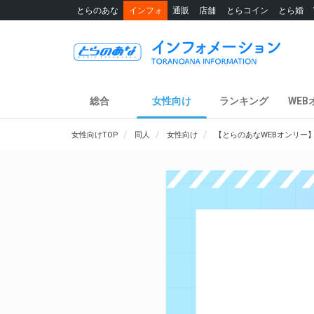
とらのあな
インフォ
通販
店舗
とらコイン
とら婚
総合
女性向け
ランキング
WEB
女性向けTOP
同人
女性向け
【とらのあなWEBオンリー