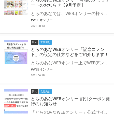
とらのあなWEBオンリー 今後のアップデ
ートのお知らせ【9月予定】
とらのあなでは、WEBオンリーの様々な支援を実施しています。 今回は2021年9月に実装を予定しているアップデート情報についてご紹介いたします。 とらのあなWEBオンリーサイトはこちら
#WEBオンリー
2021.08.13
同人
女性向け
とらのあなWEBオンリー「記念コメン
ト」の設定の仕方などをご紹介します！
とらのあなWEBオンリー上でWEBアンソロジーが作成できる「記念コメント」について、その使い方や作成手順を解説します！ 支援タイプを「サークル参加型」「サークル参加型・マルシェ(イベント会場)機能付き」でお申し込みいただいている主催者様はぜひご活用ください♪ とらのあなWEBオンリーサイトはこちら
#WEBオンリー
2021.06.18
同人
女性向け
とらのあなWEBオンリー 割引クーポン発
行のお知らせ
「とらのあなWEBオンリー」公式サイトでとらのあな通販の「割引クーポン」を配布中！ イベントごとに開催当日限定で使える割引クーポンのシリアルコードを発行します。 とらのあなWEBオンリーのページをチェックして、イベント当日にお得にお買い物を楽しみましょう♪ ※本キャンペーンは予告なく終了する場合がございます。 とらのあなWEBオンリーサイトはこちら