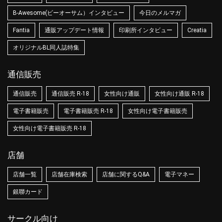
B-Awesome(ビーオーサム）インタビュー
今日のメルマガ
Fantia
通販アップデート情報
印刷所インタビュー
Creatia
オリジナルBL同人誌特集
通信販売
通信販売
通信販売 R-18
女性向け通販
女性向け通販 R-18
電子書籍販売
電子書籍販売 R-18
女性向け電子書籍販売
女性向け電子書籍販売 R-18
店舗
店舗一覧
店舗在庫検索
店舗に関するQ&A
電子マネー
銀聯カード
サークル向け