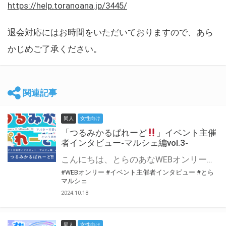
https://help.toranoana.jp/3445/
退会対応にはお時間をいただいておりますので、あら
かじめご了承ください。
関連記事
同人
女性向け
「つるみかるぱれーど
」イベント主催
者インタビュー-マルシェ編vol.3-
こんにちは、とらのあなWEBオンリー運営スタッフです。 新たにお届けする、イベント主催者インタビュー-マルシェ編-は、 とらのあなWEBオンリー「マルシェ」をご利用した主催様に 「マルシェ」を使って開催した感想や心がけをお聞きする企画です。 今回は、WEBオンリー初開催「つるみかるぱれーど
#WEBオンリー
#イベント主催者インタビュー
#とら
マルシェ
2024.10.18
同人
女性向け