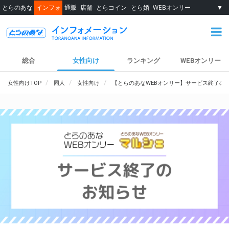
とらのあな
インフォ
通販
店舗
とらコイン
とら婚
WEBオンリー
▼
総合
女性向け
ランキング
WEBオンリー
女性向けTOP
同人
女性向け
【とらのあなWEBオンリー】サービス終了の