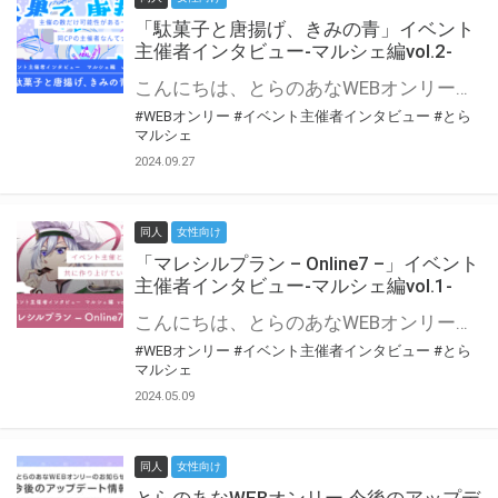
「駄菓子と唐揚げ、きみの青」イベント
主催者インタビュー-マルシェ編vol.2-
こんにちは、とらのあなWEBオンリー運営スタッフです。 新たにお届けする、イベント主催者インタビュー-マルシェ編-は、 とらのあなWEBオンリー「マルシェ」をご利用の主催様に 「マルシェ」を使ってイベントを開催した感想や心がけをお聞きする企画です。 今回は、WEBオンリー初開催「駄菓子と唐揚げ、きみの青」より、 主催のぎこ六屋様にお話を伺いました。 協力：ぎこ六屋様／イベント公式Twitter（@krkgwks） とらのあなWEBオンリー「マルシェ」とは？ WEBオンリーでリアルタイムでコミュニケーションがとれるオンライン会場です。
#WEBオンリー
#イベント主催者インタビュー
#とら
マルシェ
2024.09.27
同人
女性向け
「マレシルプラン – Online7 –」イベント
主催者インタビュー-マルシェ編vol.1-
こんにちは、とらのあなWEBオンリー運営スタッフです。 新たにお届けする、イベント主催者インタビュー-マルシェ編-は、 とらのあなWEBオンリー「マルシェ」をご利用した主催様に 「マルシェ」を使って開催した感想や心がけをお聞きする企画です。 今回は、WEBオンリー開催7回目迎えた「マレシルプラン – Online7 –」より、 主催の玉川うた様にお話を伺いました。 ▼マレシルプランのインタビュー前回記事 「イベント主催者インタビュー vol.6」はこちら 協力：玉川うた様（マレシルプラン実行委員会 代表）／イベント公式Twitter（@mallesil_plan） とらのあなWEBオンリー「マルシェ」とは？ WEBオンリーでリアルタイムでコミュニケーションがとれるオンライン会場です。
#WEBオンリー
#イベント主催者インタビュー
#とら
マルシェ
2024.05.09
同人
女性向け