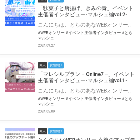
「駄菓子と唐揚げ、きみの青」イベント
主催者インタビュー-マルシェ編vol.2-
こんにちは、とらのあなWEBオンリー運営スタッフです。 新たにお届けする、イベント主催者インタビュー-マルシェ編-は、 とらのあなWEBオンリー「マルシェ」をご利用の主催様に 「マルシェ」を使ってイベントを開催した感想や心がけをお聞きする企画です。 今回は、WEBオンリー初開催「駄菓子と唐揚げ、きみの青」より、 主催のぎこ六屋様にお話を伺いました。 協力：ぎこ六屋様／イベント公式Twitter（@krkgwks） とらのあなWEBオンリー「マルシェ」とは？ WEBオンリーでリアルタイムでコミュニケーションがとれるオンライン会場です。
#WEBオンリー
#イベント主催者インタビュー
#とら
マルシェ
2024.09.27
同人
女性向け
「マレシルプラン – Online7 –」イベント
主催者インタビュー-マルシェ編vol.1-
こんにちは、とらのあなWEBオンリー運営スタッフです。 新たにお届けする、イベント主催者インタビュー-マルシェ編-は、 とらのあなWEBオンリー「マルシェ」をご利用した主催様に 「マルシェ」を使って開催した感想や心がけをお聞きする企画です。 今回は、WEBオンリー開催7回目迎えた「マレシルプラン – Online7 –」より、 主催の玉川うた様にお話を伺いました。 ▼マレシルプランのインタビュー前回記事 「イベント主催者インタビュー vol.6」はこちら 協力：玉川うた様（マレシルプラン実行委員会 代表）／イベント公式Twitter（@mallesil_plan） とらのあなWEBオンリー「マルシェ」とは？ WEBオンリーでリアルタイムでコミュニケーションがとれるオンライン会場です。
#WEBオンリー
#イベント主催者インタビュー
#とら
マルシェ
2024.05.09
同人
女性向け