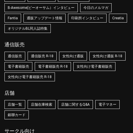
B-Awesome(ビーオーサム）インタビュー
今日のメルマガ
Fantia
通販アップデート情報
印刷所インタビュー
Creatia
オリジナルBL同人誌特集
通信販売
通信販売
通信販売 R-18
女性向け通販
女性向け通販 R-18
電子書籍販売
電子書籍販売 R-18
女性向け電子書籍販売
女性向け電子書籍販売 R-18
店舗
店舗一覧
店舗在庫検索
店舗に関するQ&A
電子マネー
銀聯カード
サークル向け