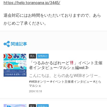
https://help.toranoana.jp/3445/
退会対応にはお時間をいただいておりますので、あら
かじめご了承ください。
関連記事
同人
女性向け
「つるみかるぱれーど
」イベント主催
者インタビュー-マルシェ編vol.3-
こんにちは、とらのあなWEBオンリー運営スタッフです。 新たにお届けする、イベント主催者インタビュー-マルシェ編-は、 とらのあなWEBオンリー「マルシェ」をご利用した主催様に 「マルシェ」を使って開催した感想や心がけをお聞きする企画です。 今回は、WEBオンリー初開催「つるみかるぱれーど
#WEBオンリー
#イベント主催者インタビュー
#とら
マルシェ
2024.10.18
同人
女性向け