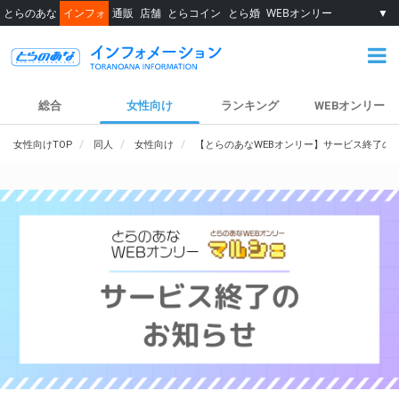
とらのあな
インフォ
通販
店舗
とらコイン
とら婚
WEBオンリー
▼
総合
女性向け
ランキング
WEBオンリー
女性向けTOP
同人
女性向け
【とらのあなWEBオンリー】サービス終了の