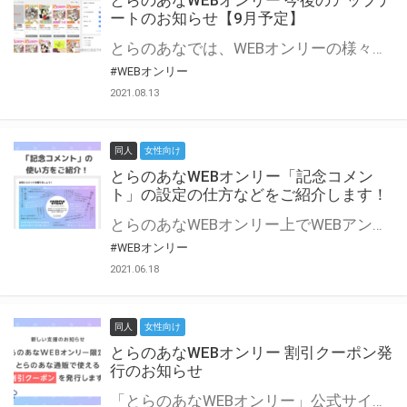
とらのあなWEBオンリー 今後のアップデ
ートのお知らせ【9月予定】
とらのあなでは、WEBオンリーの様々な支援を実施しています。 今回は2021年9月に実装を予定しているアップデート情報についてご紹介いたします。 とらのあなWEBオンリーサイトはこちら
#WEBオンリー
2021.08.13
同人
女性向け
とらのあなWEBオンリー「記念コメン
ト」の設定の仕方などをご紹介します！
とらのあなWEBオンリー上でWEBアンソロジーが作成できる「記念コメント」について、その使い方や作成手順を解説します！ 支援タイプを「サークル参加型」「サークル参加型・マルシェ(イベント会場)機能付き」でお申し込みいただいている主催者様はぜひご活用ください♪ とらのあなWEBオンリーサイトはこちら
#WEBオンリー
2021.06.18
同人
女性向け
とらのあなWEBオンリー 割引クーポン発
行のお知らせ
「とらのあなWEBオンリー」公式サイトでとらのあな通販の「割引クーポン」を配布中！ イベントごとに開催当日限定で使える割引クーポンのシリアルコードを発行します。 とらのあなWEBオンリーのページをチェックして、イベント当日にお得にお買い物を楽しみましょう♪ ※本キャンペーンは予告なく終了する場合がございます。 とらのあなWEBオンリーサイトはこちら