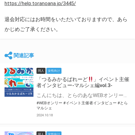
https://help.toranoana.jp/3445/
退会対応にはお時間をいただいておりますので、あら
かじめご了承ください。
関連記事
同人
女性向け
「つるみかるぱれーど
」イベント主催
者インタビュー-マルシェ編vol.3-
こんにちは、とらのあなWEBオンリー運営スタッフです。 新たにお届けする、イベント主催者インタビュー-マルシェ編-は、 とらのあなWEBオンリー「マルシェ」をご利用した主催様に 「マルシェ」を使って開催した感想や心がけをお聞きする企画です。 今回は、WEBオンリー初開催「つるみかるぱれーど
#WEBオンリー
#イベント主催者インタビュー
#とら
マルシェ
2024.10.18
同人
女性向け