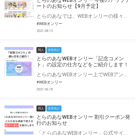
とらのあなWEBオンリー 今後のアップデ
ートのお知らせ【9月予定】
とらのあなでは、WEBオンリーの様々な支援を実施しています。 今回は2021年9月に実装を予定しているアップデート情報についてご紹介いたします。 とらのあなWEBオンリーサイトはこちら
#WEBオンリー
2021.08.13
同人
女性向け
とらのあなWEBオンリー「記念コメン
ト」の設定の仕方などをご紹介します！
とらのあなWEBオンリー上でWEBアンソロジーが作成できる「記念コメント」について、その使い方や作成手順を解説します！ 支援タイプを「サークル参加型」「サークル参加型・マルシェ(イベント会場)機能付き」でお申し込みいただいている主催者様はぜひご活用ください♪ とらのあなWEBオンリーサイトはこちら
#WEBオンリー
2021.06.18
同人
女性向け
とらのあなWEBオンリー 割引クーポン発
行のお知らせ
「とらのあなWEBオンリー」公式サイトでとらのあな通販の「割引クーポン」を配布中！ イベントごとに開催当日限定で使える割引クーポンのシリアルコードを発行します。 とらのあなWEBオンリーのページをチェックして、イベント当日にお得にお買い物を楽しみましょう♪ ※本キャンペーンは予告なく終了する場合がございます。 とらのあなWEBオンリーサイトはこちら