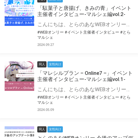
「駄菓子と唐揚げ、きみの青」イベント
主催者インタビュー-マルシェ編vol.2-
こんにちは、とらのあなWEBオンリー運営スタッフです。 新たにお届けする、イベント主催者インタビュー-マルシェ編-は、 とらのあなWEBオンリー「マルシェ」をご利用の主催様に 「マルシェ」を使ってイベントを開催した感想や心がけをお聞きする企画です。 今回は、WEBオンリー初開催「駄菓子と唐揚げ、きみの青」より、 主催のぎこ六屋様にお話を伺いました。 協力：ぎこ六屋様／イベント公式Twitter（@krkgwks） とらのあなWEBオンリー「マルシェ」とは？ WEBオンリーでリアルタイムでコミュニケーションがとれるオンライン会場です。
#WEBオンリー
#イベント主催者インタビュー
#とら
マルシェ
2024.09.27
同人
女性向け
「マレシルプラン – Online7 –」イベント
主催者インタビュー-マルシェ編vol.1-
こんにちは、とらのあなWEBオンリー運営スタッフです。 新たにお届けする、イベント主催者インタビュー-マルシェ編-は、 とらのあなWEBオンリー「マルシェ」をご利用した主催様に 「マルシェ」を使って開催した感想や心がけをお聞きする企画です。 今回は、WEBオンリー開催7回目迎えた「マレシルプラン – Online7 –」より、 主催の玉川うた様にお話を伺いました。 ▼マレシルプランのインタビュー前回記事 「イベント主催者インタビュー vol.6」はこちら 協力：玉川うた様（マレシルプラン実行委員会 代表）／イベント公式Twitter（@mallesil_plan） とらのあなWEBオンリー「マルシェ」とは？ WEBオンリーでリアルタイムでコミュニケーションがとれるオンライン会場です。
#WEBオンリー
#イベント主催者インタビュー
#とら
マルシェ
2024.05.09
同人
女性向け