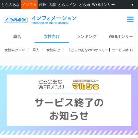
とらのあな
インフォ
通販
店舗
とらコイン
とら婚
WEBオンリー
▼
総合
女性向け
ランキング
WEBオンリー
女性向けTOP
同人
女性向け
【とらのあなWEBオンリー】サービス終了の