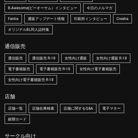
B-Awesome(ビーオーサム）インタビュー
今日のメルマガ
Fantia
通販アップデート情報
印刷所インタビュー
Creatia
オリジナルBL同人誌特集
通信販売
通信販売
通信販売 R-18
女性向け通販
女性向け通販 R-18
電子書籍販売
電子書籍販売 R-18
女性向け電子書籍販売
女性向け電子書籍販売 R-18
店舗
店舗一覧
店舗在庫検索
店舗に関するQ&A
電子マネー
銀聯カード
サークル向け