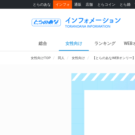
とらのあな
インフォ
通販
店舗
とらコイン
とら婚
総合
女性向け
ランキング
WEB
女性向けTOP
同人
女性向け
【とらのあなWEBオンリー