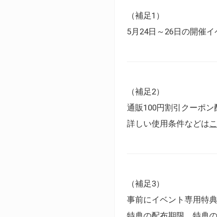
（補足1）
5月24日～26日の開
（補足2）
通販100円割引クーポン
詳しい使用条件などは
（補足3）
事前にイベント専用特
特典の配布期限、特典