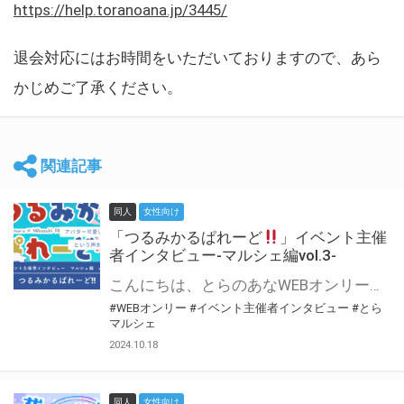
https://help.toranoana.jp/3445/
退会対応にはお時間をいただいておりますので、あら
かじめご了承ください。
関連記事
同人
女性向け
「つるみかるぱれーど
」イベント主催
者インタビュー-マルシェ編vol.3-
こんにちは、とらのあなWEBオンリー運営スタッフです。 新たにお届けする、イベント主催者インタビュー-マルシェ編-は、 とらのあなWEBオンリー「マルシェ」をご利用した主催様に 「マルシェ」を使って開催した感想や心がけをお聞きする企画です。 今回は、WEBオンリー初開催「つるみかるぱれーど
#WEBオンリー
#イベント主催者インタビュー
#とら
マルシェ
2024.10.18
同人
女性向け