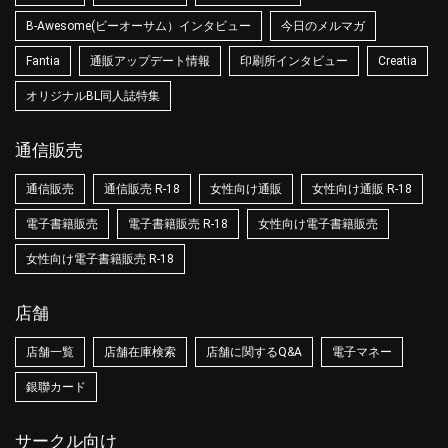
B-Awesome(ビーオーサム）インタビュー
今日のメルマガ
Fantia
通販アップデート情報
印刷所インタビュー
Creatia
オリジナルBL同人誌特集
通信販売
通信販売
通信販売 R-18
女性向け通販
女性向け通販 R-18
電子書籍販売
電子書籍販売 R-18
女性向け電子書籍販売
女性向け電子書籍販売 R-18
店舗
店舗一覧
店舗在庫検索
店舗に関するQ&A
電子マネー
銀聯カード
サークル向け