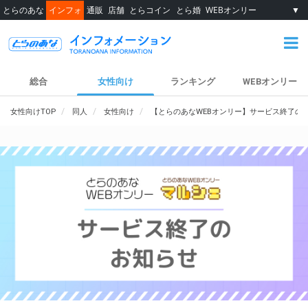
とらのあな
インフォ
通販
店舗
とらコイン
とら婚
WEBオンリー
▼
総合
女性向け
ランキング
WEBオンリー
女性向けTOP
同人
女性向け
【とらのあなWEBオンリー】サービス終了の