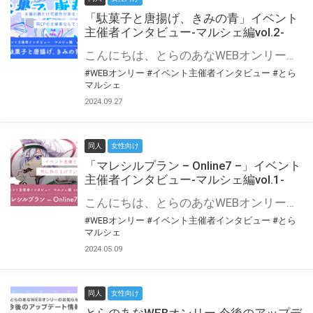
「駄菓子と唐揚げ、きみの青」イベント
主催者インタビュー-マルシェ編vol.2-
こんにちは、とらのあなWEBオンリー運営スタッフです。 新たにお届けする、イベント主催者インタビュー-マルシェ編-は、 とらのあなWEBオンリー「マルシェ」をご利用の主催様に 「マルシェ」を使ってイベントを開催した感想や心がけをお聞きする企画です。 今回は、WEBオンリー初開催「駄菓子と唐揚げ、きみの青」より、 主催のぎこ六屋様にお話を伺いました。 協力：ぎこ六屋様／イベント公式Twitter（@krkgwks） とらのあなWEBオンリー「マルシェ」とは？ WEBオンリーでリアルタイムでコミュニケーションがとれるオンライン会場です。
#WEBオンリー
#イベント主催者インタビュー
#とら
マルシェ
2024.09.27
同人
女性向け
「マレシルプラン – Online7 –」イベント
主催者インタビュー-マルシェ編vol.1-
こんにちは、とらのあなWEBオンリー運営スタッフです。 新たにお届けする、イベント主催者インタビュー-マルシェ編-は、 とらのあなWEBオンリー「マルシェ」をご利用した主催様に 「マルシェ」を使って開催した感想や心がけをお聞きする企画です。 今回は、WEBオンリー開催7回目迎えた「マレシルプラン – Online7 –」より、 主催の玉川うた様にお話を伺いました。 ▼マレシルプランのインタビュー前回記事 「イベント主催者インタビュー vol.6」はこちら 協力：玉川うた様（マレシルプラン実行委員会 代表）／イベント公式Twitter（@mallesil_plan） とらのあなWEBオンリー「マルシェ」とは？ WEBオンリーでリアルタイムでコミュニケーションがとれるオンライン会場です。
#WEBオンリー
#イベント主催者インタビュー
#とら
マルシェ
2024.05.09
同人
女性向け