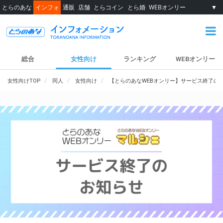
とらのあな
インフォ
通販
店舗
とらコイン
とら婚
WEBオンリー
▼
総合
女性向け
ランキング
WEBオンリー
女性向けTOP
同人
女性向け
【とらのあなWEBオンリー】サービス終了の