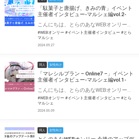
「駄菓子と唐揚げ、きみの青」イベント
主催者インタビュー-マルシェ編vol.2-
こんにちは、とらのあなWEBオンリー運営スタッフです。 新たにお届けする、イベント主催者インタビュー-マルシェ編-は、 とらのあなWEBオンリー「マルシェ」をご利用の主催様に 「マルシェ」を使ってイベントを開催した感想や心がけをお聞きする企画です。 今回は、WEBオンリー初開催「駄菓子と唐揚げ、きみの青」より、 主催のぎこ六屋様にお話を伺いました。 協力：ぎこ六屋様／イベント公式Twitter（@krkgwks） とらのあなWEBオンリー「マルシェ」とは？ WEBオンリーでリアルタイムでコミュニケーションがとれるオンライン会場です。
#WEBオンリー
#イベント主催者インタビュー
#とら
マルシェ
2024.09.27
同人
女性向け
「マレシルプラン – Online7 –」イベント
主催者インタビュー-マルシェ編vol.1-
こんにちは、とらのあなWEBオンリー運営スタッフです。 新たにお届けする、イベント主催者インタビュー-マルシェ編-は、 とらのあなWEBオンリー「マルシェ」をご利用した主催様に 「マルシェ」を使って開催した感想や心がけをお聞きする企画です。 今回は、WEBオンリー開催7回目迎えた「マレシルプラン – Online7 –」より、 主催の玉川うた様にお話を伺いました。 ▼マレシルプランのインタビュー前回記事 「イベント主催者インタビュー vol.6」はこちら 協力：玉川うた様（マレシルプラン実行委員会 代表）／イベント公式Twitter（@mallesil_plan） とらのあなWEBオンリー「マルシェ」とは？ WEBオンリーでリアルタイムでコミュニケーションがとれるオンライン会場です。
#WEBオンリー
#イベント主催者インタビュー
#とら
マルシェ
2024.05.09
同人
女性向け