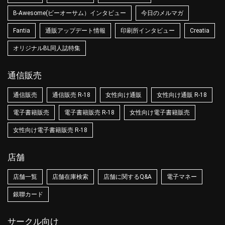
B-Awesome(ビーオーサム）インタビュー
今日のメルマガ
Fantia
通販アップデート情報
印刷所インタビュー
Creatia
オリジナルBL同人誌特集
通信販売
通信販売
通信販売 R-18
女性向け通販
女性向け通販 R-18
電子書籍販売
電子書籍販売 R-18
女性向け電子書籍販売
女性向け電子書籍販売 R-18
店舗
店舗一覧
店舗在庫検索
店舗に関するQ&A
電子マネー
銀聯カード
サークル向け