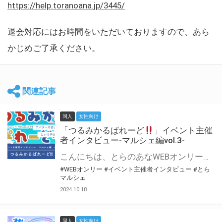
https://help.toranoana.jp/3445/
退会対応にはお時間をいただいておりますので、あら
かじめご了承ください。
関連記事
同人
女性向け
「つるみかるぱれーど
」イベント主催
者インタビュー-マルシェ編vol.3-
こんにちは、とらのあなWEBオンリー運営スタッフです。 新たにお届けする、イベント主催者インタビュー-マルシェ編-は、 とらのあなWEBオンリー「マルシェ」をご利用した主催様に 「マルシェ」を使って開催した感想や心がけをお聞きする企画です。 今回は、WEBオンリー初開催「つるみかるぱれーど
#WEBオンリー
#イベント主催者インタビュー
#とら
マルシェ
2024.10.18
同人
女性向け