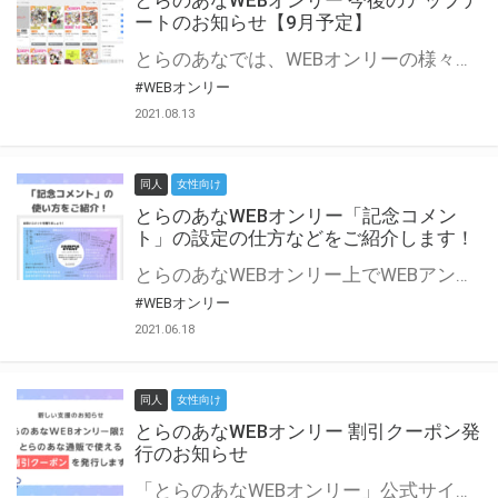
とらのあなWEBオンリー 今後のアップデ
ートのお知らせ【9月予定】
とらのあなでは、WEBオンリーの様々な支援を実施しています。 今回は2021年9月に実装を予定しているアップデート情報についてご紹介いたします。 とらのあなWEBオンリーサイトはこちら
#WEBオンリー
2021.08.13
同人
女性向け
とらのあなWEBオンリー「記念コメン
ト」の設定の仕方などをご紹介します！
とらのあなWEBオンリー上でWEBアンソロジーが作成できる「記念コメント」について、その使い方や作成手順を解説します！ 支援タイプを「サークル参加型」「サークル参加型・マルシェ(イベント会場)機能付き」でお申し込みいただいている主催者様はぜひご活用ください♪ とらのあなWEBオンリーサイトはこちら
#WEBオンリー
2021.06.18
同人
女性向け
とらのあなWEBオンリー 割引クーポン発
行のお知らせ
「とらのあなWEBオンリー」公式サイトでとらのあな通販の「割引クーポン」を配布中！ イベントごとに開催当日限定で使える割引クーポンのシリアルコードを発行します。 とらのあなWEBオンリーのページをチェックして、イベント当日にお得にお買い物を楽しみましょう♪ ※本キャンペーンは予告なく終了する場合がございます。 とらのあなWEBオンリーサイトはこちら