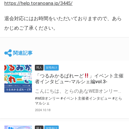
https://help.toranoana.jp/3445/
退会対応にはお時間をいただいておりますので、あら
かじめご了承ください。
関連記事
同人
女性向け
「つるみかるぱれーど
」イベント主催
者インタビュー-マルシェ編vol.3-
こんにちは、とらのあなWEBオンリー運営スタッフです。 新たにお届けする、イベント主催者インタビュー-マルシェ編-は、 とらのあなWEBオンリー「マルシェ」をご利用した主催様に 「マルシェ」を使って開催した感想や心がけをお聞きする企画です。 今回は、WEBオンリー初開催「つるみかるぱれーど
#WEBオンリー
#イベント主催者インタビュー
#とら
マルシェ
2024.10.18
同人
女性向け