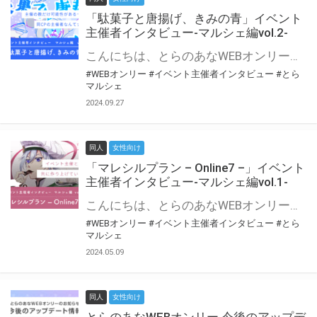
「駄菓子と唐揚げ、きみの青」イベント
主催者インタビュー-マルシェ編vol.2-
こんにちは、とらのあなWEBオンリー運営スタッフです。 新たにお届けする、イベント主催者インタビュー-マルシェ編-は、 とらのあなWEBオンリー「マルシェ」をご利用の主催様に 「マルシェ」を使ってイベントを開催した感想や心がけをお聞きする企画です。 今回は、WEBオンリー初開催「駄菓子と唐揚げ、きみの青」より、 主催のぎこ六屋様にお話を伺いました。 協力：ぎこ六屋様／イベント公式Twitter（@krkgwks） とらのあなWEBオンリー「マルシェ」とは？ WEBオンリーでリアルタイムでコミュニケーションがとれるオンライン会場です。
#WEBオンリー
#イベント主催者インタビュー
#とら
マルシェ
2024.09.27
同人
女性向け
「マレシルプラン – Online7 –」イベント
主催者インタビュー-マルシェ編vol.1-
こんにちは、とらのあなWEBオンリー運営スタッフです。 新たにお届けする、イベント主催者インタビュー-マルシェ編-は、 とらのあなWEBオンリー「マルシェ」をご利用した主催様に 「マルシェ」を使って開催した感想や心がけをお聞きする企画です。 今回は、WEBオンリー開催7回目迎えた「マレシルプラン – Online7 –」より、 主催の玉川うた様にお話を伺いました。 ▼マレシルプランのインタビュー前回記事 「イベント主催者インタビュー vol.6」はこちら 協力：玉川うた様（マレシルプラン実行委員会 代表）／イベント公式Twitter（@mallesil_plan） とらのあなWEBオンリー「マルシェ」とは？ WEBオンリーでリアルタイムでコミュニケーションがとれるオンライン会場です。
#WEBオンリー
#イベント主催者インタビュー
#とら
マルシェ
2024.05.09
同人
女性向け