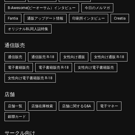
B-Awesome(ビーオーサム）インタビュー
今日のメルマガ
Fantia
通販アップデート情報
印刷所インタビュー
Creatia
オリジナルBL同人誌特集
通信販売
通信販売
通信販売 R-18
女性向け通販
女性向け通販 R-18
電子書籍販売
電子書籍販売 R-18
女性向け電子書籍販売
女性向け電子書籍販売 R-18
店舗
店舗一覧
店舗在庫検索
店舗に関するQ&A
電子マネー
銀聯カード
サークル向け