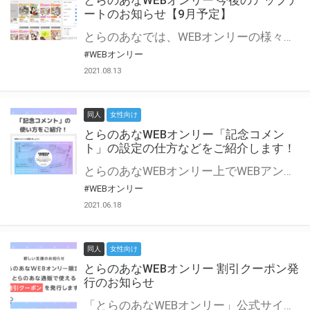
とらのあなWEBオンリー 今後のアップデ
ートのお知らせ【9月予定】
とらのあなでは、WEBオンリーの様々な支援を実施しています。 今回は2021年9月に実装を予定しているアップデート情報についてご紹介いたします。 とらのあなWEBオンリーサイトはこちら
#WEBオンリー
2021.08.13
同人
女性向け
とらのあなWEBオンリー「記念コメン
ト」の設定の仕方などをご紹介します！
とらのあなWEBオンリー上でWEBアンソロジーが作成できる「記念コメント」について、その使い方や作成手順を解説します！ 支援タイプを「サークル参加型」「サークル参加型・マルシェ(イベント会場)機能付き」でお申し込みいただいている主催者様はぜひご活用ください♪ とらのあなWEBオンリーサイトはこちら
#WEBオンリー
2021.06.18
同人
女性向け
とらのあなWEBオンリー 割引クーポン発
行のお知らせ
「とらのあなWEBオンリー」公式サイトでとらのあな通販の「割引クーポン」を配布中！ イベントごとに開催当日限定で使える割引クーポンのシリアルコードを発行します。 とらのあなWEBオンリーのページをチェックして、イベント当日にお得にお買い物を楽しみましょう♪ ※本キャンペーンは予告なく終了する場合がございます。 とらのあなWEBオンリーサイトはこちら