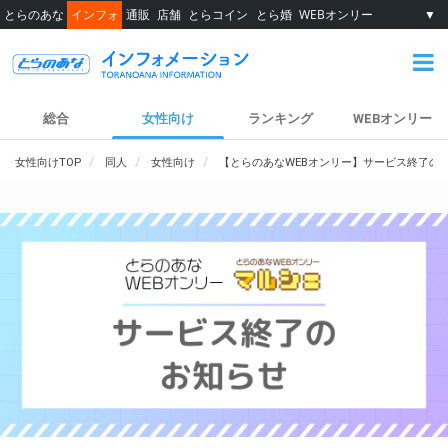
とらのあな
インフォ
通販
店舗
とらコイン
とら婚
WEBオンリー
▼
総合
女性向け
ランキング
WEBオンリー
女性向けTOP
同人
女性向け
【とらのあなWEBオンリー】サービス終了の