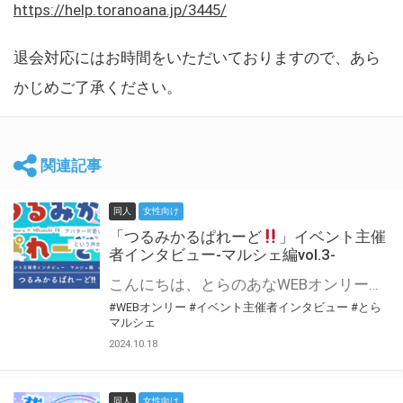
https://help.toranoana.jp/3445/
退会対応にはお時間をいただいておりますので、あら
かじめご了承ください。
関連記事
同人
女性向け
「つるみかるぱれーど
」イベント主催
者インタビュー-マルシェ編vol.3-
こんにちは、とらのあなWEBオンリー運営スタッフです。 新たにお届けする、イベント主催者インタビュー-マルシェ編-は、 とらのあなWEBオンリー「マルシェ」をご利用した主催様に 「マルシェ」を使って開催した感想や心がけをお聞きする企画です。 今回は、WEBオンリー初開催「つるみかるぱれーど
#WEBオンリー
#イベント主催者インタビュー
#とら
マルシェ
2024.10.18
同人
女性向け