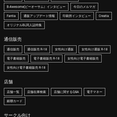
B-Awesome(ビーオーサム）インタビュー
今日のメルマガ
Fantia
通販アップデート情報
印刷所インタビュー
Creatia
オリジナルBL同人誌特集
通信販売
通信販売
通信販売 R-18
女性向け通販
女性向け通販 R-18
電子書籍販売
電子書籍販売 R-18
女性向け電子書籍販売
女性向け電子書籍販売 R-18
店舗
店舗一覧
店舗在庫検索
店舗に関するQ&A
電子マネー
銀聯カード
サークル向け