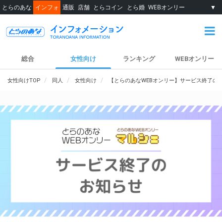
とらのあな
インフォ
通販
店舗
とらコイン
とら婚
WEBオンリー
▼
総合
女性向け
ランキング
WEBオンリー
女性向けTOP
同人
女性向け
【とらのあなWEBオンリー】サービス終了の