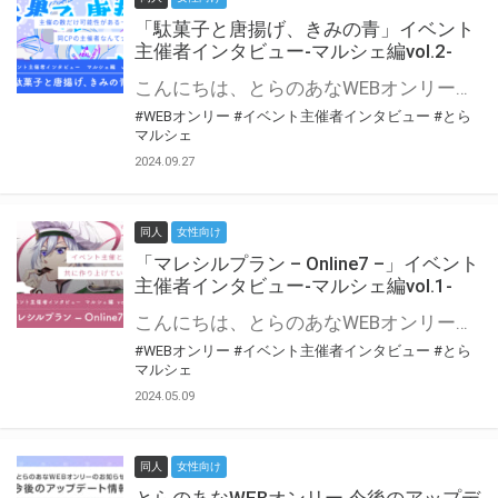
「駄菓子と唐揚げ、きみの青」イベント
主催者インタビュー-マルシェ編vol.2-
こんにちは、とらのあなWEBオンリー運営スタッフです。 新たにお届けする、イベント主催者インタビュー-マルシェ編-は、 とらのあなWEBオンリー「マルシェ」をご利用の主催様に 「マルシェ」を使ってイベントを開催した感想や心がけをお聞きする企画です。 今回は、WEBオンリー初開催「駄菓子と唐揚げ、きみの青」より、 主催のぎこ六屋様にお話を伺いました。 協力：ぎこ六屋様／イベント公式Twitter（@krkgwks） とらのあなWEBオンリー「マルシェ」とは？ WEBオンリーでリアルタイムでコミュニケーションがとれるオンライン会場です。
#WEBオンリー
#イベント主催者インタビュー
#とら
マルシェ
2024.09.27
同人
女性向け
「マレシルプラン – Online7 –」イベント
主催者インタビュー-マルシェ編vol.1-
こんにちは、とらのあなWEBオンリー運営スタッフです。 新たにお届けする、イベント主催者インタビュー-マルシェ編-は、 とらのあなWEBオンリー「マルシェ」をご利用した主催様に 「マルシェ」を使って開催した感想や心がけをお聞きする企画です。 今回は、WEBオンリー開催7回目迎えた「マレシルプラン – Online7 –」より、 主催の玉川うた様にお話を伺いました。 ▼マレシルプランのインタビュー前回記事 「イベント主催者インタビュー vol.6」はこちら 協力：玉川うた様（マレシルプラン実行委員会 代表）／イベント公式Twitter（@mallesil_plan） とらのあなWEBオンリー「マルシェ」とは？ WEBオンリーでリアルタイムでコミュニケーションがとれるオンライン会場です。
#WEBオンリー
#イベント主催者インタビュー
#とら
マルシェ
2024.05.09
同人
女性向け