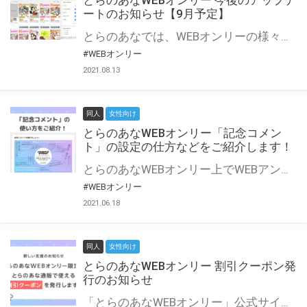
とらのあなWEBオンリー 今後のアップデ
ートのお知らせ【9月予定】
とらのあなでは、WEBオンリーの様々な支援を実施しています。 今回は2021年9月に実装を予定しているアップデート情報についてご紹介いたします。 とらのあなWEBオンリーサイトはこちら
#WEBオンリー
2021.08.13
同人
女性向け
とらのあなWEBオンリー「記念コメン
ト」の設定の仕方などをご紹介します！
とらのあなWEBオンリー上でWEBアンソロジーが作成できる「記念コメント」について、その使い方や作成手順を解説します！ 支援タイプを「サークル参加型」「サークル参加型・マルシェ(イベント会場)機能付き」でお申し込みいただいている主催者様はぜひご活用ください♪ とらのあなWEBオンリーサイトはこちら
#WEBオンリー
2021.06.18
同人
女性向け
とらのあなWEBオンリー 割引クーポン発
行のお知らせ
「とらのあなWEBオンリー」公式サイトでとらのあな通販の「割引クーポン」を配布中！ イベントごとに開催当日限定で使える割引クーポンのシリアルコードを発行します。 とらのあなWEBオンリーのページをチェックして、イベント当日にお得にお買い物を楽しみましょう♪ ※本キャンペーンは予告なく終了する場合がございます。 とらのあなWEBオンリーサイトはこちら