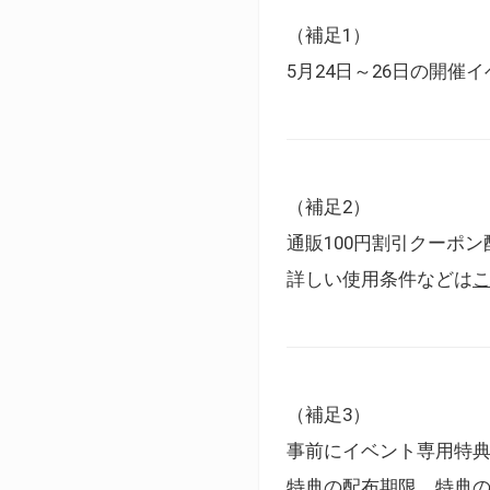
（補足1）
5月24日～26日の開
（補足2）
通販100円割引クーポン
詳しい使用条件などは
（補足3）
事前にイベント専用特
特典の配布期限、特典