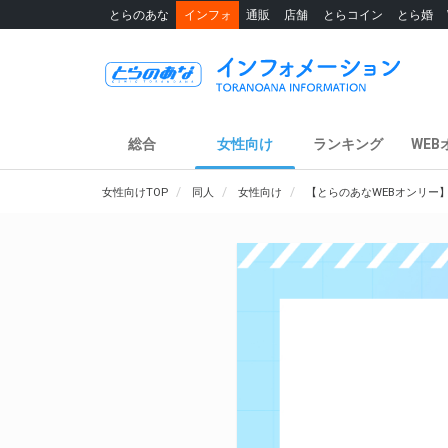
とらのあな
インフォ
通販
店舗
とらコイン
とら婚
総合
女性向け
ランキング
WEB
女性向けTOP
同人
女性向け
【とらのあなWEBオンリー