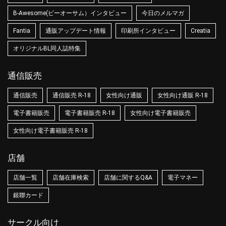
B-Awesome(ビーオーサム）インタビュー
今日のメルマガ
Fantia
通販アップデート情報
印刷所インタビュー
Creatia
オリジナルBL同人誌特集
通信販売
通信販売
通信販売 R-18
女性向け通販
女性向け通販 R-18
電子書籍販売
電子書籍販売 R-18
女性向け電子書籍販売
女性向け電子書籍販売 R-18
店舗
店舗一覧
店舗在庫検索
店舗に関するQ&A
電子マネー
銀聯カード
サークル向け