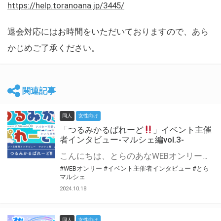
https://help.toranoana.jp/3445/
退会対応にはお時間をいただいておりますので、あら
かじめご了承ください。
関連記事
同人
女性向け
「つるみかるぱれーど
」イベント主催
者インタビュー-マルシェ編vol.3-
こんにちは、とらのあなWEBオンリー運営スタッフです。 新たにお届けする、イベント主催者インタビュー-マルシェ編-は、 とらのあなWEBオンリー「マルシェ」をご利用した主催様に 「マルシェ」を使って開催した感想や心がけをお聞きする企画です。 今回は、WEBオンリー初開催「つるみかるぱれーど
#WEBオンリー
#イベント主催者インタビュー
#とら
マルシェ
2024.10.18
同人
女性向け