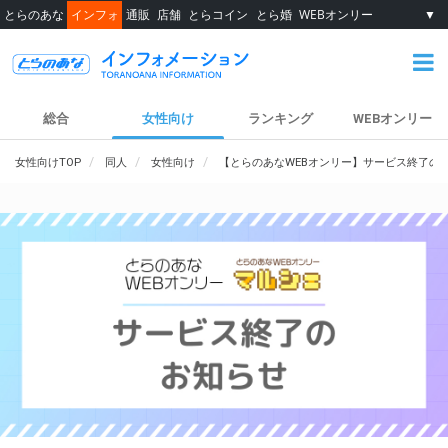
とらのあな
インフォ
通販
店舗
とらコイン
とら婚
WEBオンリー
▼
総合
女性向け
ランキング
WEBオンリー
女性向けTOP
同人
女性向け
【とらのあなWEBオンリー】サービス終了の