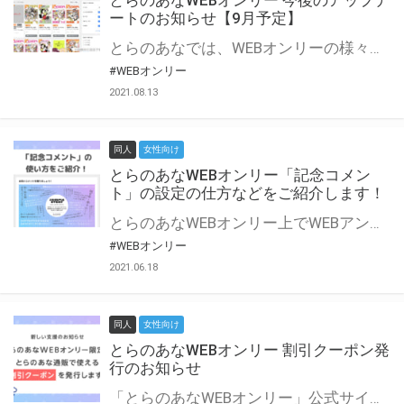
とらのあなWEBオンリー 今後のアップデ
ートのお知らせ【9月予定】
とらのあなでは、WEBオンリーの様々な支援を実施しています。 今回は2021年9月に実装を予定しているアップデート情報についてご紹介いたします。 とらのあなWEBオンリーサイトはこちら
#WEBオンリー
2021.08.13
同人
女性向け
とらのあなWEBオンリー「記念コメン
ト」の設定の仕方などをご紹介します！
とらのあなWEBオンリー上でWEBアンソロジーが作成できる「記念コメント」について、その使い方や作成手順を解説します！ 支援タイプを「サークル参加型」「サークル参加型・マルシェ(イベント会場)機能付き」でお申し込みいただいている主催者様はぜひご活用ください♪ とらのあなWEBオンリーサイトはこちら
#WEBオンリー
2021.06.18
同人
女性向け
とらのあなWEBオンリー 割引クーポン発
行のお知らせ
「とらのあなWEBオンリー」公式サイトでとらのあな通販の「割引クーポン」を配布中！ イベントごとに開催当日限定で使える割引クーポンのシリアルコードを発行します。 とらのあなWEBオンリーのページをチェックして、イベント当日にお得にお買い物を楽しみましょう♪ ※本キャンペーンは予告なく終了する場合がございます。 とらのあなWEBオンリーサイトはこちら