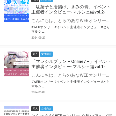
「駄菓子と唐揚げ、きみの青」イベント
主催者インタビュー-マルシェ編vol.2-
こんにちは、とらのあなWEBオンリー運営スタッフです。 新たにお届けする、イベント主催者インタビュー-マルシェ編-は、 とらのあなWEBオンリー「マルシェ」をご利用の主催様に 「マルシェ」を使ってイベントを開催した感想や心がけをお聞きする企画です。 今回は、WEBオンリー初開催「駄菓子と唐揚げ、きみの青」より、 主催のぎこ六屋様にお話を伺いました。 協力：ぎこ六屋様／イベント公式Twitter（@krkgwks） とらのあなWEBオンリー「マルシェ」とは？ WEBオンリーでリアルタイムでコミュニケーションがとれるオンライン会場です。
#WEBオンリー
#イベント主催者インタビュー
#とら
マルシェ
2024.09.27
同人
女性向け
「マレシルプラン – Online7 –」イベント
主催者インタビュー-マルシェ編vol.1-
こんにちは、とらのあなWEBオンリー運営スタッフです。 新たにお届けする、イベント主催者インタビュー-マルシェ編-は、 とらのあなWEBオンリー「マルシェ」をご利用した主催様に 「マルシェ」を使って開催した感想や心がけをお聞きする企画です。 今回は、WEBオンリー開催7回目迎えた「マレシルプラン – Online7 –」より、 主催の玉川うた様にお話を伺いました。 ▼マレシルプランのインタビュー前回記事 「イベント主催者インタビュー vol.6」はこちら 協力：玉川うた様（マレシルプラン実行委員会 代表）／イベント公式Twitter（@mallesil_plan） とらのあなWEBオンリー「マルシェ」とは？ WEBオンリーでリアルタイムでコミュニケーションがとれるオンライン会場です。
#WEBオンリー
#イベント主催者インタビュー
#とら
マルシェ
2024.05.09
同人
女性向け