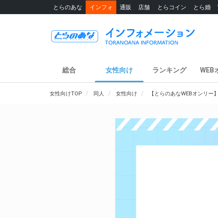
とらのあな
インフォ
通販
店舗
とらコイン
とら婚
総合
女性向け
ランキング
WEB
女性向けTOP
同人
女性向け
【とらのあなWEBオンリー