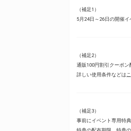
（補足1）
5月24日～26日の開
（補足2）
通販100円割引クーポン
詳しい使用条件などは
（補足3）
事前にイベント専用特
特典の配布期限、特典