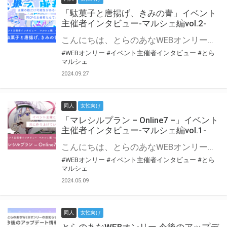
「駄菓子と唐揚げ、きみの青」イベント
主催者インタビュー-マルシェ編vol.2-
こんにちは、とらのあなWEBオンリー運営スタッフです。 新たにお届けする、イベント主催者インタビュー-マルシェ編-は、 とらのあなWEBオンリー「マルシェ」をご利用の主催様に 「マルシェ」を使ってイベントを開催した感想や心がけをお聞きする企画です。 今回は、WEBオンリー初開催「駄菓子と唐揚げ、きみの青」より、 主催のぎこ六屋様にお話を伺いました。 協力：ぎこ六屋様／イベント公式Twitter（@krkgwks） とらのあなWEBオンリー「マルシェ」とは？ WEBオンリーでリアルタイムでコミュニケーションがとれるオンライン会場です。
#WEBオンリー
#イベント主催者インタビュー
#とら
マルシェ
2024.09.27
同人
女性向け
「マレシルプラン – Online7 –」イベント
主催者インタビュー-マルシェ編vol.1-
こんにちは、とらのあなWEBオンリー運営スタッフです。 新たにお届けする、イベント主催者インタビュー-マルシェ編-は、 とらのあなWEBオンリー「マルシェ」をご利用した主催様に 「マルシェ」を使って開催した感想や心がけをお聞きする企画です。 今回は、WEBオンリー開催7回目迎えた「マレシルプラン – Online7 –」より、 主催の玉川うた様にお話を伺いました。 ▼マレシルプランのインタビュー前回記事 「イベント主催者インタビュー vol.6」はこちら 協力：玉川うた様（マレシルプラン実行委員会 代表）／イベント公式Twitter（@mallesil_plan） とらのあなWEBオンリー「マルシェ」とは？ WEBオンリーでリアルタイムでコミュニケーションがとれるオンライン会場です。
#WEBオンリー
#イベント主催者インタビュー
#とら
マルシェ
2024.05.09
同人
女性向け