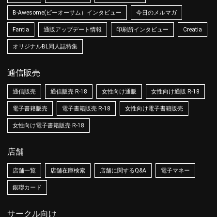
B-Awesome(ビーオーサム）インタビュー
今日のメルマガ
Fantia
通販アップデート情報
印刷所インタビュー
Creatia
オリジナルBL同人誌特集
通信販売
通信販売
通信販売 R-18
女性向け通販
女性向け通販 R-18
電子書籍販売
電子書籍販売 R-18
女性向け電子書籍販売
女性向け電子書籍販売 R-18
店舗
店舗一覧
店舗在庫検索
店舗に関するQ&A
電子マネー
銀聯カード
サークル向け