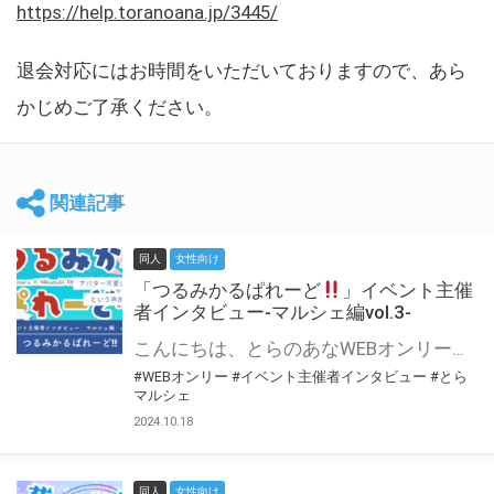
https://help.toranoana.jp/3445/
退会対応にはお時間をいただいておりますので、あら
かじめご了承ください。
関連記事
同人
女性向け
「つるみかるぱれーど
」イベント主催
者インタビュー-マルシェ編vol.3-
こんにちは、とらのあなWEBオンリー運営スタッフです。 新たにお届けする、イベント主催者インタビュー-マルシェ編-は、 とらのあなWEBオンリー「マルシェ」をご利用した主催様に 「マルシェ」を使って開催した感想や心がけをお聞きする企画です。 今回は、WEBオンリー初開催「つるみかるぱれーど
#WEBオンリー
#イベント主催者インタビュー
#とら
マルシェ
2024.10.18
同人
女性向け