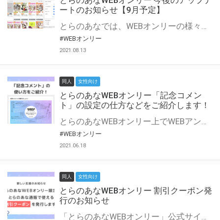
とらのあなWEBオンリー 今後のアップデ
ートのお知らせ【9月予定】
とらのあなでは、WEBオンリーの様々な支援を実施しています。 今回は2021年9月に実装を予定しているアップデート情報についてご紹介いたします。 とらのあなWEBオンリーサイトはこちら
#WEBオンリー
2021.08.13
同人
女性向け
とらのあなWEBオンリー「記念コメン
ト」の設定の仕方などをご紹介します！
とらのあなWEBオンリー上でWEBアンソロジーが作成できる「記念コメント」について、その使い方や作成手順を解説します！ 支援タイプを「サークル参加型」「サークル参加型・マルシェ(イベント会場)機能付き」でお申し込みいただいている主催者様はぜひご活用ください♪ とらのあなWEBオンリーサイトはこちら
#WEBオンリー
2021.06.18
同人
女性向け
とらのあなWEBオンリー 割引クーポン発
行のお知らせ
「とらのあなWEBオンリー」公式サイトでとらのあな通販の「割引クーポン」を配布中！ イベントごとに開催当日限定で使える割引クーポンのシリアルコードを発行します。 とらのあなWEBオンリーのページをチェックして、イベント当日にお得にお買い物を楽しみましょう♪ ※本キャンペーンは予告なく終了する場合がございます。 とらのあなWEBオンリーサイトはこちら