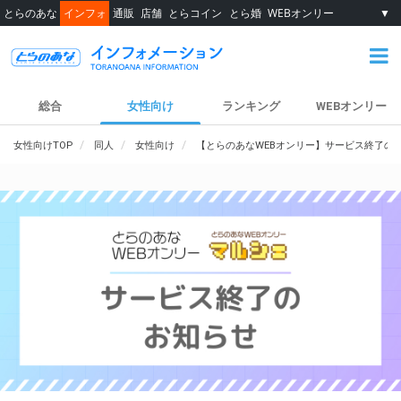
とらのあな
インフォ
通販
店舗
とらコイン
とら婚
WEBオンリー
▼
総合
女性向け
ランキング
WEBオンリー
女性向けTOP
同人
女性向け
【とらのあなWEBオンリー】サービス終了の