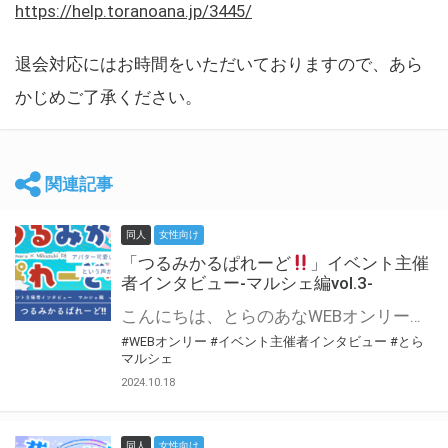
https://help.toranoana.jp/3445/
退会対応にはお時間をいただいておりますので、あら
かじめご了承ください。
関連記事
同人
女性向け
「つるみかるぱれーど
」イベント主催
者インタビュー-マルシェ編vol.3-
こんにちは、とらのあなWEBオンリー運営スタッフです。 新たにお届けする、イベント主催者インタビュー-マルシェ編-は、 とらのあなWEBオンリー「マルシェ」をご利用した主催様に 「マルシェ」を使って開催した感想や心がけをお聞きする企画です。 今回は、WEBオンリー初開催「つるみかるぱれーど
#WEBオンリー
#イベント主催者インタビュー
#とら
マルシェ
2024.10.18
同人
女性向け