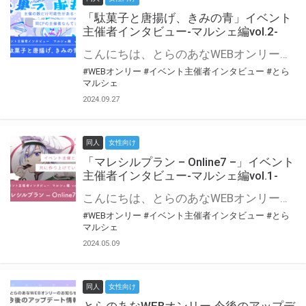
「駄菓子と唐揚げ、きみの青」イベント
主催者インタビュー-マルシェ編vol.2-
こんにちは、とらのあなWEBオンリー運営スタッフです。 新たにお届けする、イベント主催者インタビュー-マルシェ編-は、 とらのあなWEBオンリー「マルシェ」をご利用の主催様に 「マルシェ」を使ってイベントを開催した感想や心がけをお聞きする企画です。 今回は、WEBオンリー初開催「駄菓子と唐揚げ、きみの青」より、 主催のぎこ六屋様にお話を伺いました。 協力：ぎこ六屋様／イベント公式Twitter（@krkgwks） とらのあなWEBオンリー「マルシェ」とは？ WEBオンリーでリアルタイムでコミュニケーションがとれるオンライン会場です。
#WEBオンリー
#イベント主催者インタビュー
#とら
マルシェ
2024.09.27
同人
女性向け
「マレシルプラン – Online7 –」イベント
主催者インタビュー-マルシェ編vol.1-
こんにちは、とらのあなWEBオンリー運営スタッフです。 新たにお届けする、イベント主催者インタビュー-マルシェ編-は、 とらのあなWEBオンリー「マルシェ」をご利用した主催様に 「マルシェ」を使って開催した感想や心がけをお聞きする企画です。 今回は、WEBオンリー開催7回目迎えた「マレシルプラン – Online7 –」より、 主催の玉川うた様にお話を伺いました。 ▼マレシルプランのインタビュー前回記事 「イベント主催者インタビュー vol.6」はこちら 協力：玉川うた様（マレシルプラン実行委員会 代表）／イベント公式Twitter（@mallesil_plan） とらのあなWEBオンリー「マルシェ」とは？ WEBオンリーでリアルタイムでコミュニケーションがとれるオンライン会場です。
#WEBオンリー
#イベント主催者インタビュー
#とら
マルシェ
2024.05.09
同人
女性向け