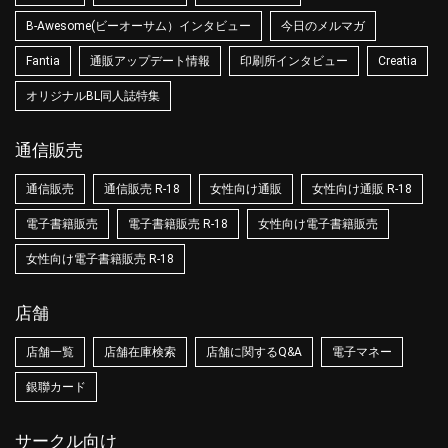
B-Awesome(ビーオーサム）インタビュー
今日のメルマガ
Fantia
通販アップデート情報
印刷所インタビュー
Creatia
オリジナルBL同人誌特集
通信販売
通信販売
通信販売 R-18
女性向け通販
女性向け通販 R-18
電子書籍販売
電子書籍販売 R-18
女性向け電子書籍販売
女性向け電子書籍販売 R-18
店舗
店舗一覧
店舗在庫検索
店舗に関するQ&A
電子マネー
銀聯カード
サークル向け