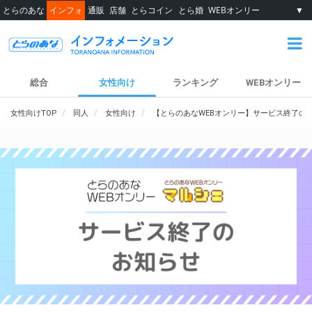
とらのあな
インフォ
通販
店舗
とらコイン
とら婚
WEBオンリー
▼
総合
女性向け
ランキング
WEBオンリー
女性向けTOP
同人
女性向け
【とらのあなWEBオンリー】サービス終了の