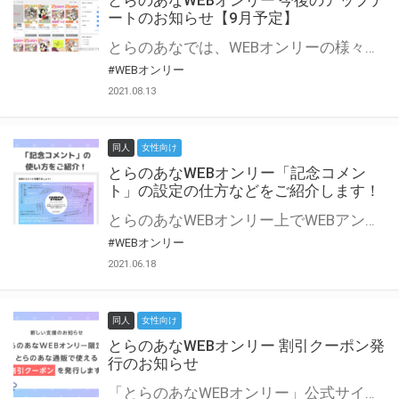
とらのあなWEBオンリー 今後のアップデ
ートのお知らせ【9月予定】
とらのあなでは、WEBオンリーの様々な支援を実施しています。 今回は2021年9月に実装を予定しているアップデート情報についてご紹介いたします。 とらのあなWEBオンリーサイトはこちら
#WEBオンリー
2021.08.13
同人
女性向け
とらのあなWEBオンリー「記念コメン
ト」の設定の仕方などをご紹介します！
とらのあなWEBオンリー上でWEBアンソロジーが作成できる「記念コメント」について、その使い方や作成手順を解説します！ 支援タイプを「サークル参加型」「サークル参加型・マルシェ(イベント会場)機能付き」でお申し込みいただいている主催者様はぜひご活用ください♪ とらのあなWEBオンリーサイトはこちら
#WEBオンリー
2021.06.18
同人
女性向け
とらのあなWEBオンリー 割引クーポン発
行のお知らせ
「とらのあなWEBオンリー」公式サイトでとらのあな通販の「割引クーポン」を配布中！ イベントごとに開催当日限定で使える割引クーポンのシリアルコードを発行します。 とらのあなWEBオンリーのページをチェックして、イベント当日にお得にお買い物を楽しみましょう♪ ※本キャンペーンは予告なく終了する場合がございます。 とらのあなWEBオンリーサイトはこちら