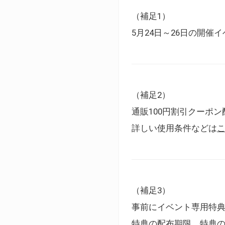
（補足1）
5月24日～26日の開
（補足2）
通販100円割引クーポン
詳しい使用条件などは
（補足3）
事前にイベント専用特
特典の配布期限、特典