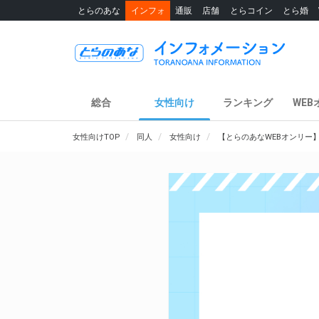
とらのあな
インフォ
通販
店舗
とらコイン
とら婚
総合
女性向け
ランキング
WEB
女性向けTOP
同人
女性向け
【とらのあなWEBオンリー