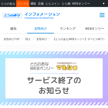
とらのあな
インフォ
通販
店舗
とらコイン
とら婚
WEBオンリー
▼
総合
女性向け
ランキング
WEBオンリー
女性向けTOP
同人
女性向け
【とらのあなWEBオンリー】サービス終了の