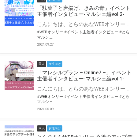
「駄菓子と唐揚げ、きみの青」イベント
主催者インタビュー-マルシェ編vol.2-
こんにちは、とらのあなWEBオンリー運営スタッフです。 新たにお届けする、イベント主催者インタビュー-マルシェ編-は、 とらのあなWEBオンリー「マルシェ」をご利用の主催様に 「マルシェ」を使ってイベントを開催した感想や心がけをお聞きする企画です。 今回は、WEBオンリー初開催「駄菓子と唐揚げ、きみの青」より、 主催のぎこ六屋様にお話を伺いました。 協力：ぎこ六屋様／イベント公式Twitter（@krkgwks） とらのあなWEBオンリー「マルシェ」とは？ WEBオンリーでリアルタイムでコミュニケーションがとれるオンライン会場です。
#WEBオンリー
#イベント主催者インタビュー
#とら
マルシェ
2024.09.27
同人
女性向け
「マレシルプラン – Online7 –」イベント
主催者インタビュー-マルシェ編vol.1-
こんにちは、とらのあなWEBオンリー運営スタッフです。 新たにお届けする、イベント主催者インタビュー-マルシェ編-は、 とらのあなWEBオンリー「マルシェ」をご利用した主催様に 「マルシェ」を使って開催した感想や心がけをお聞きする企画です。 今回は、WEBオンリー開催7回目迎えた「マレシルプラン – Online7 –」より、 主催の玉川うた様にお話を伺いました。 ▼マレシルプランのインタビュー前回記事 「イベント主催者インタビュー vol.6」はこちら 協力：玉川うた様（マレシルプラン実行委員会 代表）／イベント公式Twitter（@mallesil_plan） とらのあなWEBオンリー「マルシェ」とは？ WEBオンリーでリアルタイムでコミュニケーションがとれるオンライン会場です。
#WEBオンリー
#イベント主催者インタビュー
#とら
マルシェ
2024.05.09
同人
女性向け