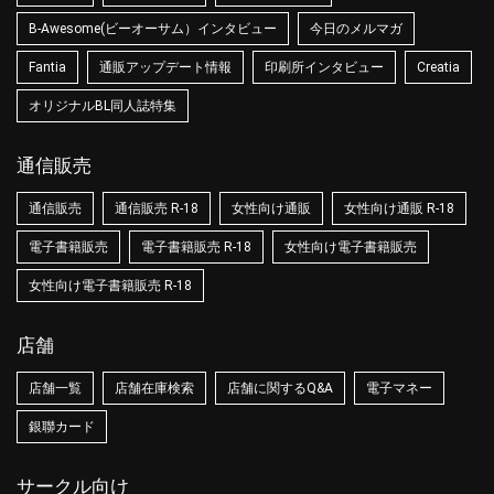
B-Awesome(ビーオーサム）インタビュー
今日のメルマガ
Fantia
通販アップデート情報
印刷所インタビュー
Creatia
オリジナルBL同人誌特集
通信販売
通信販売
通信販売 R-18
女性向け通販
女性向け通販 R-18
電子書籍販売
電子書籍販売 R-18
女性向け電子書籍販売
女性向け電子書籍販売 R-18
店舗
店舗一覧
店舗在庫検索
店舗に関するQ&A
電子マネー
銀聯カード
サークル向け