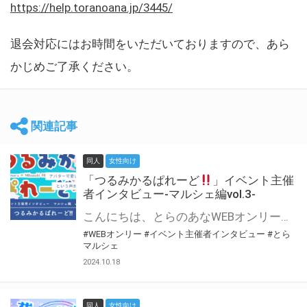
https://help.toranoana.jp/3445/
退会対応にはお時間をいただいておりますので、あら
かじめご了承ください。
関連記事
同人
女性向け
「つるみかるぱれーど
」イベント主催
者インタビュー-マルシェ編vol.3-
こんにちは、とらのあなWEBオンリー運営スタッフです。 新たにお届けする、イベント主催者インタビュー-マルシェ編-は、 とらのあなWEBオンリー「マルシェ」をご利用した主催様に 「マルシェ」を使って開催した感想や心がけをお聞きする企画です。 今回は、WEBオンリー初開催「つるみかるぱれーど
#WEBオンリー
#イベント主催者インタビュー
#とら
マルシェ
2024.10.18
同人
女性向け