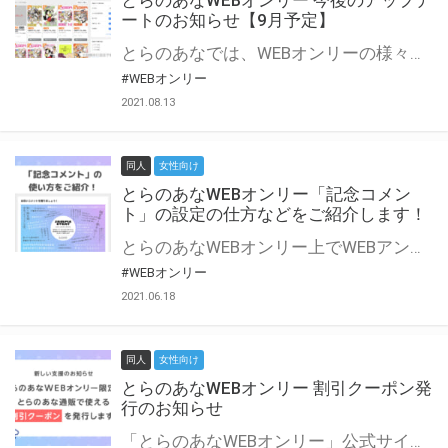
とらのあなWEBオンリー 今後のアップデ
ートのお知らせ【9月予定】
とらのあなでは、WEBオンリーの様々な支援を実施しています。 今回は2021年9月に実装を予定しているアップデート情報についてご紹介いたします。 とらのあなWEBオンリーサイトはこちら
#WEBオンリー
2021.08.13
同人
女性向け
とらのあなWEBオンリー「記念コメン
ト」の設定の仕方などをご紹介します！
とらのあなWEBオンリー上でWEBアンソロジーが作成できる「記念コメント」について、その使い方や作成手順を解説します！ 支援タイプを「サークル参加型」「サークル参加型・マルシェ(イベント会場)機能付き」でお申し込みいただいている主催者様はぜひご活用ください♪ とらのあなWEBオンリーサイトはこちら
#WEBオンリー
2021.06.18
同人
女性向け
とらのあなWEBオンリー 割引クーポン発
行のお知らせ
「とらのあなWEBオンリー」公式サイトでとらのあな通販の「割引クーポン」を配布中！ イベントごとに開催当日限定で使える割引クーポンのシリアルコードを発行します。 とらのあなWEBオンリーのページをチェックして、イベント当日にお得にお買い物を楽しみましょう♪ ※本キャンペーンは予告なく終了する場合がございます。 とらのあなWEBオンリーサイトはこちら