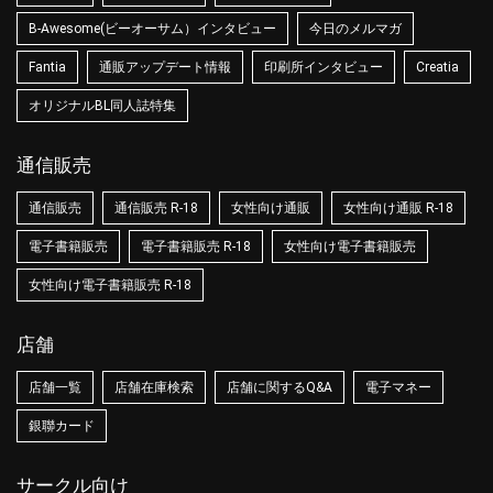
B-Awesome(ビーオーサム）インタビュー
今日のメルマガ
Fantia
通販アップデート情報
印刷所インタビュー
Creatia
オリジナルBL同人誌特集
通信販売
通信販売
通信販売 R-18
女性向け通販
女性向け通販 R-18
電子書籍販売
電子書籍販売 R-18
女性向け電子書籍販売
女性向け電子書籍販売 R-18
店舗
店舗一覧
店舗在庫検索
店舗に関するQ&A
電子マネー
銀聯カード
サークル向け