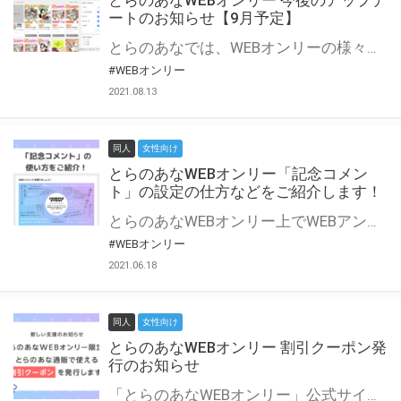
とらのあなWEBオンリー 今後のアップデ
ートのお知らせ【9月予定】
とらのあなでは、WEBオンリーの様々な支援を実施しています。 今回は2021年9月に実装を予定しているアップデート情報についてご紹介いたします。 とらのあなWEBオンリーサイトはこちら
#WEBオンリー
2021.08.13
同人
女性向け
とらのあなWEBオンリー「記念コメン
ト」の設定の仕方などをご紹介します！
とらのあなWEBオンリー上でWEBアンソロジーが作成できる「記念コメント」について、その使い方や作成手順を解説します！ 支援タイプを「サークル参加型」「サークル参加型・マルシェ(イベント会場)機能付き」でお申し込みいただいている主催者様はぜひご活用ください♪ とらのあなWEBオンリーサイトはこちら
#WEBオンリー
2021.06.18
同人
女性向け
とらのあなWEBオンリー 割引クーポン発
行のお知らせ
「とらのあなWEBオンリー」公式サイトでとらのあな通販の「割引クーポン」を配布中！ イベントごとに開催当日限定で使える割引クーポンのシリアルコードを発行します。 とらのあなWEBオンリーのページをチェックして、イベント当日にお得にお買い物を楽しみましょう♪ ※本キャンペーンは予告なく終了する場合がございます。 とらのあなWEBオンリーサイトはこちら