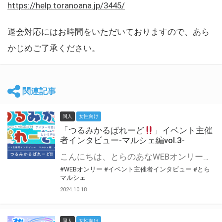
https://help.toranoana.jp/3445/
退会対応にはお時間をいただいておりますので、あら
かじめご了承ください。
関連記事
同人
女性向け
「つるみかるぱれーど
」イベント主催
者インタビュー-マルシェ編vol.3-
こんにちは、とらのあなWEBオンリー運営スタッフです。 新たにお届けする、イベント主催者インタビュー-マルシェ編-は、 とらのあなWEBオンリー「マルシェ」をご利用した主催様に 「マルシェ」を使って開催した感想や心がけをお聞きする企画です。 今回は、WEBオンリー初開催「つるみかるぱれーど
#WEBオンリー
#イベント主催者インタビュー
#とら
マルシェ
2024.10.18
同人
女性向け