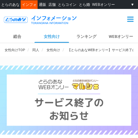
とらのあな
インフォ
通販
店舗
とらコイン
とら婚
WEBオンリー
▼
総合
女性向け
ランキング
WEBオンリー
女性向けTOP
同人
女性向け
【とらのあなWEBオンリー】サービス終了の