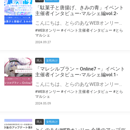
「駄菓子と唐揚げ、きみの青」イベント
主催者インタビュー-マルシェ編vol.2-
こんにちは、とらのあなWEBオンリー運営スタッフです。 新たにお届けする、イベント主催者インタビュー-マルシェ編-は、 とらのあなWEBオンリー「マルシェ」をご利用の主催様に 「マルシェ」を使ってイベントを開催した感想や心がけをお聞きする企画です。 今回は、WEBオンリー初開催「駄菓子と唐揚げ、きみの青」より、 主催のぎこ六屋様にお話を伺いました。 協力：ぎこ六屋様／イベント公式Twitter（@krkgwks） とらのあなWEBオンリー「マルシェ」とは？ WEBオンリーでリアルタイムでコミュニケーションがとれるオンライン会場です。
#WEBオンリー
#イベント主催者インタビュー
#とら
マルシェ
2024.09.27
同人
女性向け
「マレシルプラン – Online7 –」イベント
主催者インタビュー-マルシェ編vol.1-
こんにちは、とらのあなWEBオンリー運営スタッフです。 新たにお届けする、イベント主催者インタビュー-マルシェ編-は、 とらのあなWEBオンリー「マルシェ」をご利用した主催様に 「マルシェ」を使って開催した感想や心がけをお聞きする企画です。 今回は、WEBオンリー開催7回目迎えた「マレシルプラン – Online7 –」より、 主催の玉川うた様にお話を伺いました。 ▼マレシルプランのインタビュー前回記事 「イベント主催者インタビュー vol.6」はこちら 協力：玉川うた様（マレシルプラン実行委員会 代表）／イベント公式Twitter（@mallesil_plan） とらのあなWEBオンリー「マルシェ」とは？ WEBオンリーでリアルタイムでコミュニケーションがとれるオンライン会場です。
#WEBオンリー
#イベント主催者インタビュー
#とら
マルシェ
2024.05.09
同人
女性向け